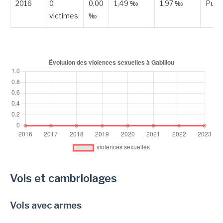
2016
0
0,00
1,49 ‰
1,97 ‰
Publ
victimes
‰
Vols et cambriolages
Vols avec armes