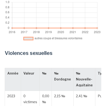
Violences sexuelles
Année
Valeur
‰
‰
‰
Type
Dordogne
Nouvelle-
Aquitaine
2023
0
0,00
2,15 ‰
2,41 ‰
Publ
victimes
‰