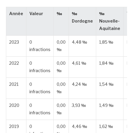
Année
Valeur
‰
‰
‰
Ty
Dordogne
Nouvelle-
Aquitaine
2023
0
0,00
4,48 ‰
1,85 ‰
Pub
infractions
‰
2022
0
0,00
4,61 ‰
1,84 ‰
Pub
infractions
‰
2021
0
0,00
4,24 ‰
1,54 ‰
Pub
infractions
‰
2020
0
0,00
3,93 ‰
1,49 ‰
Pub
infractions
‰
2019
0
0,00
4,46 ‰
1,62 ‰
Pub