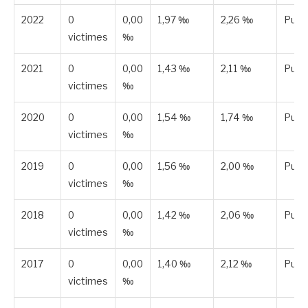
2022
0
0,00
1,97 ‰
2,26 ‰
Publ
victimes
‰
2021
0
0,00
1,43 ‰
2,11 ‰
Publ
victimes
‰
2020
0
0,00
1,54 ‰
1,74 ‰
Publ
victimes
‰
2019
0
0,00
1,56 ‰
2,00 ‰
Publ
victimes
‰
2018
0
0,00
1,42 ‰
2,06 ‰
Publ
victimes
‰
2017
0
0,00
1,40 ‰
2,12 ‰
Publ
victimes
‰