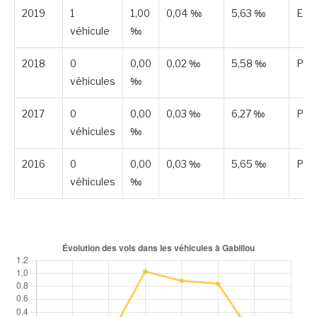
2019
1
1,00
0,04 ‰
5,63 ‰
Est
véhicule
‰
2018
0
0,00
0,02 ‰
5,58 ‰
Publ
véhicules
‰
2017
0
0,00
0,03 ‰
6,27 ‰
Publ
véhicules
‰
2016
0
0,00
0,03 ‰
5,65 ‰
Publ
véhicules
‰