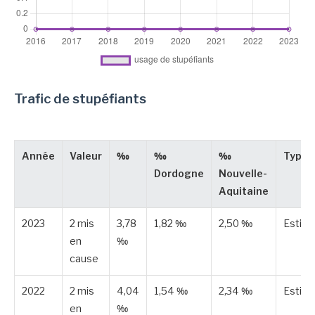
Trafic de stupéfiants
Année
Valeur
‰
‰
‰
Type
Dordogne
Nouvelle-
Aquitaine
2023
2 mis
3,78
1,82 ‰
2,50 ‰
Estim
en
‰
cause
2022
2 mis
4,04
1,54 ‰
2,34 ‰
Estim
en
‰