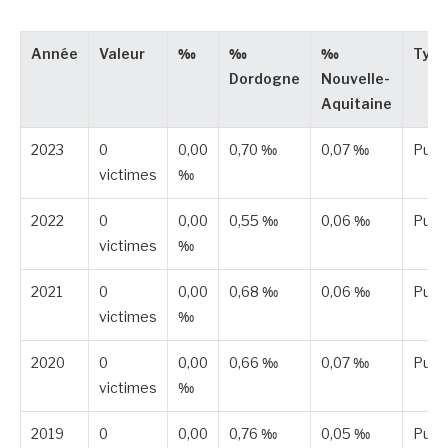
Année
Valeur
‰
‰
‰
Type
Dordogne
Nouvelle-
Aquitaine
2023
0
0,00
0,70 ‰
0,07 ‰
Publ
victimes
‰
2022
0
0,00
0,55 ‰
0,06 ‰
Publ
victimes
‰
2021
0
0,00
0,68 ‰
0,06 ‰
Publ
victimes
‰
2020
0
0,00
0,66 ‰
0,07 ‰
Publ
victimes
‰
2019
0
0,00
0,76 ‰
0,05 ‰
Publ