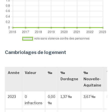
Cambriolages de logement
Année
Valeur
‰
‰
‰
Ty
Dordogne
Nouvelle-
Aquitaine
2023
0
0,00
1,37 ‰
3,67 ‰
Pub
infractions
‰