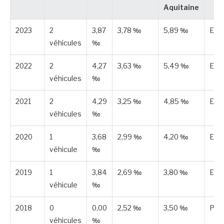
Aquitaine
2023
2
3,87
3,78 ‰
5,89 ‰
Est
véhicules
‰
2022
2
4,27
3,63 ‰
5,49 ‰
Est
véhicules
‰
2021
2
4,29
3,25 ‰
4,85 ‰
Est
véhicules
‰
2020
1
3,68
2,99 ‰
4,20 ‰
Est
véhicule
‰
2019
1
3,84
2,69 ‰
3,80 ‰
Est
véhicule
‰
2018
0
0,00
2,52 ‰
3,50 ‰
Publ
véhicules
‰