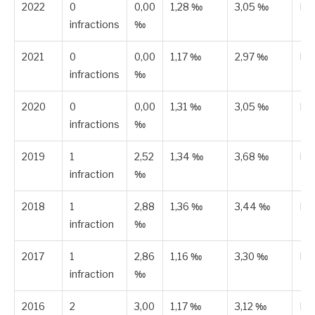
2022
0
0,00
1,28 ‰
3,05 ‰
Pub
infractions
‰
2021
0
0,00
1,17 ‰
2,97 ‰
Pub
infractions
‰
2020
0
0,00
1,31 ‰
3,05 ‰
Pub
infractions
‰
2019
1
2,52
1,34 ‰
3,68 ‰
Es
infraction
‰
2018
1
2,88
1,36 ‰
3,44 ‰
Es
infraction
‰
2017
1
2,86
1,16 ‰
3,30 ‰
Es
infraction
‰
2016
2
3,00
1,17 ‰
3,12 ‰
Es