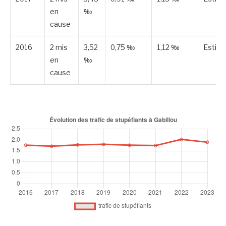
en
‰
cause
2016
2 mis
3,52
0,75 ‰
1,12 ‰
Estim
en
‰
cause