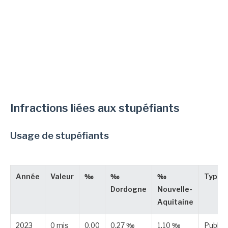
Infractions liées aux stupéfiants
Usage de stupéfiants
Année
Valeur
‰
‰
‰
Type
Dordogne
Nouvelle-
Aquitaine
2023
0 mis
0,00
0,27 ‰
1,10 ‰
Publié