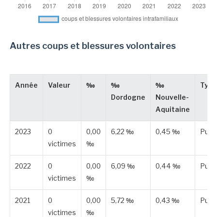
Autres coups et blessures volontaires
Année
Valeur
‰
‰
‰
Type
Dordogne
Nouvelle-
Aquitaine
2023
0
0,00
6,22 ‰
0,45 ‰
Publ
victimes
‰
2022
0
0,00
6,09 ‰
0,44 ‰
Publ
victimes
‰
2021
0
0,00
5,72 ‰
0,43 ‰
Publ
victimes
‰