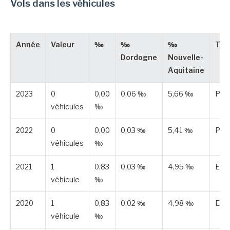
Vols dans les véhicules
Année
Valeur
‰
‰
‰
Typ
Dordogne
Nouvelle-
Aquitaine
2023
0
0,00
0,06 ‰
5,66 ‰
Publ
véhicules
‰
2022
0
0,00
0,03 ‰
5,41 ‰
Publ
véhicules
‰
2021
1
0,83
0,03 ‰
4,95 ‰
Est
véhicule
‰
2020
1
0,83
0,02 ‰
4,98 ‰
Est
véhicule
‰