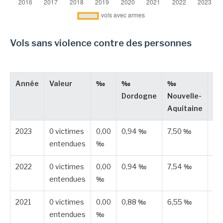
Vols sans violence contre des personnes
Année
Valeur
‰
‰
‰
Ty
Dordogne
Nouvelle-
Aquitaine
2023
0 victimes
0,00
0,94 ‰
7,50 ‰
Pu
entendues
‰
2022
0 victimes
0,00
0,94 ‰
7,54 ‰
Pu
entendues
‰
2021
0 victimes
0,00
0,88 ‰
6,55 ‰
Pu
entendues
‰