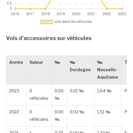
Vols d'accessoires sur véhicules
Année
Valeur
‰
‰
‰
Typ
Dordogne
Nouvelle-
Aquitaine
2023
0
0,00
0,01 ‰
1,64 ‰
Publ
véhicules
‰
2022
0
0,00
0,02 ‰
1,51 ‰
Publ
véhicules
‰
2021
1
0,73
0,00 ‰
1,32 ‰
Est