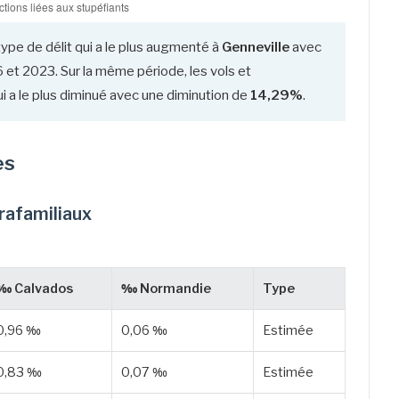
type de délit qui a le plus augmenté à
Genneville
avec
et 2023. Sur la même période, les vols et
i a le plus diminué avec une diminution de
14,29%
.
es
trafamiliaux
‰ Calvados
‰ Normandie
Type
0,96 ‰
0,06 ‰
Estimée
0,83 ‰
0,07 ‰
Estimée