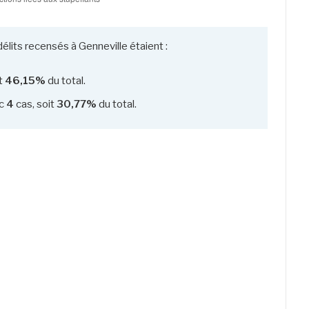
élits recensés à Genneville étaient :
it
46,15%
du total.
c
4
cas, soit
30,77%
du total.