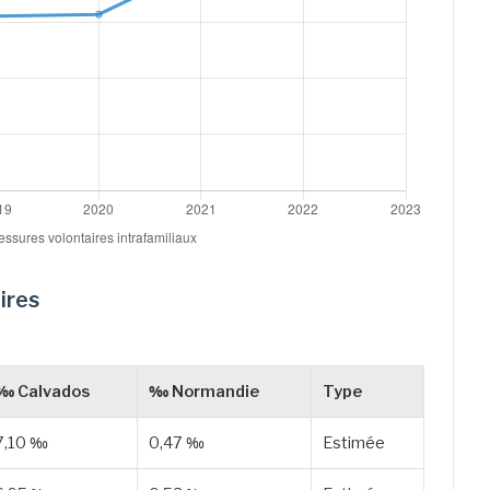
ires
‰ Calvados
‰ Normandie
Type
7,10 ‰
0,47 ‰
Estimée