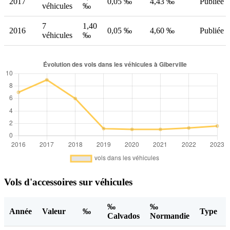
2017
0,05 ‰
4,43 ‰
Publiée
véhicules
‰
7
1,40
2016
0,05 ‰
4,60 ‰
Publiée
véhicules
‰
Vols d'accessoires sur véhicules
‰
‰
Année
Valeur
‰
Type
Calvados
Normandie