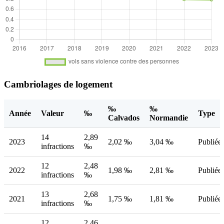
Cambriolages de logement
‰
‰
Année
Valeur
‰
Type
Calvados
Normandie
14
2,89
2023
2,02 ‰
3,04 ‰
Publiée
infractions
‰
12
2,48
2022
1,98 ‰
2,81 ‰
Publiée
infractions
‰
13
2,68
2021
1,75 ‰
1,81 ‰
Publiée
infractions
‰
12
2,46