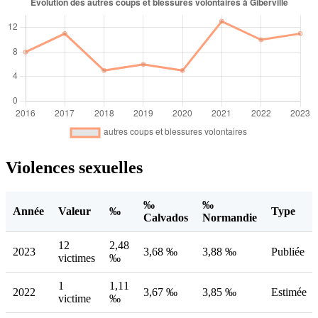
Violences sexuelles
‰
‰
Année
Valeur
‰
Type
Calvados
Normandie
12
2,48
2023
3,68 ‰
3,88 ‰
Publiée
victimes
‰
1
1,11
2022
3,67 ‰
3,85 ‰
Estimée
victime
‰