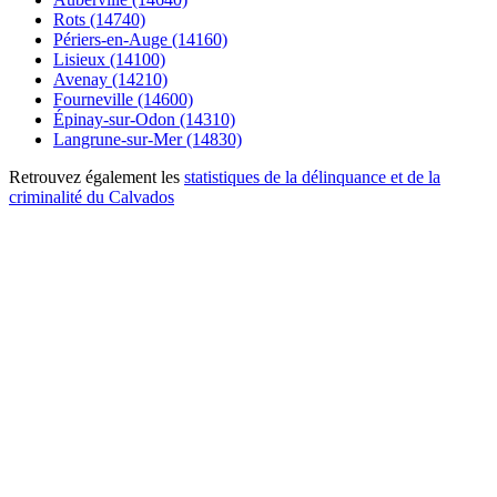
Rots (14740)
Périers-en-Auge (14160)
Lisieux (14100)
Avenay (14210)
Fourneville (14600)
Épinay-sur-Odon (14310)
Langrune-sur-Mer (14830)
Retrouvez également les
statistiques de la délinquance et de la
criminalité du Calvados