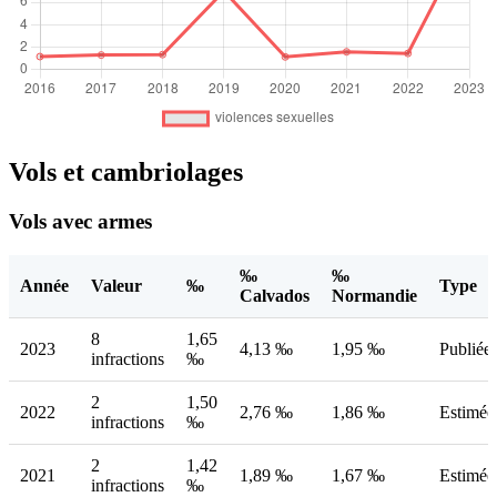
Vols et cambriolages
Vols avec armes
‰
‰
Année
Valeur
‰
Type
Calvados
Normandie
8
1,65
2023
4,13 ‰
1,95 ‰
Publiée
infractions
‰
2
1,50
2022
2,76 ‰
1,86 ‰
Estimée
infractions
‰
2
1,42
2021
1,89 ‰
1,67 ‰
Estimée
infractions
‰