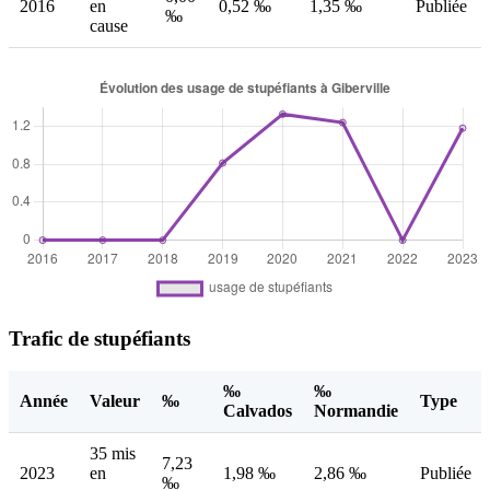
2016
en
0,52 ‰
1,35 ‰
Publiée
‰
cause
Trafic de stupéfiants
‰
‰
Année
Valeur
‰
Type
Calvados
Normandie
35 mis
7,23
2023
en
1,98 ‰
2,86 ‰
Publiée
‰