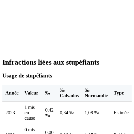
Infractions liées aux stupéfiants
Usage de stupéfiants
‰
‰
Année
Valeur
‰
Type
Calvados
Normandie
1 mis
0,42
2023
en
0,34 ‰
1,08 ‰
Estimée
‰
cause
0 mis
0,00