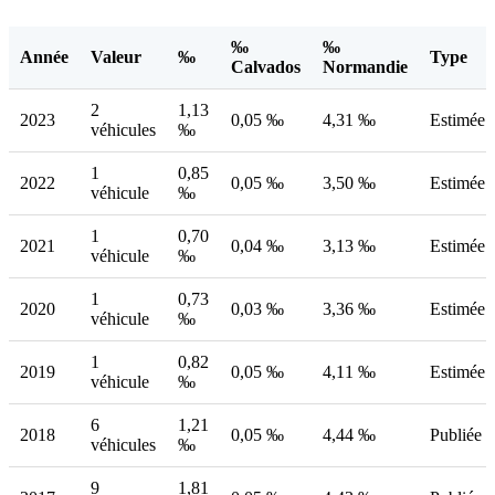
‰
‰
Année
Valeur
‰
Type
Calvados
Normandie
2
1,13
2023
0,05 ‰
4,31 ‰
Estimée
véhicules
‰
1
0,85
2022
0,05 ‰
3,50 ‰
Estimée
véhicule
‰
1
0,70
2021
0,04 ‰
3,13 ‰
Estimée
véhicule
‰
1
0,73
2020
0,03 ‰
3,36 ‰
Estimée
véhicule
‰
1
0,82
2019
0,05 ‰
4,11 ‰
Estimée
véhicule
‰
6
1,21
2018
0,05 ‰
4,44 ‰
Publiée
véhicules
‰
9
1,81