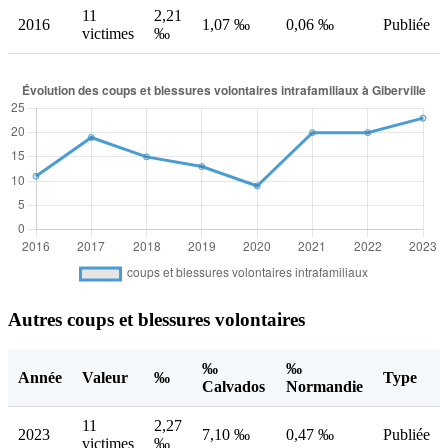
11
2,21
2016
1,07 ‰
0,06 ‰
Publiée
victimes
‰
Autres coups et blessures volontaires
‰
‰
Année
Valeur
‰
Type
Calvados
Normandie
11
2,27
2023
7,10 ‰
0,47 ‰
Publiée
victimes
‰