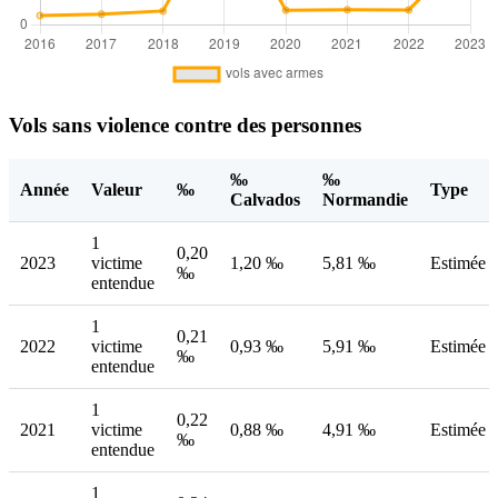
Vols sans violence contre des personnes
‰
‰
Année
Valeur
‰
Type
Calvados
Normandie
1
0,20
2023
victime
1,20 ‰
5,81 ‰
Estimée
‰
entendue
1
0,21
2022
victime
0,93 ‰
5,91 ‰
Estimée
‰
entendue
1
0,22
2021
victime
0,88 ‰
4,91 ‰
Estimée
‰
entendue
1