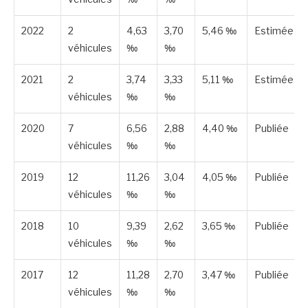
2022
2
4,63
3,70
5,46 ‰
Estimée
véhicules
‰
‰
2021
2
3,74
3,33
5,11 ‰
Estimée
véhicules
‰
‰
2020
7
6,56
2,88
4,40 ‰
Publiée
véhicules
‰
‰
2019
12
11,26
3,04
4,05 ‰
Publiée
véhicules
‰
‰
2018
10
9,39
2,62
3,65 ‰
Publiée
véhicules
‰
‰
2017
12
11,28
2,70
3,47 ‰
Publiée
véhicules
‰
‰