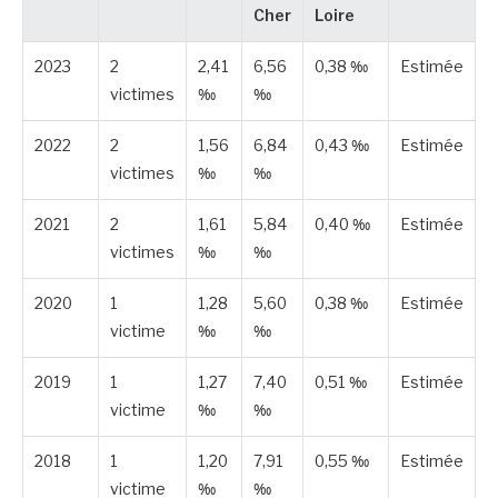
Cher
Loire
2023
2
2,41
6,56
0,38 ‰
Estimée
victimes
‰
‰
2022
2
1,56
6,84
0,43 ‰
Estimée
victimes
‰
‰
2021
2
1,61
5,84
0,40 ‰
Estimée
victimes
‰
‰
2020
1
1,28
5,60
0,38 ‰
Estimée
victime
‰
‰
2019
1
1,27
7,40
0,51 ‰
Estimée
victime
‰
‰
2018
1
1,20
7,91
0,55 ‰
Estimée
victime
‰
‰