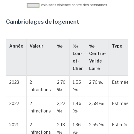
Cambriolages de logement
Année
Valeur
‰
‰
‰
Type
Loir-
Centre-
et-
Val de
Cher
Loire
2023
2
2,70
1,55
2,76 ‰
Estimée
infractions
‰
‰
2022
2
2,22
1,46
2,58 ‰
Estimée
infractions
‰
‰
2021
2
2,13
1,36
2,55 ‰
Estimée
infractions
‰
‰