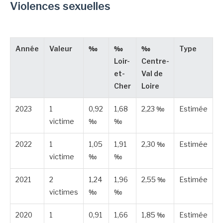
Violences sexuelles
Année
Valeur
‰
‰
‰
Type
Loir-
Centre-
et-
Val de
Cher
Loire
2023
1
0,92
1,68
2,23 ‰
Estimée
victime
‰
‰
2022
1
1,05
1,91
2,30 ‰
Estimée
victime
‰
‰
2021
2
1,24
1,96
2,55 ‰
Estimée
victimes
‰
‰
2020
1
0,91
1,66
1,85 ‰
Estimée