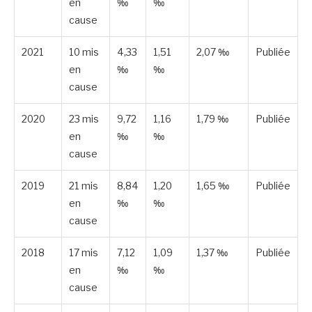
en
‰
‰
cause
2021
10 mis
4,33
1,51
2,07 ‰
Publiée
en
‰
‰
cause
2020
23 mis
9,72
1,16
1,79 ‰
Publiée
en
‰
‰
cause
2019
21 mis
8,84
1,20
1,65 ‰
Publiée
en
‰
‰
cause
2018
17 mis
7,12
1,09
1,37 ‰
Publiée
en
‰
‰
cause