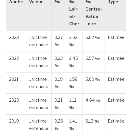
Année
Valeur
‰
‰
‰
Type
Loir-
Centre-
et-
Val de
Cher
Loire
2023
1 victime
0,27
2,92
5,62 ‰
Estimée
entendue
‰
‰
2022
1 victime
0,23
2,45
5,57 ‰
Estimée
entendue
‰
‰
2021
1 victime
0,19
1,58
5,00 ‰
Estimée
entendue
‰
‰
2020
1 victime
0,21
1,12
4,64 ‰
Estimée
entendue
‰
‰
2019
1 victime
0,26
1,41
6,13 ‰
Estimée
entendue
‰
‰