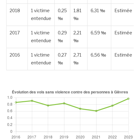
2018
1 victime
0,25
1,81
6,31 ‰
Estimée
entendue
‰
‰
2017
1 victime
0,29
2,21
6,59 ‰
Estimée
entendue
‰
‰
2016
1 victime
0,27
2,71
6,56 ‰
Estimée
entendue
‰
‰