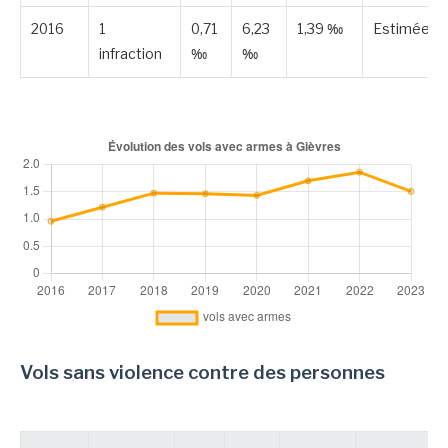
2016
1
0,71
6,23
1,39 ‰
Estimée
infraction
‰
‰
Vols sans violence contre des personnes