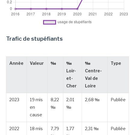
Trafic de stupéfiants
Année
Valeur
‰
‰
‰
Type
Loir-
Centre-
et-
Val de
Cher
Loire
2023
19 mis
8,22
2,01
2,68 ‰
Publiée
en
‰
‰
cause
2022
18 mis
7,79
1,77
2,31 ‰
Publiée