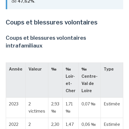
de
47,62%
.
Coups et blessures volontaires
Coups et blessures volontaires
intrafamiliaux
Année
Valeur
‰
‰
‰
Type
Loir-
Centre-
et-
Val de
Cher
Loire
2023
2
2,93
1,71
0,07 ‰
Estimée
victimes
‰
‰
2022
2
2,30
1,47
0,06 ‰
Estimée