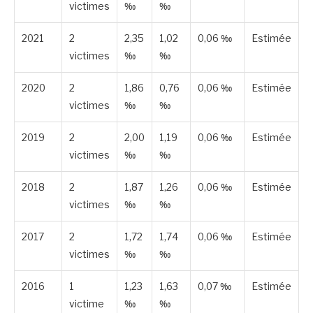
victimes
‰
‰
2021
2
2,35
1,02
0,06 ‰
Estimée
victimes
‰
‰
2020
2
1,86
0,76
0,06 ‰
Estimée
victimes
‰
‰
2019
2
2,00
1,19
0,06 ‰
Estimée
victimes
‰
‰
2018
2
1,87
1,26
0,06 ‰
Estimée
victimes
‰
‰
2017
2
1,72
1,74
0,06 ‰
Estimée
victimes
‰
‰
2016
1
1,23
1,63
0,07 ‰
Estimée
victime
‰
‰