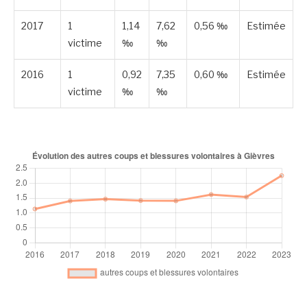
2017
1
1,14
7,62
0,56 ‰
Estimée
victime
‰
‰
2016
1
0,92
7,35
0,60 ‰
Estimée
victime
‰
‰