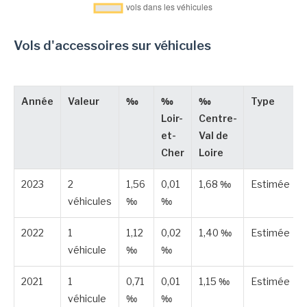
Vols d'accessoires sur véhicules
Année
Valeur
‰
‰
‰
Type
Loir-
Centre-
et-
Val de
Cher
Loire
2023
2
1,56
0,01
1,68 ‰
Estimée
véhicules
‰
‰
2022
1
1,12
0,02
1,40 ‰
Estimée
véhicule
‰
‰
2021
1
0,71
0,01
1,15 ‰
Estimée
véhicule
‰
‰