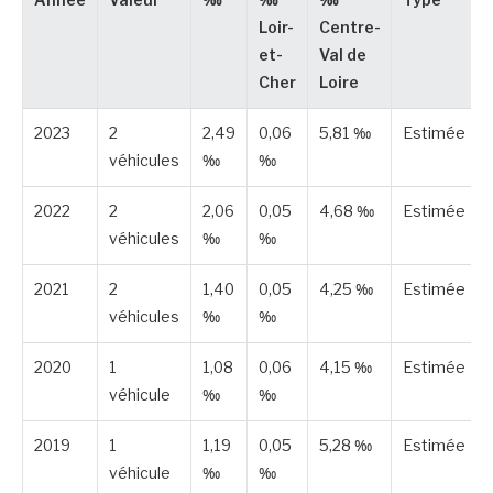
Année
Valeur
‰
‰
‰
Type
Loir-
Centre-
et-
Val de
Cher
Loire
2023
2
2,49
0,06
5,81 ‰
Estimée
véhicules
‰
‰
2022
2
2,06
0,05
4,68 ‰
Estimée
véhicules
‰
‰
2021
2
1,40
0,05
4,25 ‰
Estimée
véhicules
‰
‰
2020
1
1,08
0,06
4,15 ‰
Estimée
véhicule
‰
‰
2019
1
1,19
0,05
5,28 ‰
Estimée
véhicule
‰
‰