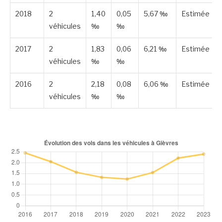
2018
2
1,40
0,05
5,67 ‰
Estimée
véhicules
‰
‰
2017
2
1,83
0,06
6,21 ‰
Estimée
véhicules
‰
‰
2016
2
2,18
0,08
6,06 ‰
Estimée
véhicules
‰
‰