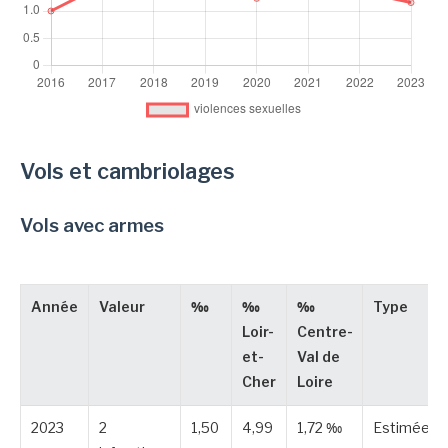
Vols et cambriolages
Vols avec armes
Année
Valeur
‰
‰
‰
Type
Loir-
Centre-
et-
Val de
Cher
Loire
2023
2
1,50
4,99
1,72 ‰
Estimée