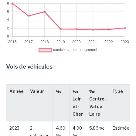
Vols de véhicules
Année
Valeur
‰
‰
‰
Type
Loir-
Centre-
et-
Val de
Cher
Loire
2023
2
4,60
4,90
5,86 ‰
Estimée
véhicules
‰
‰