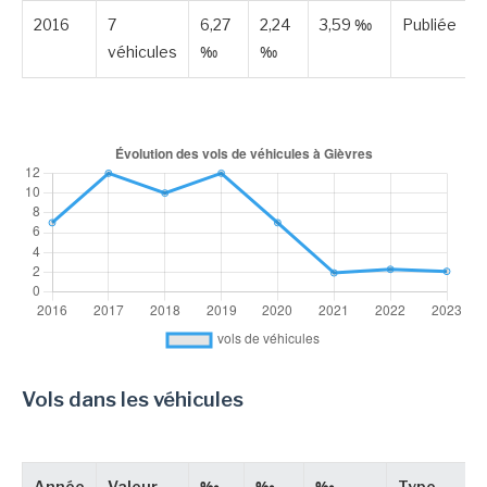
2016
7
6,27
2,24
3,59 ‰
Publiée
véhicules
‰
‰
Vols dans les véhicules