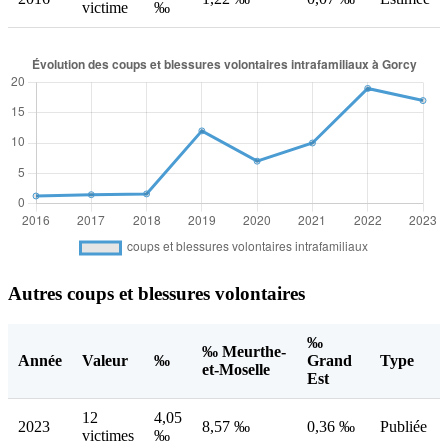
victime
‰
Autres coups et blessures volontaires
‰
‰ Meurthe-
Année
Valeur
‰
Grand
Type
et-Moselle
Est
12
4,05
2023
8,57 ‰
0,36 ‰
Publiée
victimes
‰