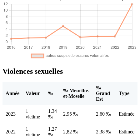
Violences sexuelles
‰
‰ Meurthe-
Année
Valeur
‰
Grand
Type
et-Moselle
Est
1
1,34
2023
2,95 ‰
2,60 ‰
Estimée
victime
‰
1
1,27
2022
2,82 ‰
2,38 ‰
Estimée
victime
‰