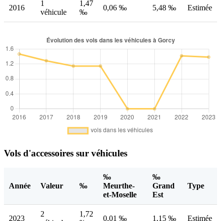
1
1,47
2016
0,06 ‰
5,48 ‰
Estimée
véhicule
‰
Vols d'accessoires sur véhicules
‰
‰
Année
Valeur
‰
Meurthe-
Grand
Type
et-Moselle
Est
2
1,72
2023
0,01 ‰
1,15 ‰
Estimée