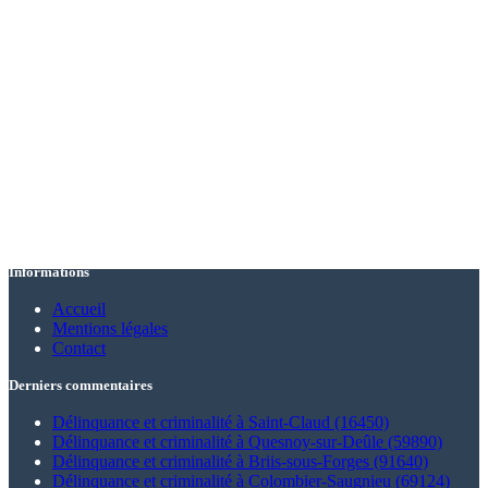
Informations
Accueil
Mentions légales
Contact
Derniers commentaires
Délinquance et criminalité à Saint-Claud (16450)
Délinquance et criminalité à Quesnoy-sur-Deûle (59890)
Délinquance et criminalité à Briis-sous-Forges (91640)
Délinquance et criminalité à Colombier-Saugnieu (69124)