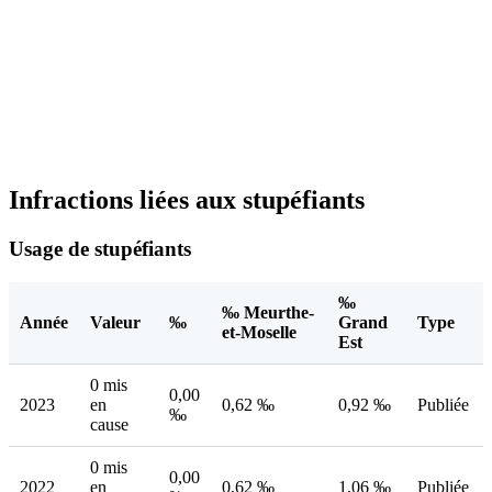
Infractions liées aux stupéfiants
Usage de stupéfiants
‰
‰ Meurthe-
Année
Valeur
‰
Grand
Type
et-Moselle
Est
0 mis
0,00
2023
en
0,62 ‰
0,92 ‰
Publiée
‰
cause
0 mis
0,00
2022
en
0,62 ‰
1,06 ‰
Publiée