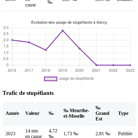
‰
cause
Trafic de stupéfiants
‰
‰ Meurthe-
Année
Valeur
‰
Grand
Type
et-Moselle
Est
14 mis
4,72
2023
1,73 ‰
2,81 ‰
Publiée
en cause
‰