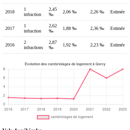
1
2,45
2018
2,06 ‰
2,26 ‰
Estimée
infraction
‰
1
2,62
2017
1,88 ‰
2,36 ‰
Estimée
infraction
‰
2
2,87
2016
1,92 ‰
2,23 ‰
Estimée
infractions
‰