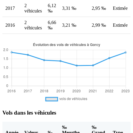
2
6,12
2017
3,31 ‰
2,95 ‰
Estimée
véhicules
‰
2
6,66
2016
3,21 ‰
2,99 ‰
Estimée
véhicules
‰
Vols dans les véhicules
‰
‰
Année
Valeur
‰
Meurthe-
Grand
Type