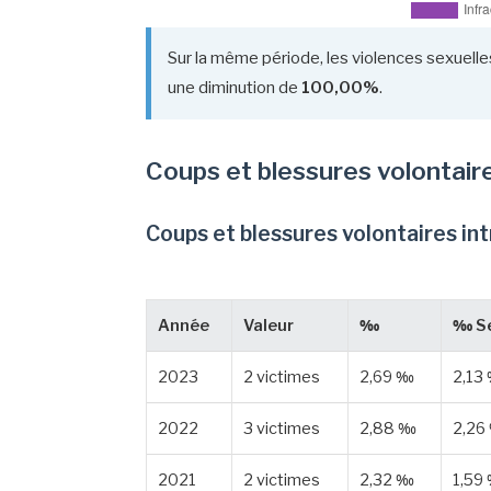
Sur la même période, les violences sexuelles
une diminution de
100,00%
.
Coups et blessures volontair
Coups et blessures volontaires in
Année
Valeur
‰
‰ Se
2023
2 victimes
2,69 ‰
2,13
2022
3 victimes
2,88 ‰
2,26
2021
2 victimes
2,32 ‰
1,59