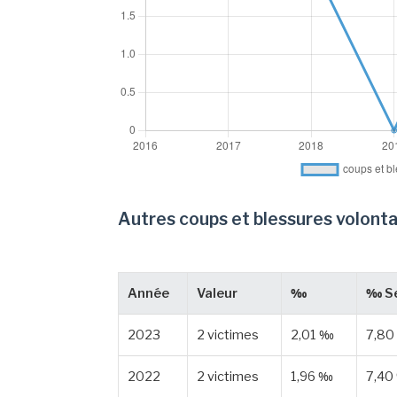
Autres coups et blessures volonta
Année
Valeur
‰
‰ Se
2023
2 victimes
2,01 ‰
7,80
2022
2 victimes
1,96 ‰
7,40