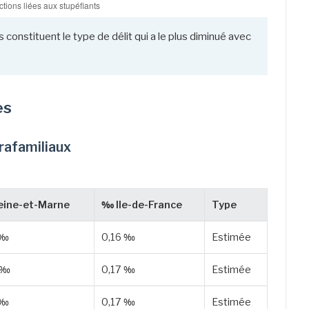
 constituent le type de délit qui a le plus diminué avec
es
trafamiliaux
ine-et-Marne
‰ Ile-de-France
Type
 ‰
0,16 ‰
Estimée
 ‰
0,17 ‰
Estimée
 ‰
0,17 ‰
Estimée