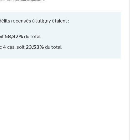
élits recensés à Jutigny étaient :
oit
58,82%
du total.
c
4
cas, soit
23,53%
du total.