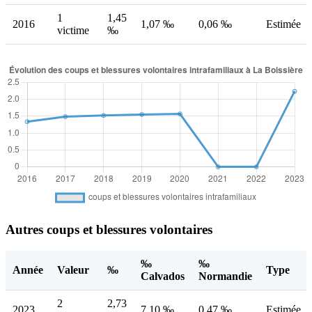
1
1,45
2016
1,07 ‰
0,06 ‰
Estimée
victime
‰
Autres coups et blessures volontaires
‰
‰
Année
Valeur
‰
Type
Calvados
Normandie
2
2,73
2023
7,10 ‰
0,47 ‰
Estimée