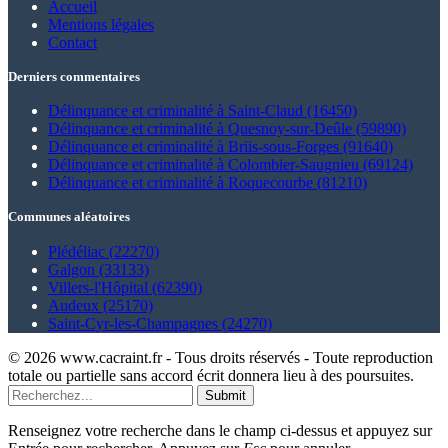
Accueil
Mentions légales
Contact
Derniers commentaires
Délinquance et criminalité à Saint-Claud (16450)
Délinquance et criminalité à Quesnoy-sur-Deûle (59890)
Délinquance et criminalité à Briis-sous-Forges (91640)
Délinquance et criminalité à Colombier-Saugnieu (69124)
Délinquance et criminalité à Roquecourbe (81210)
Communes aléatoires
Plédéliac (22270)
Galgon (33133)
Villers-l'Hôpital (62390)
Audeux (25170)
Saint-Cyr-les-Champagnes (24270)
© 2026 www.cacraint.fr - Tous droits réservés - Toute reproduction
totale ou partielle sans accord écrit donnera lieu à des poursuites.
Submit
Renseignez votre recherche dans le champ ci-dessus et appuyez sur