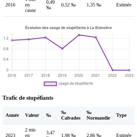
0,49
2016
en
0,52 ‰
1,35 ‰
Estimée
‰
cause
Trafic de stupéfiants
‰
‰
Année
Valeur
‰
Type
Calvados
Normandie
2 mis
3,47
2023
en
1,98 ‰
2,86 ‰
Estimée