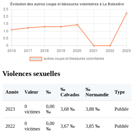
Violences sexuelles
‰
‰
Année
Valeur
‰
Type
Calvados
Normandie
0
0,00
2023
3,68 ‰
3,88 ‰
Publiée
victimes
‰
0
0,00
2022
3,67 ‰
3,85 ‰
Publiée
victimes
‰