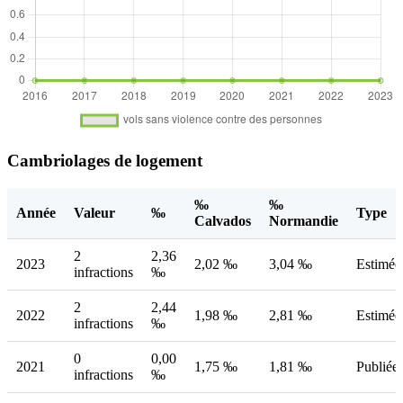
Cambriolages de logement
‰
‰
Année
Valeur
‰
Type
Calvados
Normandie
2
2,36
2023
2,02 ‰
3,04 ‰
Estimée
infractions
‰
2
2,44
2022
1,98 ‰
2,81 ‰
Estimée
infractions
‰
0
0,00
2021
1,75 ‰
1,81 ‰
Publiée
infractions
‰