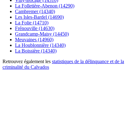
Villy-Bocage (14310)
La Folletière-Abenon (14290)
Cambremer (14340)
Les Isles-Bardel (14690)
La Folie (14710)
Frénouville (14630)
Grandcamp-Maisy (14450)
Meuvaines (14960)
La Houblonnière (14340)
La Boissière (14340)
Retrouvez également les
statistiques de la délinquance et de la
criminalité du Calvados