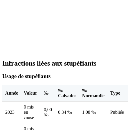
Infractions liées aux stupéfiants
Usage de stupéfiants
‰
‰
Année
Valeur
‰
Type
Calvados
Normandie
0 mis
0,00
2023
en
0,34 ‰
1,08 ‰
Publiée
‰
cause
0 mis