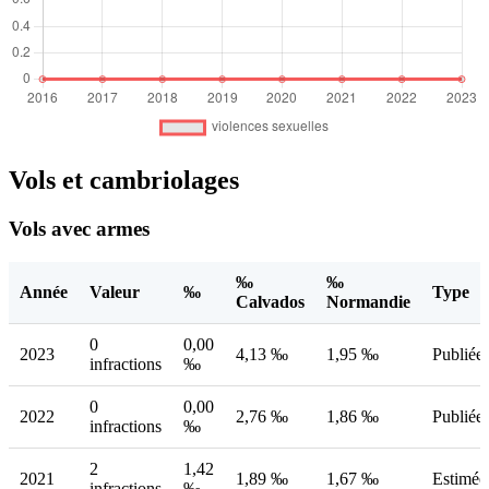
Vols et cambriolages
Vols avec armes
‰
‰
Année
Valeur
‰
Type
Calvados
Normandie
0
0,00
2023
4,13 ‰
1,95 ‰
Publiée
infractions
‰
0
0,00
2022
2,76 ‰
1,86 ‰
Publiée
infractions
‰
2
1,42
2021
1,89 ‰
1,67 ‰
Estimée
infractions
‰