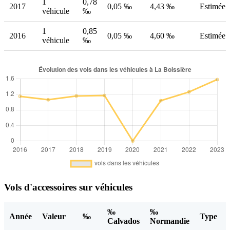
1
0,78
2017
0,05 ‰
4,43 ‰
Estimée
véhicule
‰
1
0,85
2016
0,05 ‰
4,60 ‰
Estimée
véhicule
‰
Vols d'accessoires sur véhicules
‰
‰
Année
Valeur
‰
Type
Calvados
Normandie