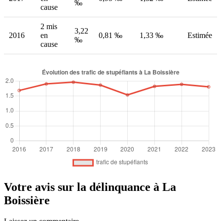
‰
cause
2 mis
3,22
2016
en
0,81 ‰
1,33 ‰
Estimée
‰
cause
Votre avis sur la délinquance à La
Boissière