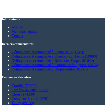
Informations
Accueil
Mentions légales
Contact
Derniers commentaires
Délinquance et criminalité à Saint-Claud (16450)
Délinquance et criminalité à Quesnoy-sur-Deûle (59890)
Délinquance et criminalité à Briis-sous-Forges (91640)
Délinquance et criminalité à Colombier-Saugnieu (69124)
Délinquance et criminalité à Roquecourbe (81210)
Communes aléatoires
Contilly (72600)
Ferrière-la-Petite (59680)
Choisy (74330)
Crécy-sur-Serre (02270)
Toucy (89130)