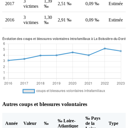
3
1,39
2017
2,51 ‰
0,09 ‰
Estimée
victimes
‰
3
1,30
2016
2,91 ‰
0,09 ‰
Estimée
victimes
‰
Autres coups et blessures volontaires
‰ Pays
‰ Loire-
Année
Valeur
‰
de la
Type
Atlantique