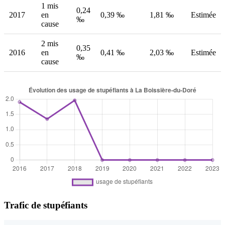
1 mis
0,24
2017
en
0,39 ‰
1,81 ‰
Estimée
‰
cause
2 mis
0,35
2016
en
0,41 ‰
2,03 ‰
Estimée
‰
cause
Trafic de stupéfiants