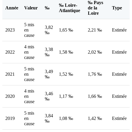
‰ Pays
‰ Loire-
Année
Valeur
‰
de la
Type
Atlantique
Loire
5 mis
3,82
2023
en
1,65 ‰
2,21 ‰
Estimée
‰
cause
4 mis
3,38
2022
en
1,58 ‰
2,02 ‰
Estimée
‰
cause
5 mis
3,49
2021
en
1,52 ‰
1,76 ‰
Estimée
‰
cause
4 mis
3,46
2020
en
1,17 ‰
1,66 ‰
Estimée
‰
cause
5 mis
3,84
2019
en
1,08 ‰
1,42 ‰
Estimée
‰
cause