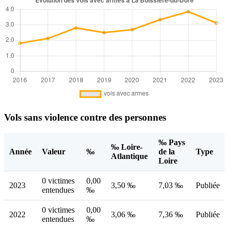
Vols sans violence contre des personnes
‰ Pays
‰ Loire-
Année
Valeur
‰
de la
Type
Atlantique
Loire
0 victimes
0,00
2023
3,50 ‰
7,03 ‰
Publiée
entendues
‰
0 victimes
0,00
2022
3,06 ‰
7,36 ‰
Publiée
entendues
‰