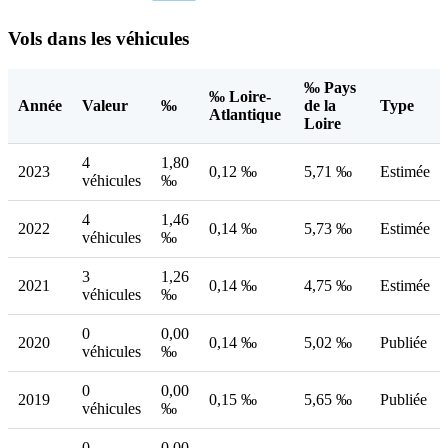
Vols dans les véhicules
‰ Pays
‰ Loire-
Année
Valeur
‰
de la
Type
Atlantique
Loire
4
1,80
2023
0,12 ‰
5,71 ‰
Estimée
véhicules
‰
4
1,46
2022
0,14 ‰
5,73 ‰
Estimée
véhicules
‰
3
1,26
2021
0,14 ‰
4,75 ‰
Estimée
véhicules
‰
0
0,00
2020
0,14 ‰
5,02 ‰
Publiée
véhicules
‰
0
0,00
2019
0,15 ‰
5,65 ‰
Publiée
véhicules
‰
0
0,00