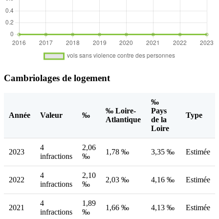
Cambriolages de logement
‰
‰ Loire-
Pays
Année
Valeur
‰
Type
Atlantique
de la
Loire
4
2,06
2023
1,78 ‰
3,35 ‰
Estimée
infractions
‰
4
2,10
2022
2,03 ‰
4,16 ‰
Estimée
infractions
‰
4
1,89
2021
1,66 ‰
4,13 ‰
Estimée
infractions
‰