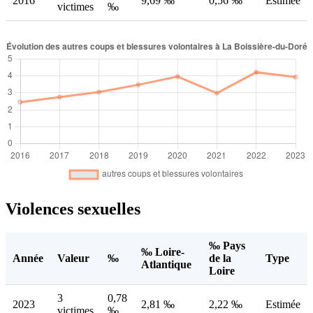
2016
9,69 ‰
0,56 ‰
Estimée
victimes
‰
Violences sexuelles
‰ Pays
‰ Loire-
Année
Valeur
‰
de la
Type
Atlantique
Loire
3
0,78
2023
2,81 ‰
2,22 ‰
Estimée
victimes
‰