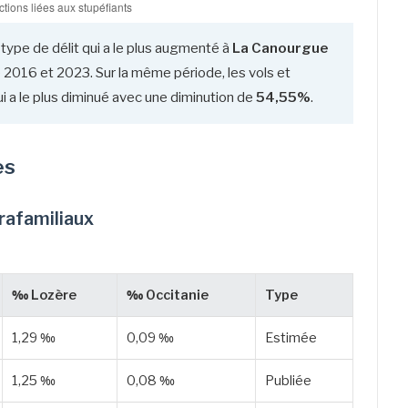
 type de délit qui a le plus augmenté à
La Canourgue
 2016 et 2023. Sur la même période, les vols et
i a le plus diminué avec une diminution de
54,55%
.
es
trafamiliaux
‰ Lozère
‰ Occitanie
Type
1,29 ‰
0,09 ‰
Estimée
1,25 ‰
0,08 ‰
Publiée