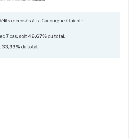
délits recensés à La Canourgue étaient :
ec
7
cas, soit
46,67%
du total.
t
33,33%
du total.