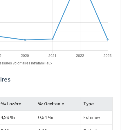
ires
‰ Lozère
‰ Occitanie
Type
4,99 ‰
0,64 ‰
Estimée