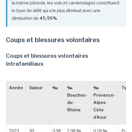
la même période, les vols et cambriolages constituent
le type de délit qui a le plus diminué avec une
diminution de
45,95%
.
Coups et blessures volontaires
Coups et blessures volontaires
intrafamiliaux
Année
Valeur
‰
‰
‰
Type
Bouches-
Provence-
du-
Alpes-
Rhône
Côte
d'Azur
2023
30
3,38
2,38 ‰
0,18 ‰
Publi