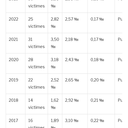
victimes
‰
2022
25
2,82
2,57 ‰
0,17 ‰
Publi
victimes
‰
2021
31
3,50
2,18 ‰
0,17 ‰
Publi
victimes
‰
2020
28
3,18
2,43 ‰
0,18 ‰
Publi
victimes
‰
2019
22
2,52
2,65 ‰
0,20 ‰
Publi
victimes
‰
2018
14
1,62
2,92 ‰
0,21 ‰
Publi
victimes
‰
2017
16
1,89
3,10 ‰
0,22 ‰
Publi
victimes
‰