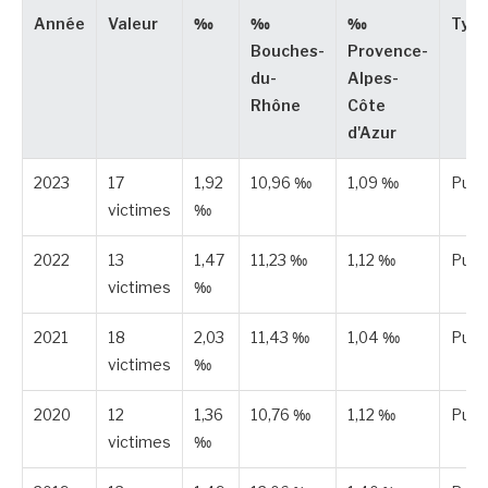
Année
Valeur
‰
‰
‰
Typ
Bouches-
Provence-
du-
Alpes-
Rhône
Côte
d'Azur
2023
17
1,92
10,96 ‰
1,09 ‰
Publ
victimes
‰
2022
13
1,47
11,23 ‰
1,12 ‰
Publ
victimes
‰
2021
18
2,03
11,43 ‰
1,04 ‰
Publ
victimes
‰
2020
12
1,36
10,76 ‰
1,12 ‰
Publ
victimes
‰