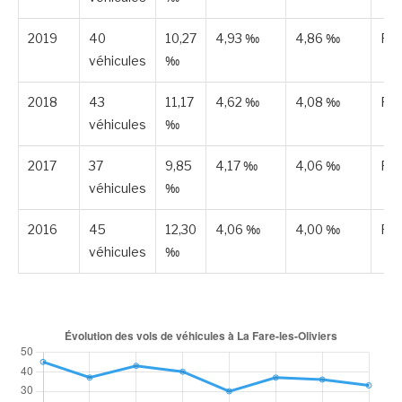
2019
40
10,27
4,93 ‰
4,86 ‰
Pub
véhicules
‰
2018
43
11,17
4,62 ‰
4,08 ‰
Pub
véhicules
‰
2017
37
9,85
4,17 ‰
4,06 ‰
Pub
véhicules
‰
2016
45
12,30
4,06 ‰
4,00 ‰
Pub
véhicules
‰