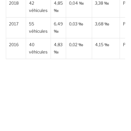
2018
42
4,85
0,04 ‰
3,38 ‰
Pub
véhicules
‰
2017
55
6,49
0,03 ‰
3,68 ‰
Pub
véhicules
‰
2016
40
4,83
0,02 ‰
4,15 ‰
Pub
véhicules
‰