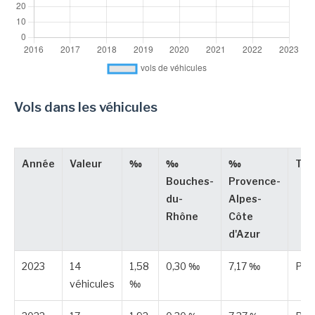
Vols dans les véhicules
Année
Valeur
‰
‰
‰
Typ
Bouches-
Provence-
du-
Alpes-
Rhône
Côte
d'Azur
2023
14
1,58
0,30 ‰
7,17 ‰
Pub
véhicules
‰