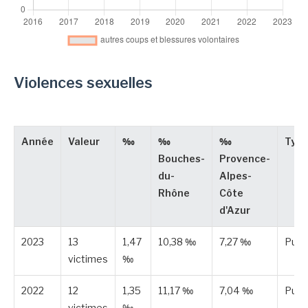
Violences sexuelles
Année
Valeur
‰
‰
‰
Typ
Bouches-
Provence-
du-
Alpes-
Rhône
Côte
d'Azur
2023
13
1,47
10,38 ‰
7,27 ‰
Publ
victimes
‰
2022
12
1,35
11,17 ‰
7,04 ‰
Publ
victimes
‰