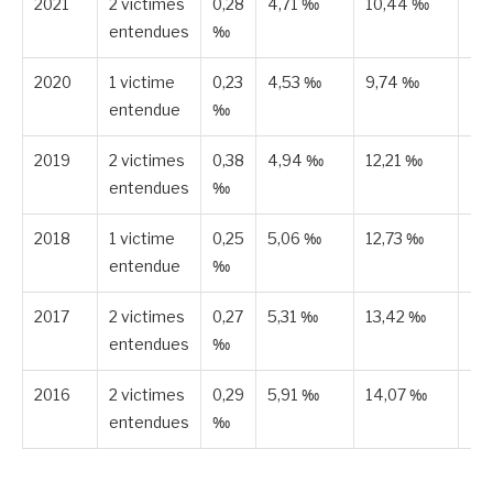
2021
2 victimes
0,28
4,71 ‰
10,44 ‰
Es
entendues
‰
2020
1 victime
0,23
4,53 ‰
9,74 ‰
Es
entendue
‰
2019
2 victimes
0,38
4,94 ‰
12,21 ‰
Es
entendues
‰
2018
1 victime
0,25
5,06 ‰
12,73 ‰
Es
entendue
‰
2017
2 victimes
0,27
5,31 ‰
13,42 ‰
Es
entendues
‰
2016
2 victimes
0,29
5,91 ‰
14,07 ‰
Es
entendues
‰