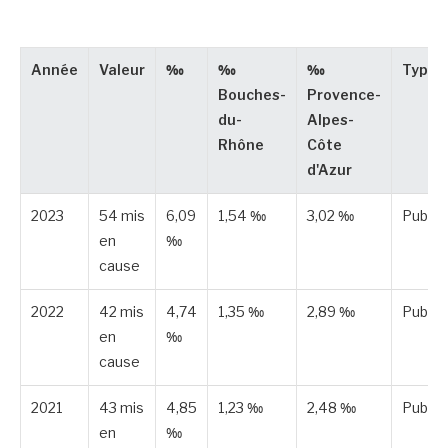
Année
Valeur
‰
‰
‰
Type
Bouches-
Provence-
du-
Alpes-
Rhône
Côte
d'Azur
2023
54 mis
6,09
1,54 ‰
3,02 ‰
Publié
en
‰
cause
2022
42 mis
4,74
1,35 ‰
2,89 ‰
Publié
en
‰
cause
2021
43 mis
4,85
1,23 ‰
2,48 ‰
Publié
en
‰