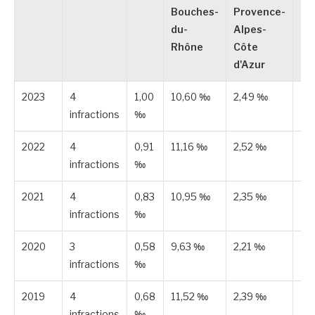
Bouches-
Provence-
du-
Alpes-
Rhône
Côte
d'Azur
2023
4
1,00
10,60 ‰
2,49 ‰
Es
infractions
‰
2022
4
0,91
11,16 ‰
2,52 ‰
Es
infractions
‰
2021
4
0,83
10,95 ‰
2,35 ‰
Es
infractions
‰
2020
3
0,58
9,63 ‰
2,21 ‰
Es
infractions
‰
2019
4
0,68
11,52 ‰
2,39 ‰
Es
infractions
‰