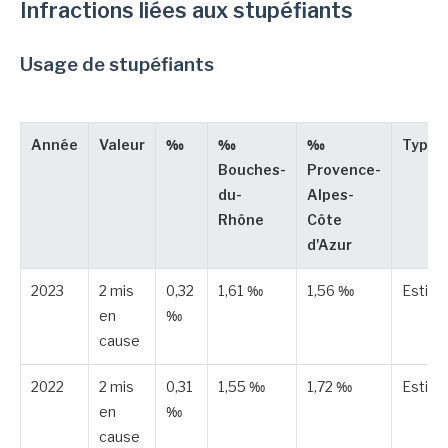
Infractions liées aux stupéfiants
Usage de stupéfiants
Année
Valeur
‰
‰
‰
Type
Bouches-
Provence-
du-
Alpes-
Rhône
Côte
d'Azur
2023
2 mis
0,32
1,61 ‰
1,56 ‰
Estim
en
‰
cause
2022
2 mis
0,31
1,55 ‰
1,72 ‰
Estim
en
‰
cause