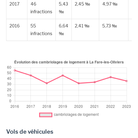
2017
46
5,43
2,45 ‰
4,97 ‰
Pu
infractions
‰
2016
55
6,64
2,41 ‰
5,73 ‰
Pu
infractions
‰
Vols de véhicules