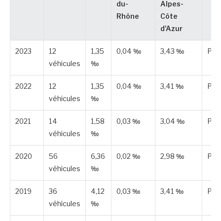
du-
Alpes-
Rhône
Côte
d'Azur
2023
12
1,35
0,04 ‰
3,43 ‰
Pub
véhicules
‰
2022
12
1,35
0,04 ‰
3,41 ‰
Pub
véhicules
‰
2021
14
1,58
0,03 ‰
3,04 ‰
Pub
véhicules
‰
2020
56
6,36
0,02 ‰
2,98 ‰
Pub
véhicules
‰
2019
36
4,12
0,03 ‰
3,41 ‰
Pub
véhicules
‰