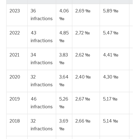
2023
36
4,06
2,69 ‰
5,89 ‰
Pu
infractions
‰
2022
43
4,85
2,72 ‰
5,47 ‰
Pu
infractions
‰
2021
34
3,83
2,62 ‰
4,41 ‰
Pu
infractions
‰
2020
32
3,64
2,40 ‰
4,30 ‰
Pu
infractions
‰
2019
46
5,26
2,67 ‰
5,17 ‰
Pu
infractions
‰
2018
32
3,69
2,66 ‰
5,14 ‰
Pu
infractions
‰