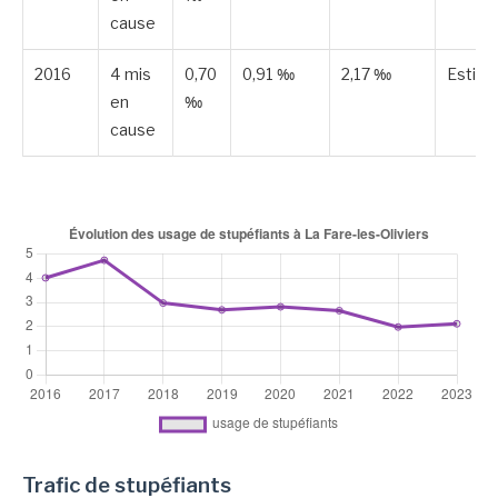
cause
2016
4 mis
0,70
0,91 ‰
2,17 ‰
Estim
en
‰
cause
Trafic de stupéfiants