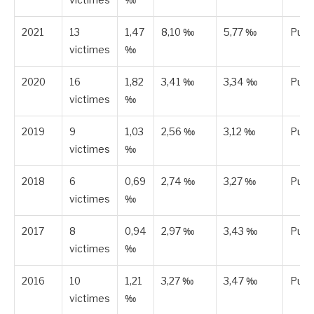
2021
13
1,47
8,10 ‰
5,77 ‰
Publ
victimes
‰
2020
16
1,82
3,41 ‰
3,34 ‰
Publ
victimes
‰
2019
9
1,03
2,56 ‰
3,12 ‰
Publ
victimes
‰
2018
6
0,69
2,74 ‰
3,27 ‰
Publ
victimes
‰
2017
8
0,94
2,97 ‰
3,43 ‰
Publ
victimes
‰
2016
10
1,21
3,27 ‰
3,47 ‰
Publ
victimes
‰