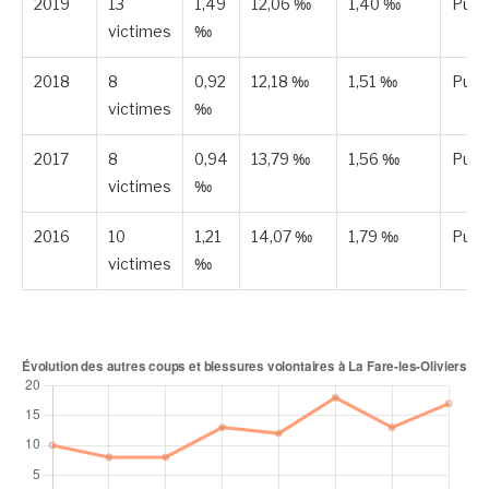
2019
13
1,49
12,06 ‰
1,40 ‰
Publ
victimes
‰
2018
8
0,92
12,18 ‰
1,51 ‰
Publ
victimes
‰
2017
8
0,94
13,79 ‰
1,56 ‰
Publ
victimes
‰
2016
10
1,21
14,07 ‰
1,79 ‰
Publ
victimes
‰