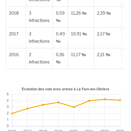
2018
3
0,59
11,26 ‰
2,39 ‰
Es
infractions
‰
2017
3
0,49
10,91 ‰
2,17 ‰
Es
infractions
‰
2016
2
0,36
11,17 ‰
2,21 ‰
Es
infractions
‰