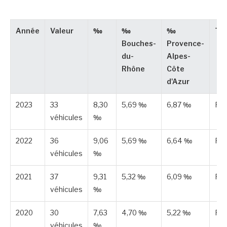
Année
Valeur
‰
‰
‰
Ty
Bouches-
Provence-
du-
Alpes-
Rhône
Côte
d'Azur
2023
33
8,30
5,69 ‰
6,87 ‰
Pub
véhicules
‰
2022
36
9,06
5,69 ‰
6,64 ‰
Pub
véhicules
‰
2021
37
9,31
5,32 ‰
6,09 ‰
Pub
véhicules
‰
2020
30
7,63
4,70 ‰
5,22 ‰
Pub
véhicules
‰