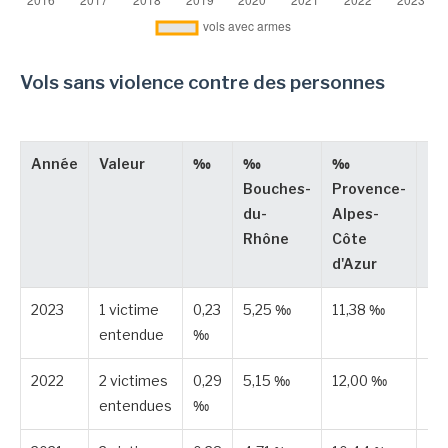
Vols sans violence contre des personnes
Année
Valeur
‰
‰
‰
Ty
Bouches-
Provence-
du-
Alpes-
Rhône
Côte
d'Azur
2023
1 victime
0,23
5,25 ‰
11,38 ‰
Es
entendue
‰
2022
2 victimes
0,29
5,15 ‰
12,00 ‰
Es
entendues
‰