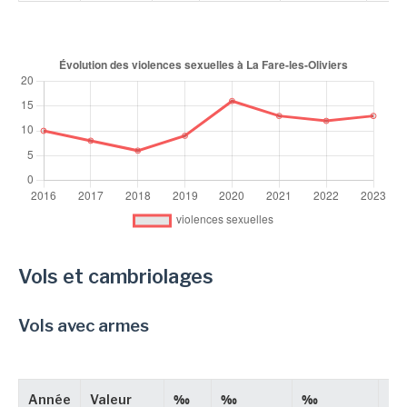
Vols et cambriolages
Vols avec armes
Année
Valeur
‰
‰
‰
Ty