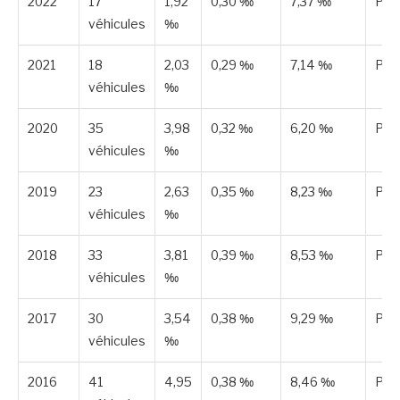
2022
17
1,92
0,30 ‰
7,37 ‰
Pub
véhicules
‰
2021
18
2,03
0,29 ‰
7,14 ‰
Pub
véhicules
‰
2020
35
3,98
0,32 ‰
6,20 ‰
Pub
véhicules
‰
2019
23
2,63
0,35 ‰
8,23 ‰
Pub
véhicules
‰
2018
33
3,81
0,39 ‰
8,53 ‰
Pub
véhicules
‰
2017
30
3,54
0,38 ‰
9,29 ‰
Pub
véhicules
‰
2016
41
4,95
0,38 ‰
8,46 ‰
Pub