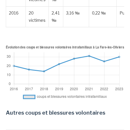
2016
20
2,41
3,16 ‰
0,22 ‰
Publi
victimes
‰
Autres coups et blessures volontaires