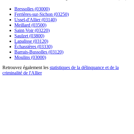
Bressolles (03000)
Ferrières-sur-Sichon (03250)
Ussel-d'Allier (03140)
Meillard (03500)
Saint-Voir (03220)
Saulzet (03800)
Lapalisse (03120)
Échassières (03330)
Barrais-Bussolles (03120)
Moulins (03000)
Retrouvez également les
statistiques de la délinquance et de la
criminalité de l'Allier