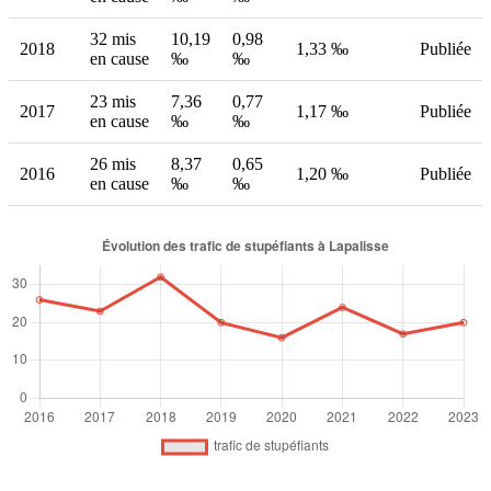
32 mis
10,19
0,98
2018
1,33 ‰
Publiée
en cause
‰
‰
23 mis
7,36
0,77
2017
1,17 ‰
Publiée
en cause
‰
‰
26 mis
8,37
0,65
2016
1,20 ‰
Publiée
en cause
‰
‰