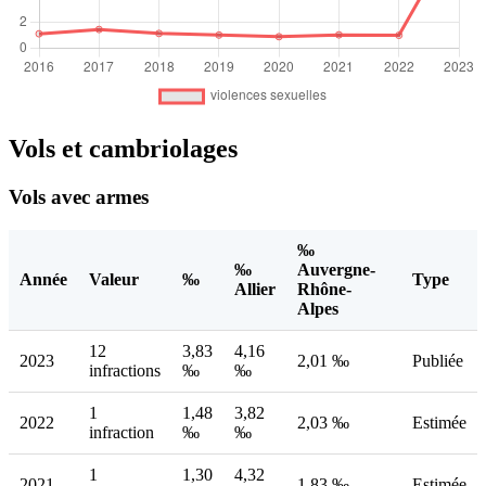
Vols et cambriolages
Vols avec armes
‰
‰
Auvergne-
Année
Valeur
‰
Type
Allier
Rhône-
Alpes
12
3,83
4,16
2023
2,01 ‰
Publiée
infractions
‰
‰
1
1,48
3,82
2022
2,03 ‰
Estimée
infraction
‰
‰
1
1,30
4,32
2021
1,83 ‰
Estimée