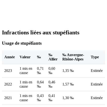
Infractions liées aux stupéfiants
Usage de stupéfiants
‰
‰ Auvergne-
Année
Valeur
‰
Type
Allier
Rhône-Alpes
1 mis en
0,71
0,60
2023
1,35 ‰
Estimée
cause
‰
‰
1 mis en
0,64
0,46
2022
1,57 ‰
Estimée
cause
‰
‰
1 mis en
0,43
0,41
2021
1,30 ‰
Estimée
cause
‰
‰