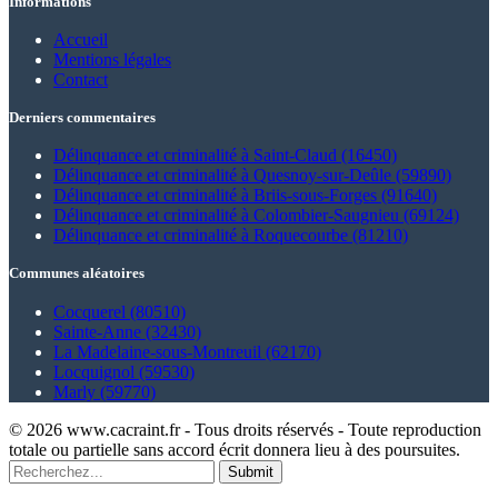
Informations
Accueil
Mentions légales
Contact
Derniers commentaires
Délinquance et criminalité à Saint-Claud (16450)
Délinquance et criminalité à Quesnoy-sur-Deûle (59890)
Délinquance et criminalité à Briis-sous-Forges (91640)
Délinquance et criminalité à Colombier-Saugnieu (69124)
Délinquance et criminalité à Roquecourbe (81210)
Communes aléatoires
Cocquerel (80510)
Sainte-Anne (32430)
La Madelaine-sous-Montreuil (62170)
Locquignol (59530)
Marly (59770)
© 2026 www.cacraint.fr - Tous droits réservés - Toute reproduction
totale ou partielle sans accord écrit donnera lieu à des poursuites.
Submit