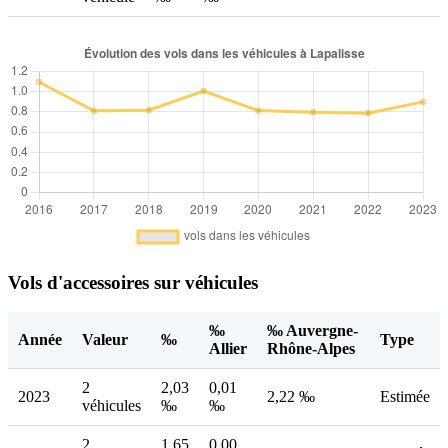
Vols d'accessoires sur véhicules
‰
‰ Auvergne-
Année
Valeur
‰
Type
Allier
Rhône-Alpes
2
2,03
0,01
2023
2,22 ‰
Estimée
véhicules
‰
‰
2
1,65
0,00