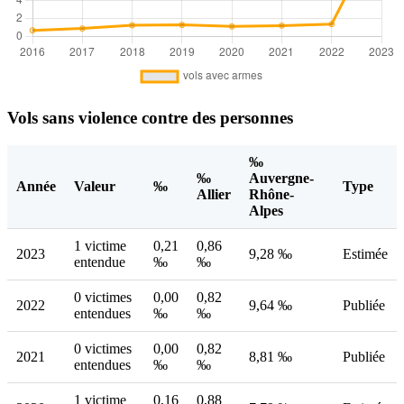
Vols sans violence contre des personnes
‰
‰
Auvergne-
Année
Valeur
‰
Type
Allier
Rhône-
Alpes
1 victime
0,21
0,86
2023
9,28 ‰
Estimée
entendue
‰
‰
0 victimes
0,00
0,82
2022
9,64 ‰
Publiée
entendues
‰
‰
0 victimes
0,00
0,82
2021
8,81 ‰
Publiée
entendues
‰
‰
1 victime
0,16
0,88