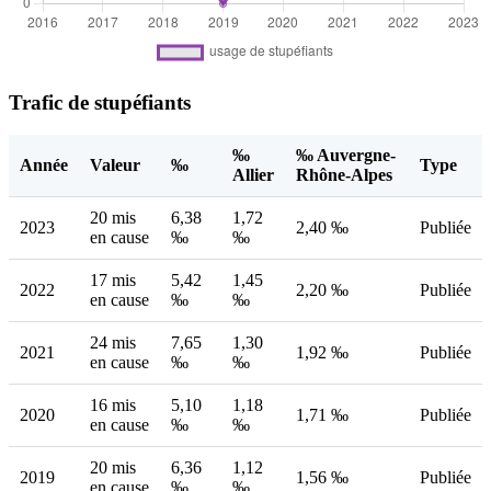
Trafic de stupéfiants
‰
‰ Auvergne-
Année
Valeur
‰
Type
Allier
Rhône-Alpes
20 mis
6,38
1,72
2023
2,40 ‰
Publiée
en cause
‰
‰
17 mis
5,42
1,45
2022
2,20 ‰
Publiée
en cause
‰
‰
24 mis
7,65
1,30
2021
1,92 ‰
Publiée
en cause
‰
‰
16 mis
5,10
1,18
2020
1,71 ‰
Publiée
en cause
‰
‰
20 mis
6,36
1,12
2019
1,56 ‰
Publiée
en cause
‰
‰