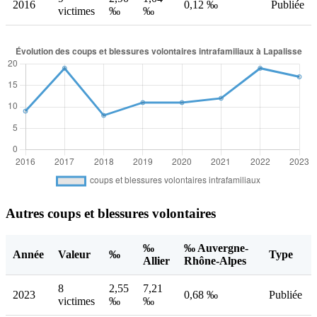
2016
0,12 ‰
Publiée
victimes
‰
‰
Autres coups et blessures volontaires
‰
‰ Auvergne-
Année
Valeur
‰
Type
Allier
Rhône-Alpes
8
2,55
7,21
2023
0,68 ‰
Publiée
victimes
‰
‰