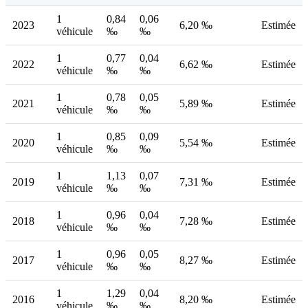
1
0,84
0,06
2023
6,20 ‰
Estimée
véhicule
‰
‰
1
0,77
0,04
2022
6,62 ‰
Estimée
véhicule
‰
‰
1
0,78
0,05
2021
5,89 ‰
Estimée
véhicule
‰
‰
1
0,85
0,09
2020
5,54 ‰
Estimée
véhicule
‰
‰
1
1,13
0,07
2019
7,31 ‰
Estimée
véhicule
‰
‰
1
0,96
0,04
2018
7,28 ‰
Estimée
véhicule
‰
‰
1
0,96
0,05
2017
8,27 ‰
Estimée
véhicule
‰
‰
1
1,29
0,04
2016
8,20 ‰
Estimée
véhicule
‰
‰