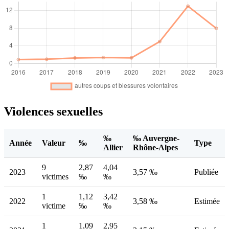
Violences sexuelles
‰
‰ Auvergne-
Année
Valeur
‰
Type
Allier
Rhône-Alpes
9
2,87
4,04
2023
3,57 ‰
Publiée
victimes
‰
‰
1
1,12
3,42
2022
3,58 ‰
Estimée
victime
‰
‰
1
1,09
2,95