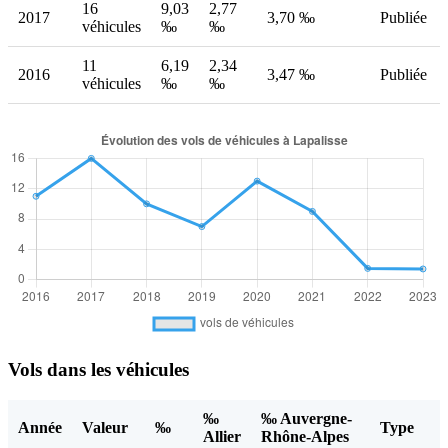
16
9,03
2,77
2017
3,70 ‰
Publiée
véhicules
‰
‰
11
6,19
2,34
2016
3,47 ‰
Publiée
véhicules
‰
‰
Vols dans les véhicules
‰
‰ Auvergne-
Année
Valeur
‰
Type
Allier
Rhône-Alpes