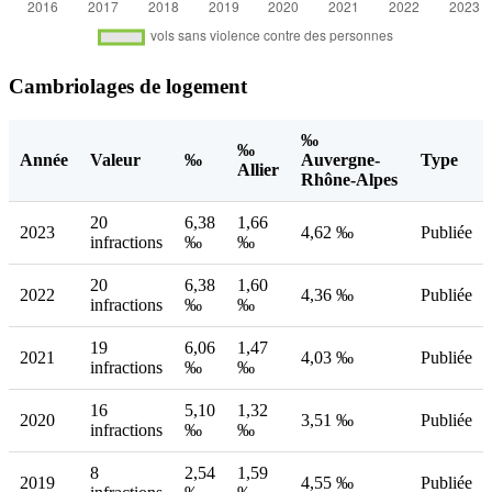
Cambriolages de logement
‰
‰
Année
Valeur
‰
Auvergne-
Type
Allier
Rhône-Alpes
20
6,38
1,66
2023
4,62 ‰
Publiée
infractions
‰
‰
20
6,38
1,60
2022
4,36 ‰
Publiée
infractions
‰
‰
19
6,06
1,47
2021
4,03 ‰
Publiée
infractions
‰
‰
16
5,10
1,32
2020
3,51 ‰
Publiée
infractions
‰
‰
8
2,54
1,59
2019
4,55 ‰
Publiée