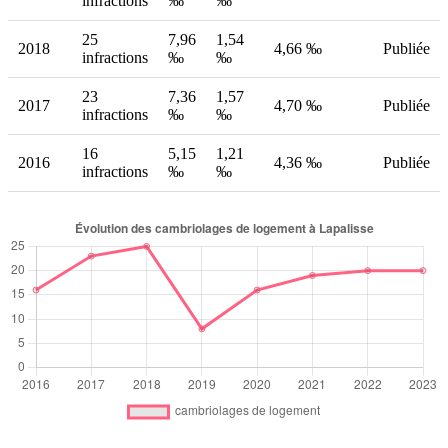
infractions
‰
‰
25
7,96
1,54
2018
4,66 ‰
Publiée
infractions
‰
‰
23
7,36
1,57
2017
4,70 ‰
Publiée
infractions
‰
‰
16
5,15
1,21
2016
4,36 ‰
Publiée
infractions
‰
‰