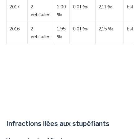
2017
2
2,00
0,01 ‰
2,11 ‰
Esti
véhicules
‰
2016
2
1,95
0,01 ‰
2,15 ‰
Esti
véhicules
‰
Infractions liées aux stupéfiants