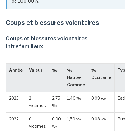
de
100,00%
.
Coups et blessures volontaires
Coups et blessures volontaires
intrafamiliaux
Année
Valeur
‰
‰
‰
Type
Haute-
Occitanie
Garonne
2023
2
2,75
1,40 ‰
0,09 ‰
Estim
victimes
‰
2022
0
0,00
1,50 ‰
0,08 ‰
Publié
victimes
‰