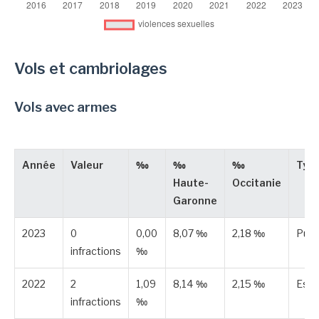
Vols et cambriolages
Vols avec armes
Année
Valeur
‰
‰
‰
Typ
Haute-
Occitanie
Garonne
2023
0
0,00
8,07 ‰
2,18 ‰
Publ
infractions
‰
2022
2
1,09
8,14 ‰
2,15 ‰
Est
infractions
‰