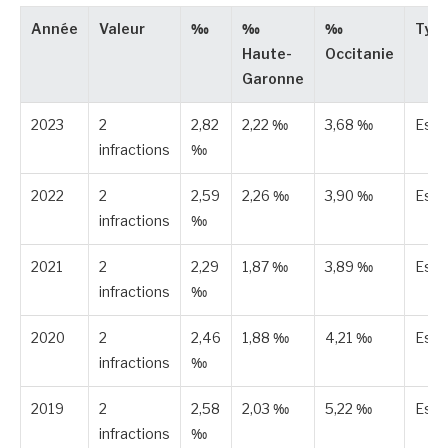
Année
Valeur
‰
‰
‰
Typ
Haute-
Occitanie
Garonne
2023
2
2,82
2,22 ‰
3,68 ‰
Esti
infractions
‰
2022
2
2,59
2,26 ‰
3,90 ‰
Esti
infractions
‰
2021
2
2,29
1,87 ‰
3,89 ‰
Esti
infractions
‰
2020
2
2,46
1,88 ‰
4,21 ‰
Esti
infractions
‰
2019
2
2,58
2,03 ‰
5,22 ‰
Esti
infractions
‰