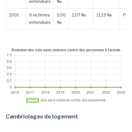
entendues
‰
2016
0 victimes
0,00
2,07 ‰
11,19 ‰
Publ
entendues
‰
Cambriolages de logement