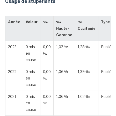
Usage de stupéfiants
Année
Valeur
‰
‰
‰
Type
Haute-
Occitanie
Garonne
2023
0 mis
0,00
1,02 ‰
1,28 ‰
Publiée
en
‰
cause
2022
0 mis
0,00
1,06 ‰
1,39 ‰
Publiée
en
‰
cause
2021
0 mis
0,00
1,06 ‰
1,02 ‰
Publiée
en
‰
cause