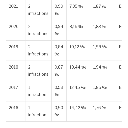
2021
2
0,99
7,35 ‰
1,87 ‰
Est
infractions
‰
2020
2
0,94
8,15 ‰
1,83 ‰
Est
infractions
‰
2019
2
0,84
10,12 ‰
1,99 ‰
Est
infractions
‰
2018
2
0,87
10,44 ‰
1,94 ‰
Est
infractions
‰
2017
1
0,59
12,45 ‰
1,85 ‰
Est
infraction
‰
2016
1
0,50
14,42 ‰
1,76 ‰
Est
infraction
‰