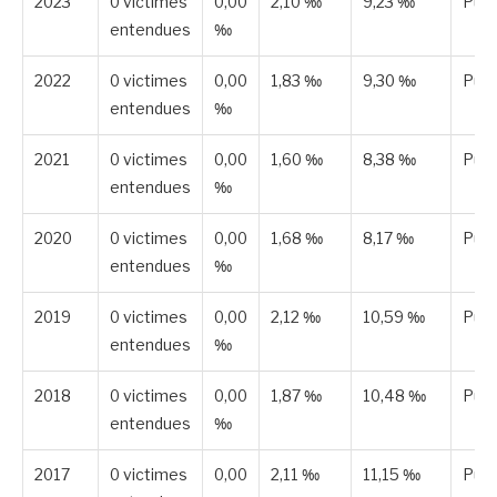
2023
0 victimes
0,00
2,10 ‰
9,23 ‰
Publ
entendues
‰
2022
0 victimes
0,00
1,83 ‰
9,30 ‰
Publ
entendues
‰
2021
0 victimes
0,00
1,60 ‰
8,38 ‰
Publ
entendues
‰
2020
0 victimes
0,00
1,68 ‰
8,17 ‰
Publ
entendues
‰
2019
0 victimes
0,00
2,12 ‰
10,59 ‰
Publ
entendues
‰
2018
0 victimes
0,00
1,87 ‰
10,48 ‰
Publ
entendues
‰
2017
0 victimes
0,00
2,11 ‰
11,15 ‰
Publ