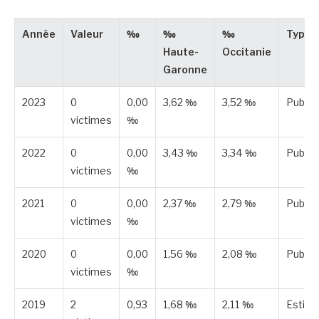
Année
Valeur
‰
‰
‰
Type
Haute-
Occitanie
Garonne
2023
0
0,00
3,62 ‰
3,52 ‰
Publié
victimes
‰
2022
0
0,00
3,43 ‰
3,34 ‰
Publié
victimes
‰
2021
0
0,00
2,37 ‰
2,79 ‰
Publié
victimes
‰
2020
0
0,00
1,56 ‰
2,08 ‰
Publié
victimes
‰
2019
2
0,93
1,68 ‰
2,11 ‰
Estim