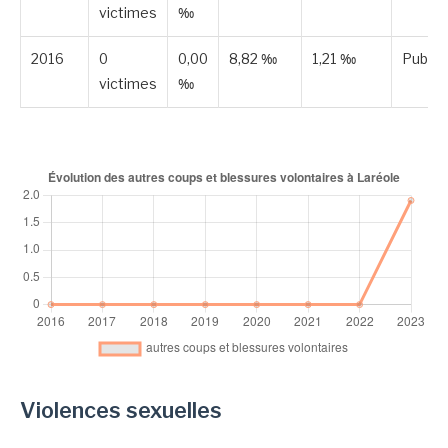
victimes
‰
2016
0
0,00
8,82 ‰
1,21 ‰
Publié
victimes
‰
Violences sexuelles