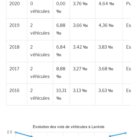
2020
0
0,00
3,76 ‰
4,64 ‰
Publi
véhicules
‰
2019
2
6,88
3,66 ‰
4,36 ‰
Esti
véhicules
‰
2018
2
6,84
3,42 ‰
3,83 ‰
Esti
véhicules
‰
2017
2
8,88
3,27 ‰
3,68 ‰
Esti
véhicules
‰
2016
2
10,31
3,13 ‰
3,63 ‰
Esti
véhicules
‰