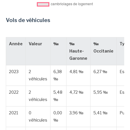
Vols de véhicules
Année
Valeur
‰
‰
‰
Type
Haute-
Occitanie
Garonne
2023
2
6,38
4,81 ‰
6,27 ‰
Esti
véhicules
‰
2022
2
5,48
4,72 ‰
5,95 ‰
Esti
véhicules
‰
2021
0
0,00
3,96 ‰
5,41 ‰
Publi
véhicules
‰