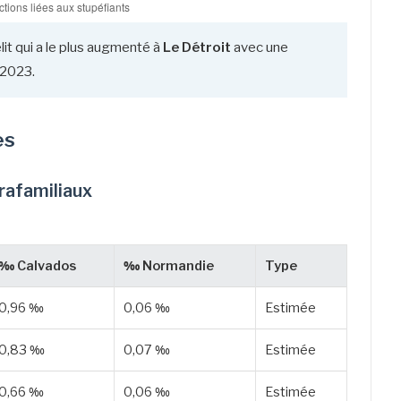
lit qui a le plus augmenté à
Le Détroit
avec une
 2023.
es
trafamiliaux
‰ Calvados
‰ Normandie
Type
0,96 ‰
0,06 ‰
Estimée
0,83 ‰
0,07 ‰
Estimée
0,66 ‰
0,06 ‰
Estimée