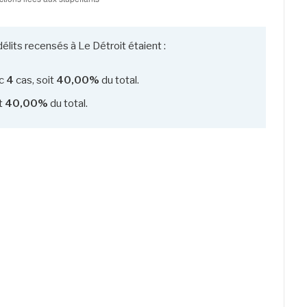
élits recensés à Le Détroit étaient :
c
4
cas, soit
40,00%
du total.
it
40,00%
du total.