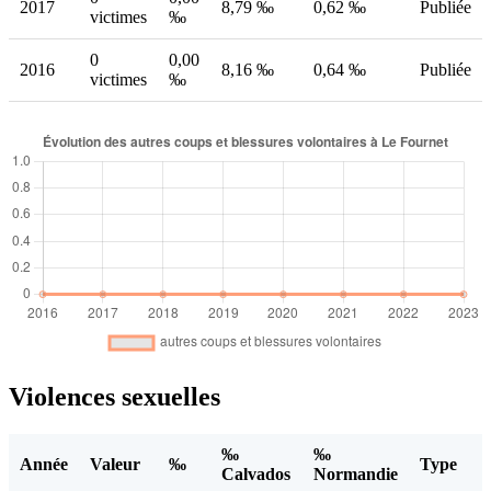
2017
8,79 ‰
0,62 ‰
Publiée
victimes
‰
0
0,00
2016
8,16 ‰
0,64 ‰
Publiée
victimes
‰
Violences sexuelles
‰
‰
Année
Valeur
‰
Type
Calvados
Normandie