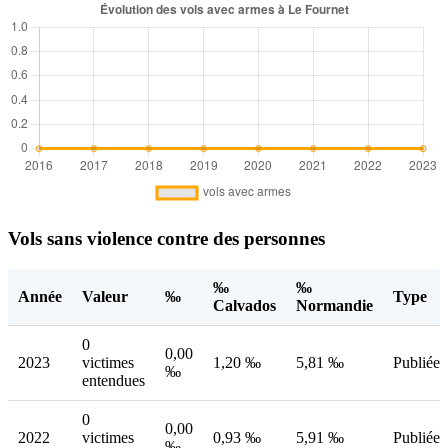
Vols sans violence contre des personnes
‰
‰
Année
Valeur
‰
Type
Calvados
Normandie
0
0,00
2023
victimes
1,20 ‰
5,81 ‰
Publiée
‰
entendues
0
0,00
2022
victimes
0,93 ‰
5,91 ‰
Publiée
‰