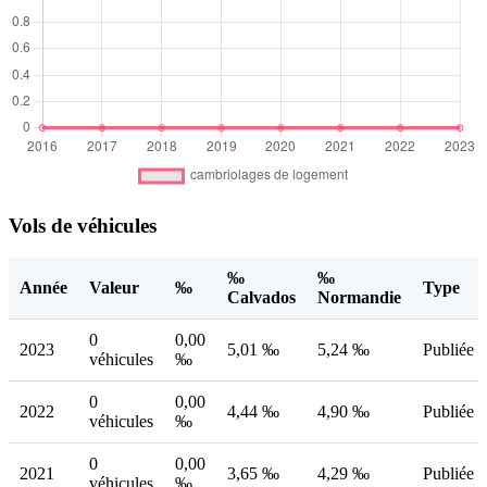
Vols de véhicules
‰
‰
Année
Valeur
‰
Type
Calvados
Normandie
0
0,00
2023
5,01 ‰
5,24 ‰
Publiée
véhicules
‰
0
0,00
2022
4,44 ‰
4,90 ‰
Publiée
véhicules
‰
0
0,00
2021
3,65 ‰
4,29 ‰
Publiée
véhicules
‰