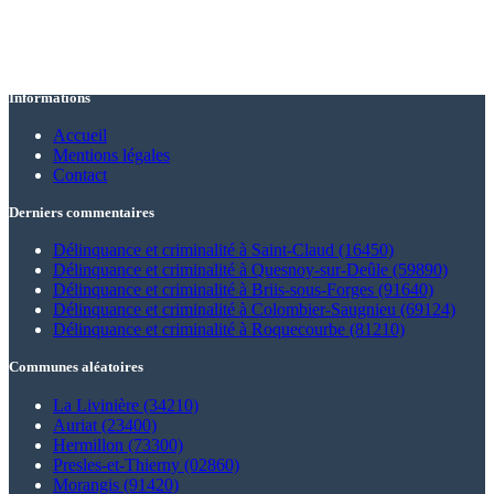
Informations
Accueil
Mentions légales
Contact
Derniers commentaires
Délinquance et criminalité à Saint-Claud (16450)
Délinquance et criminalité à Quesnoy-sur-Deûle (59890)
Délinquance et criminalité à Briis-sous-Forges (91640)
Délinquance et criminalité à Colombier-Saugnieu (69124)
Délinquance et criminalité à Roquecourbe (81210)
Communes aléatoires
La Livinière (34210)
Auriat (23400)
Hermillon (73300)
Presles-et-Thierny (02860)
Morangis (91420)