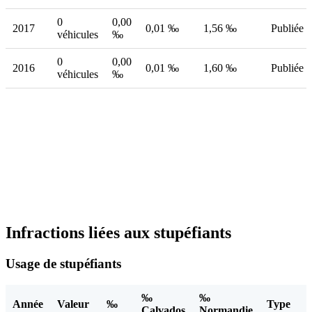
0
0,00
2017
0,01 ‰
1,56 ‰
Publiée
véhicules
‰
0
0,00
2016
0,01 ‰
1,60 ‰
Publiée
véhicules
‰
Infractions liées aux stupéfiants
Usage de stupéfiants
‰
‰
Année
Valeur
‰
Type
Calvados
Normandie