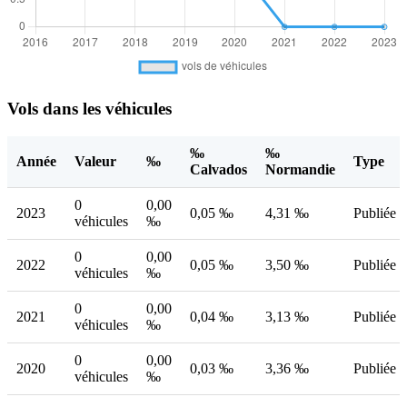
Vols dans les véhicules
‰
‰
Année
Valeur
‰
Type
Calvados
Normandie
0
0,00
2023
0,05 ‰
4,31 ‰
Publiée
véhicules
‰
0
0,00
2022
0,05 ‰
3,50 ‰
Publiée
véhicules
‰
0
0,00
2021
0,04 ‰
3,13 ‰
Publiée
véhicules
‰
0
0,00
2020
0,03 ‰
3,36 ‰
Publiée
véhicules
‰