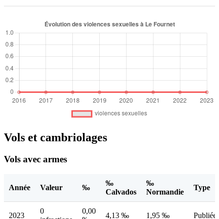
Vols et cambriolages
Vols avec armes
‰
‰
Année
Valeur
‰
Type
Calvados
Normandie
0
0,00
2023
4,13 ‰
1,95 ‰
Publiée