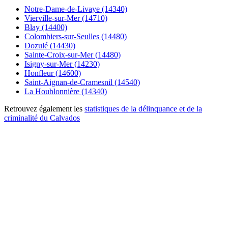
Notre-Dame-de-Livaye (14340)
Vierville-sur-Mer (14710)
Blay (14400)
Colombiers-sur-Seulles (14480)
Dozulé (14430)
Sainte-Croix-sur-Mer (14480)
Isigny-sur-Mer (14230)
Honfleur (14600)
Saint-Aignan-de-Cramesnil (14540)
La Houblonnière (14340)
Retrouvez également les
statistiques de la délinquance et de la
criminalité du Calvados