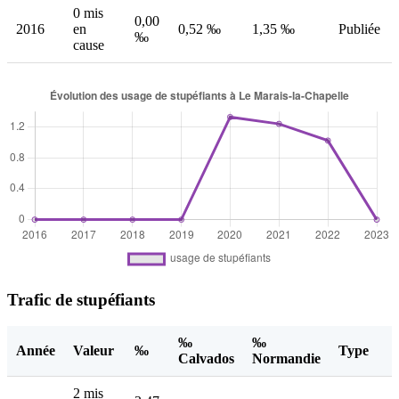
0 mis
0,00
2016
en
0,52 ‰
1,35 ‰
Publiée
‰
cause
Trafic de stupéfiants
‰
‰
Année
Valeur
‰
Type
Calvados
Normandie
2 mis