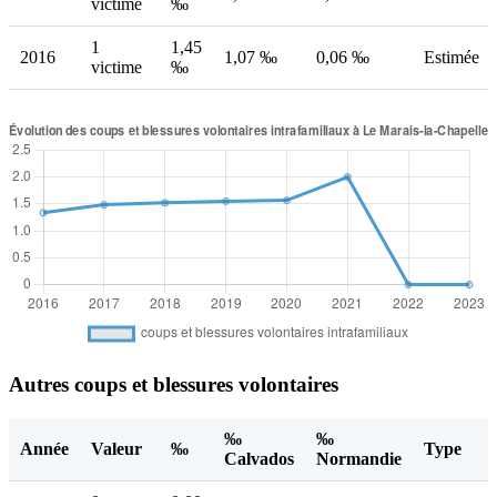
victime
‰
1
1,45
2016
1,07 ‰
0,06 ‰
Estimée
victime
‰
Autres coups et blessures volontaires
‰
‰
Année
Valeur
‰
Type
Calvados
Normandie