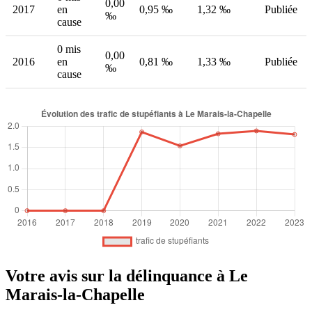
0,00
2017
en
0,95 ‰
1,32 ‰
Publiée
‰
cause
0 mis
0,00
2016
en
0,81 ‰
1,33 ‰
Publiée
‰
cause
Votre avis sur la délinquance à Le
Marais-la-Chapelle