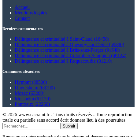
Accueil
Mentions légales
Contact
Derniers commentaires
Délinquance et criminalité à Saint-Claud (16450)
Délinquance et criminalité à Quesnoy-sur-Deûle (59890)
Délinquance et criminalité à Briis-sous-Forges (91640)
Délinquance et criminalité à Colombier-Saugnieu (69124)
Délinquance et criminalité à Roquecourbe (81210)
Communes aléatoires
Hymont (88500)
Ungersheim (68190)
Mozac (63200)
Molsheim (67120)
Pontrieux (22260)
© 2026 www.cacraint.fr - Tous droits réservés - Toute reproduction
totale ou partielle sans accord écrit donnera lieu à des poursuites.
Submit
Renseignez votre recherche dans le champ ci-dessus et appuyez sur