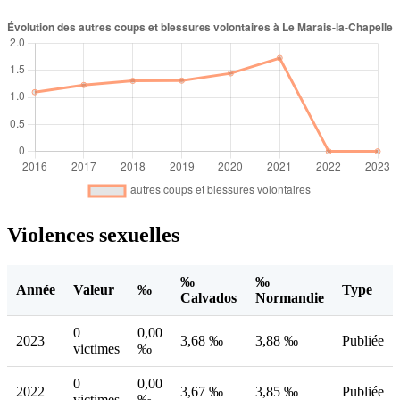
Violences sexuelles
‰
‰
Année
Valeur
‰
Type
Calvados
Normandie
0
0,00
2023
3,68 ‰
3,88 ‰
Publiée
victimes
‰
0
0,00
2022
3,67 ‰
3,85 ‰
Publiée
victimes
‰