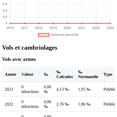
Vols et cambriolages
Vols avec armes
‰
‰
Année
Valeur
‰
Type
Calvados
Normandie
0
0,00
2023
4,13 ‰
1,95 ‰
Publiée
infractions
‰
0
0,00
2022
2,76 ‰
1,86 ‰
Publiée
infractions
‰
0
0,00