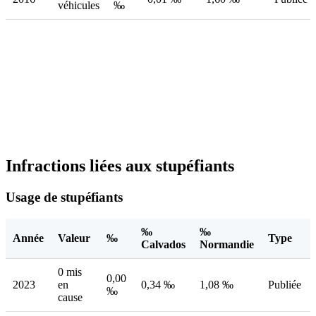
véhicules
‰
Infractions liées aux stupéfiants
Usage de stupéfiants
‰
‰
Année
Valeur
‰
Type
Calvados
Normandie
0 mis
0,00
2023
en
0,34 ‰
1,08 ‰
Publiée
‰
cause