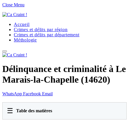
Close Menu
Accueil
Crimes et délits par région
Crimes et délits par département
Méthologie
Délinquance et criminalité à Le
Marais-la-Chapelle (14620)
WhatsApp
Facebook
Email
☰
Table des matières