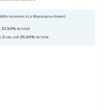
délits recensés à Le Massegros étaient :
t
37,50%
du total.
c
2
cas, soit
25,00%
du total.