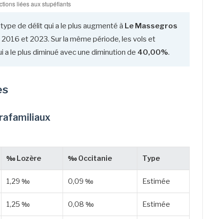
 type de délit qui a le plus augmenté à
Le Massegros
 2016 et 2023. Sur la même période, les vols et
i a le plus diminué avec une diminution de
40,00%
.
es
trafamiliaux
‰ Lozère
‰ Occitanie
Type
1,29 ‰
0,09 ‰
Estimée
1,25 ‰
0,08 ‰
Estimée