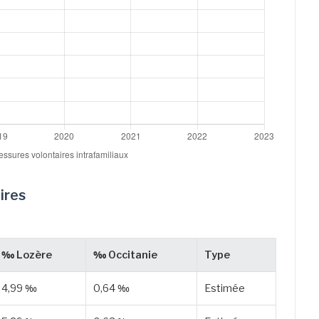
ires
‰ Lozère
‰ Occitanie
Type
4,99 ‰
0,64 ‰
Estimée