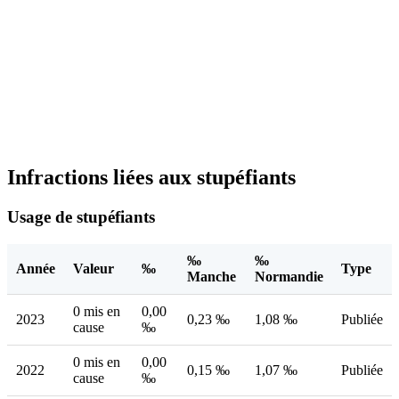
Infractions liées aux stupéfiants
Usage de stupéfiants
‰
‰
Année
Valeur
‰
Type
Manche
Normandie
0 mis en
0,00
2023
0,23 ‰
1,08 ‰
Publiée
cause
‰
0 mis en
0,00
2022
0,15 ‰
1,07 ‰
Publiée
cause
‰