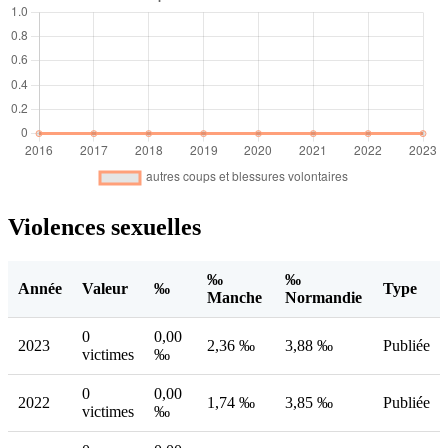
Violences sexuelles
‰
‰
Année
Valeur
‰
Type
Manche
Normandie
0
0,00
2023
2,36 ‰
3,88 ‰
Publiée
victimes
‰
0
0,00
2022
1,74 ‰
3,85 ‰
Publiée
victimes
‰