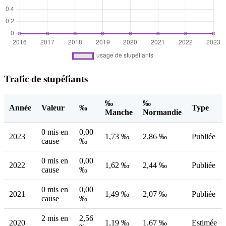
Trafic de stupéfiants
‰
‰
Année
Valeur
‰
Type
Manche
Normandie
0 mis en
0,00
2023
1,73 ‰
2,86 ‰
Publiée
cause
‰
0 mis en
0,00
2022
1,62 ‰
2,44 ‰
Publiée
cause
‰
0 mis en
0,00
2021
1,49 ‰
2,07 ‰
Publiée
cause
‰
2 mis en
2,56
2020
1,19 ‰
1,67 ‰
Estimée