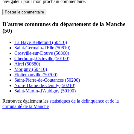
navigateur pour mon prochain commentaire.
D'autres communes du département de la Manche
(50)
La Haye-Bellefond (50410)
Saint-Germain-d'Elle (50810)
Crosville-sur-Douve (50360)
Cherbourg-Octeville (50100)
Airel (50680)
Morigny (50410)
Flottemanville (50700)
Saint-Pierre-de-Coutances (50200)
Notre-Dame-de-Cenilly (50210)
Saint-Martin-d'Aubigny (50190)
Retrouvez également les
statistiques de la délinquance et de la
criminalité de la Manche