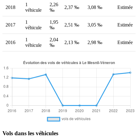
1
2,26
2018
2,37 ‰
3,08 ‰
Estimée
véhicule
‰
1
1,95
2017
2,51 ‰
3,05 ‰
Estimée
véhicule
‰
1
2,04
2016
2,13 ‰
2,98 ‰
Estimée
véhicule
‰
Vols dans les véhicules