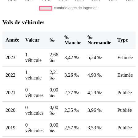
Vols de véhicules
‰
‰
Année
Valeur
‰
Type
Manche
Normandie
1
2,66
2023
3,42 ‰
5,24 ‰
Estimée
véhicule
‰
1
2,21
2022
3,26 ‰
4,90 ‰
Estimée
véhicule
‰
0
0,00
2021
2,77 ‰
4,29 ‰
Publiée
véhicules
‰
0
0,00
2020
2,35 ‰
3,96 ‰
Publiée
véhicules
‰
0
0,00
2019
2,57 ‰
3,53 ‰
Publiée
véhicules
‰