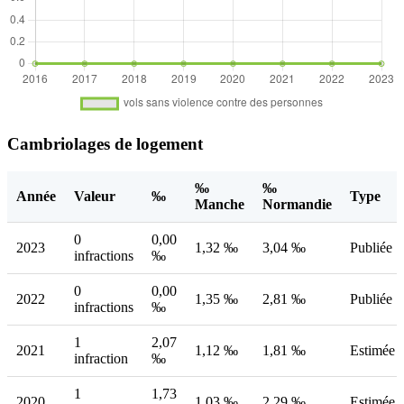
Cambriolages de logement
‰
‰
Année
Valeur
‰
Type
Manche
Normandie
0
0,00
2023
1,32 ‰
3,04 ‰
Publiée
infractions
‰
0
0,00
2022
1,35 ‰
2,81 ‰
Publiée
infractions
‰
1
2,07
2021
1,12 ‰
1,81 ‰
Estimée
infraction
‰
1
1,73
2020
1,03 ‰
2,29 ‰
Estimée