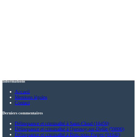
Informations
Accueil
Mentions légales
Contact
Derniers commentaires
Délinquance et criminalité à Saint-Claud (16450)
Délinquance et criminalité à Quesnoy-sur-Deûle (59890)
Délinquance et criminalité à Briis-sous-Forges (91640)