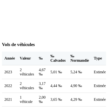
Vols de véhicules
‰
‰
Année
Valeur
‰
Type
Calvados
Normandie
2
4,67
2023
5,01 ‰
5,24 ‰
Estimée
véhicules
‰
2
3,17
2022
4,44 ‰
4,90 ‰
Estimée
véhicules
‰
1
2,00
2021
3,65 ‰
4,29 ‰
Estimée
véhicule
‰