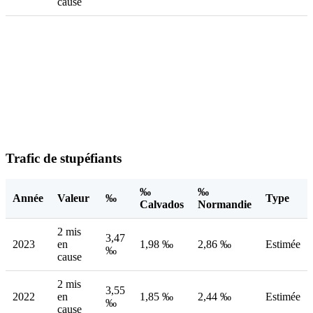
cause
Trafic de stupéfiants
‰
‰
Année
Valeur
‰
Type
Calvados
Normandie
2 mis
3,47
2023
en
1,98 ‰
2,86 ‰
Estimée
‰
cause
2 mis
3,55
2022
en
1,85 ‰
2,44 ‰
Estimée
‰
cause