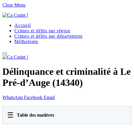
Close Menu
Accueil
Crimes et délits par région
Crimes et délits par département
Méthologie
Délinquance et criminalité à Le
Pré-d’Auge (14340)
WhatsApp
Facebook
Email
☰
Table des matières