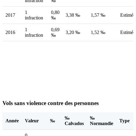
infraction
‰
1
0,80
2017
3,38 ‰
1,57 ‰
Estimée
infraction
‰
1
0,69
2016
3,20 ‰
1,52 ‰
Estimée
infraction
‰
Vols sans violence contre des personnes
‰
‰
Année
Valeur
‰
Type
Calvados
Normandie
0