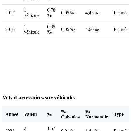
1
0,78
2017
0,05 ‰
4,43 ‰
Estimée
véhicule
‰
1
0,85
2016
0,05 ‰
4,60 ‰
Estimée
véhicule
‰
Vols d'accessoires sur véhicules
‰
‰
Année
Valeur
‰
Type
Calvados
Normandie
2
1,57
2023
0,01 ‰
1,44 ‰
Estimée