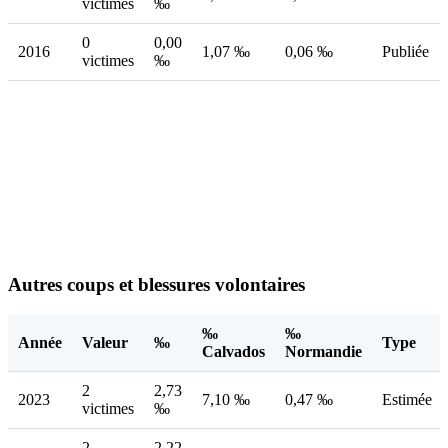
victimes
‰
0
0,00
2016
1,07 ‰
0,06 ‰
Publiée
victimes
‰
Autres coups et blessures volontaires
‰
‰
Année
Valeur
‰
Type
Calvados
Normandie
2
2,73
2023
7,10 ‰
0,47 ‰
Estimée
victimes
‰
2
2,22