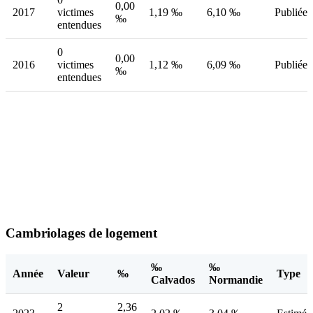
0,00
2017
victimes
1,19 ‰
6,10 ‰
Publiée
‰
entendues
0
0,00
2016
victimes
1,12 ‰
6,09 ‰
Publiée
‰
entendues
Cambriolages de logement
‰
‰
Année
Valeur
‰
Type
Calvados
Normandie
2
2,36