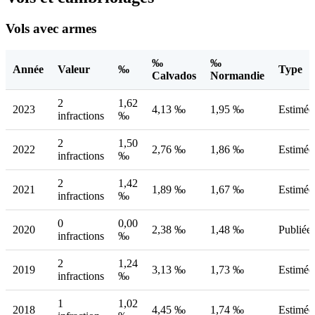
Vols avec armes
‰
‰
Année
Valeur
‰
Type
Calvados
Normandie
2
1,62
2023
4,13 ‰
1,95 ‰
Estimée
infractions
‰
2
1,50
2022
2,76 ‰
1,86 ‰
Estimée
infractions
‰
2
1,42
2021
1,89 ‰
1,67 ‰
Estimée
infractions
‰
0
0,00
2020
2,38 ‰
1,48 ‰
Publiée
infractions
‰
2
1,24
2019
3,13 ‰
1,73 ‰
Estimée
infractions
‰
1
1,02
2018
4,45 ‰
1,74 ‰
Estimée