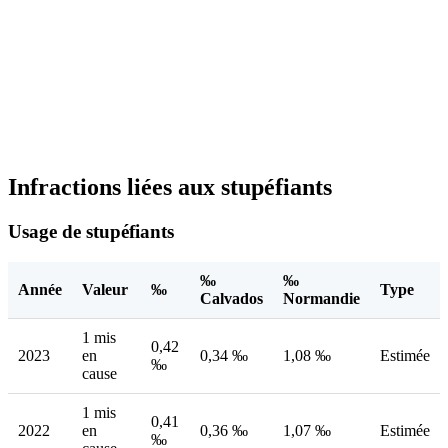
Infractions liées aux stupéfiants
Usage de stupéfiants
‰
‰
Année
Valeur
‰
Type
Calvados
Normandie
1 mis
0,42
2023
en
0,34 ‰
1,08 ‰
Estimée
‰
cause
1 mis
0,41
2022
en
0,36 ‰
1,07 ‰
Estimée
‰