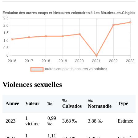
Violences sexuelles
‰
‰
Année
Valeur
‰
Type
Calvados
Normandie
1
0,99
2023
3,68 ‰
3,88 ‰
Estimée
victime
‰
1
1,11