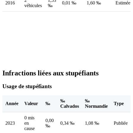
2
1,53
2016
0,01 ‰
1,60 ‰
Estimée
véhicules
‰
Infractions liées aux stupéfiants
Usage de stupéfiants
‰
‰
Année
Valeur
‰
Type
Calvados
Normandie
0 mis
0,00
2023
en
0,34 ‰
1,08 ‰
Publiée
‰
cause