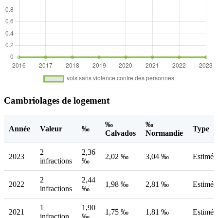
Cambriolages de logement
‰
‰
Année
Valeur
‰
Type
Calvados
Normandie
2
2,36
2023
2,02 ‰
3,04 ‰
Estimée
infractions
‰
2
2,44
2022
1,98 ‰
2,81 ‰
Estimée
infractions
‰
1
1,90
2021
1,75 ‰
1,81 ‰
Estimée
infraction
‰