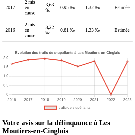
2 mis
3,63
2017
en
0,95 ‰
1,32 ‰
Estimée
‰
cause
2 mis
3,22
2016
en
0,81 ‰
1,33 ‰
Estimée
‰
cause
Votre avis sur la délinquance à Les
Moutiers-en-Cinglais