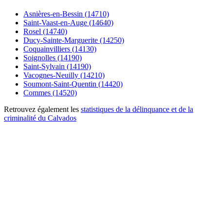
Asnières-en-Bessin (14710)
Saint-Vaast-en-Auge (14640)
Rosel (14740)
Ducy-Sainte-Marguerite (14250)
Coquainvilliers (14130)
Soignolles (14190)
Saint-Sylvain (14190)
Vacognes-Neuilly (14210)
Soumont-Saint-Quentin (14420)
Commes (14520)
Retrouvez également les
statistiques de la délinquance et de la
criminalité du Calvados