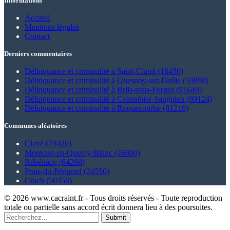
Informations
Accueil
Mentions légales
Contact
Derniers commentaires
Délinquance et criminalité à Saint-Claud (16450)
Délinquance et criminalité à Quesnoy-sur-Deûle (59890)
Délinquance et criminalité à Briis-sous-Forges (91640)
Délinquance et criminalité à Colombier-Saugnieu (69124)
Délinquance et criminalité à Roquecourbe (81210)
Communes aléatoires
Clavé (79420)
Montcuq-en-Quercy-Blanc (46800)
Rébénacq (64260)
Prats-du-Périgord (24550)
Crach (56950)
© 2026 www.cacraint.fr - Tous droits réservés - Toute reproduction
totale ou partielle sans accord écrit donnera lieu à des poursuites.
Submit