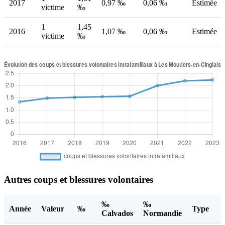
2017
0,97 ‰
0,06 ‰
Estimée
victime
‰
1
1,45
2016
1,07 ‰
0,06 ‰
Estimée
victime
‰
Autres coups et blessures volontaires
‰
‰
Année
Valeur
‰
Type
Calvados
Normandie