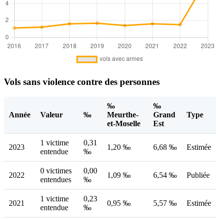
Vols sans violence contre des personnes
‰
‰
Année
Valeur
‰
Meurthe-
Grand
Type
et-Moselle
Est
1 victime
0,31
2023
1,20 ‰
6,68 ‰
Estimée
entendue
‰
0 victimes
0,00
2022
1,09 ‰
6,54 ‰
Publiée
entendues
‰
1 victime
0,23
2021
0,95 ‰
5,57 ‰
Estimée
entendue
‰