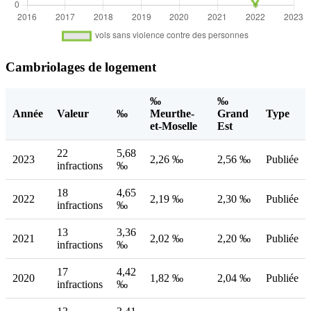
Cambriolages de logement
‰
‰
Année
Valeur
‰
Meurthe-
Grand
Type
et-Moselle
Est
22
5,68
2023
2,26 ‰
2,56 ‰
Publiée
infractions
‰
18
4,65
2022
2,19 ‰
2,30 ‰
Publiée
infractions
‰
13
3,36
2021
2,02 ‰
2,20 ‰
Publiée
infractions
‰
17
4,42
2020
1,82 ‰
2,04 ‰
Publiée
infractions
‰