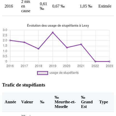
2 mis
0,61
2016
en
0,67 ‰
1,05 ‰
Estimée
‰
cause
Trafic de stupéfiants
‰
‰
Année
Valeur
‰
Meurthe-et-
Grand
Type
Moselle
Est