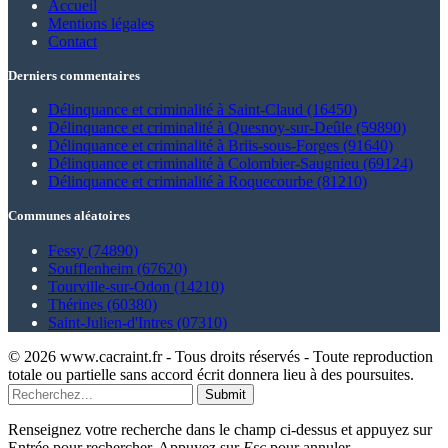
Accueil
Mentions légales
Contact
Derniers commentaires
Délinquance et criminalité à Saint-Claud (16450)
Délinquance et criminalité à Quesnoy-sur-Deûle (59890)
Délinquance et criminalité à Briis-sous-Forges (91640)
Délinquance et criminalité à Colombier-Saugnieu (69124)
Délinquance et criminalité à Roquecourbe (81210)
Communes aléatoires
Fessy (74890)
Soufflenheim (67620)
Tourville-sur-Odon (14210)
Thérines (60380)
Saint-Julien-d'Intres (07310)
© 2026 www.cacraint.fr - Tous droits réservés - Toute reproduction
totale ou partielle sans accord écrit donnera lieu à des poursuites.
Submit
Renseignez votre recherche dans le champ ci-dessus et appuyez sur
Entrée pour rechercher. Appuyez sur
Esc
pour annuler.