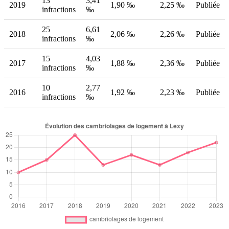
13
3,41
2019
1,90 ‰
2,25 ‰
Publiée
infractions
‰
25
6,61
2018
2,06 ‰
2,26 ‰
Publiée
infractions
‰
15
4,03
2017
1,88 ‰
2,36 ‰
Publiée
infractions
‰
10
2,77
2016
1,92 ‰
2,23 ‰
Publiée
infractions
‰