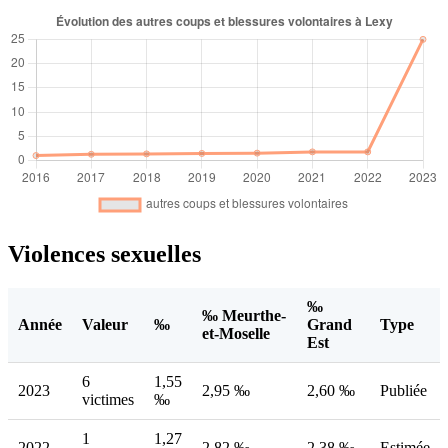
Violences sexuelles
‰
‰ Meurthe-
Année
Valeur
‰
Grand
Type
et-Moselle
Est
6
1,55
2023
2,95 ‰
2,60 ‰
Publiée
victimes
‰
1
1,27
2022
2,82 ‰
2,38 ‰
Estimée