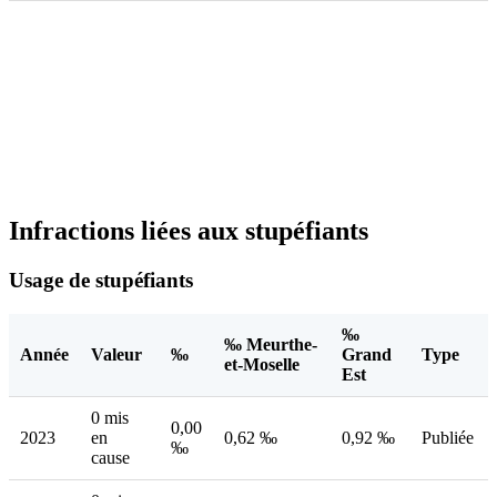
Infractions liées aux stupéfiants
Usage de stupéfiants
‰
‰ Meurthe-
Année
Valeur
‰
Grand
Type
et-Moselle
Est
0 mis
0,00
2023
en
0,62 ‰
0,92 ‰
Publiée
‰
cause