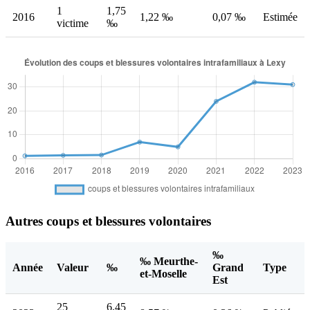
1
1,75
2016
1,22 ‰
0,07 ‰
Estimée
victime
‰
Autres coups et blessures volontaires
‰
‰ Meurthe-
Année
Valeur
‰
Grand
Type
et-Moselle
Est
25
6,45