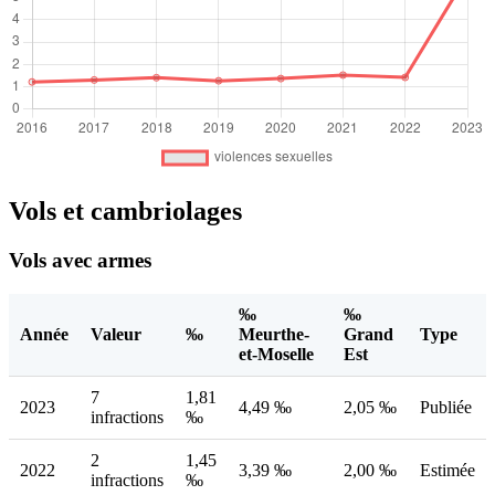
Vols et cambriolages
Vols avec armes
‰
‰
Année
Valeur
‰
Meurthe-
Grand
Type
et-Moselle
Est
7
1,81
2023
4,49 ‰
2,05 ‰
Publiée
infractions
‰
2
1,45
2022
3,39 ‰
2,00 ‰
Estimée
infractions
‰