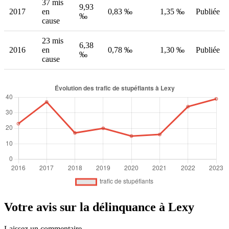
37 mis
9,93
2017
en
0,83 ‰
1,35 ‰
Publiée
‰
cause
23 mis
6,38
2016
en
0,78 ‰
1,30 ‰
Publiée
‰
cause
Votre avis sur la délinquance à Lexy
Laissez un commentaire