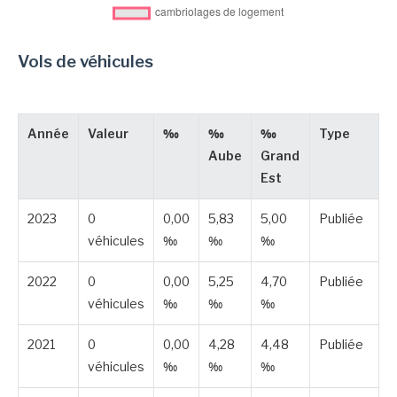
Vols de véhicules
Année
Valeur
‰
‰
‰
Type
Aube
Grand
Est
2023
0
0,00
5,83
5,00
Publiée
véhicules
‰
‰
‰
2022
0
0,00
5,25
4,70
Publiée
véhicules
‰
‰
‰
2021
0
0,00
4,28
4,48
Publiée
véhicules
‰
‰
‰