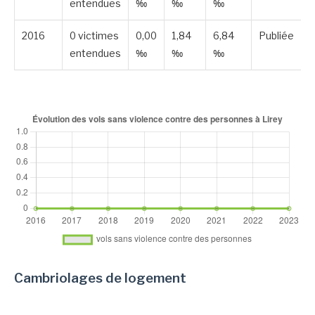
entendues
‰
‰
‰
2016
0 victimes
0,00
1,84
6,84
Publiée
entendues
‰
‰
‰
Cambriolages de logement