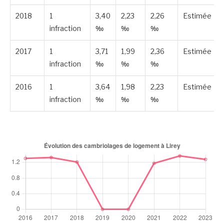
2018
1
3,40
2,23
2,26
Estimée
infraction
‰
‰
‰
2017
1
3,71
1,99
2,36
Estimée
infraction
‰
‰
‰
2016
1
3,64
1,98
2,23
Estimée
infraction
‰
‰
‰