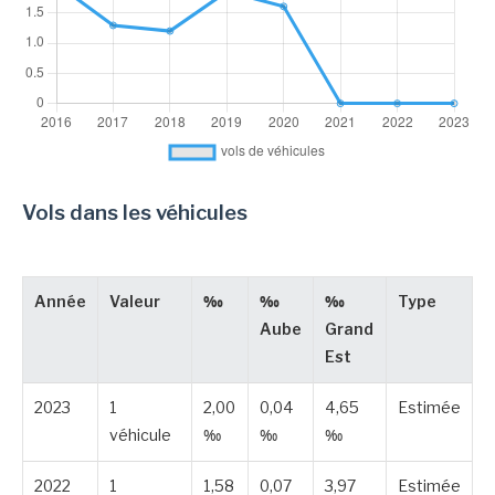
Vols dans les véhicules
Année
Valeur
‰
‰
‰
Type
Aube
Grand
Est
2023
1
2,00
0,04
4,65
Estimée
véhicule
‰
‰
‰
2022
1
1,58
0,07
3,97
Estimée