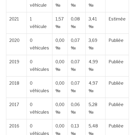
véhicule
‰
‰
‰
2021
1
1,57
0,08
3,41
Estimée
véhicule
‰
‰
‰
2020
0
0,00
0,07
3,69
Publiée
véhicules
‰
‰
‰
2019
0
0,00
0,07
4,99
Publiée
véhicules
‰
‰
‰
2018
0
0,00
0,07
4,97
Publiée
véhicules
‰
‰
‰
2017
0
0,00
0,06
5,28
Publiée
véhicules
‰
‰
‰
2016
0
0,00
0,13
5,48
Publiée
véhicules
‰
‰
‰