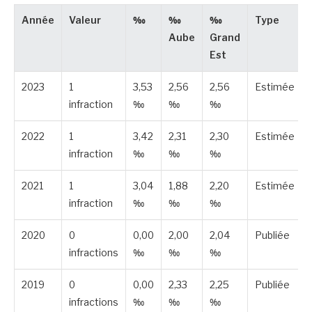
Année
Valeur
‰
‰
‰
Type
Aube
Grand
Est
2023
1
3,53
2,56
2,56
Estimée
infraction
‰
‰
‰
2022
1
3,42
2,31
2,30
Estimée
infraction
‰
‰
‰
2021
1
3,04
1,88
2,20
Estimée
infraction
‰
‰
‰
2020
0
0,00
2,00
2,04
Publiée
infractions
‰
‰
‰
2019
0
0,00
2,33
2,25
Publiée
infractions
‰
‰
‰