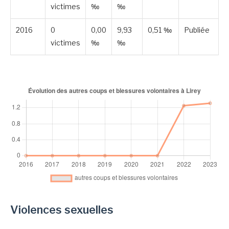
victimes
‰
‰
2016
0
0,00
9,93
0,51 ‰
Publiée
victimes
‰
‰
Violences sexuelles