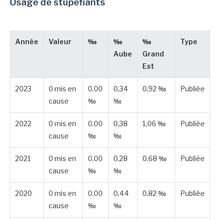
Usage de stupéfiants
Année
Valeur
‰
‰
‰
Type
Aube
Grand
Est
2023
0 mis en
0,00
0,34
0,92 ‰
Publiée
cause
‰
‰
2022
0 mis en
0,00
0,38
1,06 ‰
Publiée
cause
‰
‰
2021
0 mis en
0,00
0,28
0,68 ‰
Publiée
cause
‰
‰
2020
0 mis en
0,00
0,44
0,82 ‰
Publiée
cause
‰
‰