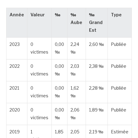
Année
Valeur
‰
‰
‰
Type
Aube
Grand
Est
2023
0
0,00
2,24
2,60 ‰
Publiée
victimes
‰
‰
2022
0
0,00
2,03
2,38 ‰
Publiée
victimes
‰
‰
2021
0
0,00
1,62
2,28 ‰
Publiée
victimes
‰
‰
2020
0
0,00
2,06
1,89 ‰
Publiée
victimes
‰
‰
2019
1
1,85
2,05
2,19 ‰
Estimée