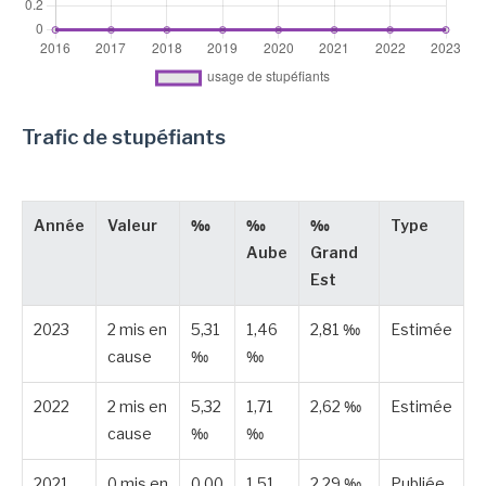
Trafic de stupéfiants
Année
Valeur
‰
‰
‰
Type
Aube
Grand
Est
2023
2 mis en
5,31
1,46
2,81 ‰
Estimée
cause
‰
‰
2022
2 mis en
5,32
1,71
2,62 ‰
Estimée
cause
‰
‰
2021
0 mis en
0,00
1,51
2,29 ‰
Publiée