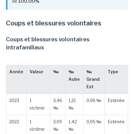
de
100,00%
.
Coups et blessures volontaires
Coups et blessures volontaires
intrafamiliaux
Année
Valeur
‰
‰
‰
Type
Aube
Grand
Est
2023
1
3,46
1,21
0,06 ‰
Estimée
victime
‰
‰
2022
1
3,09
1,42
0,05 ‰
Estimée
victime
‰
‰