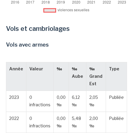
Vols et cambriolages
Vols avec armes
Année
Valeur
‰
‰
‰
Type
Aube
Grand
Est
2023
0
0,00
6,12
2,05
Publiée
infractions
‰
‰
‰
2022
0
0,00
5,48
2,00
Publiée
infractions
‰
‰
‰