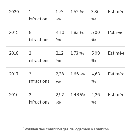
2020
1
1,79
1,52 ‰
3,80
Estimée
infraction
‰
‰
2019
8
4,19
1,83 ‰
5,00
Publiée
infractions
‰
‰
2018
2
2,12
1,73 ‰
5,09
Estimée
infractions
‰
‰
2017
2
2,38
1,66 ‰
4,63
Estimée
infractions
‰
‰
2016
2
2,52
1,49 ‰
4,26
Estimée
infractions
‰
‰