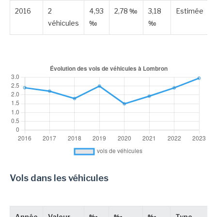
2016
2
4,93
2,78 ‰
3,18
Estimée
véhicules
‰
‰
Vols dans les véhicules