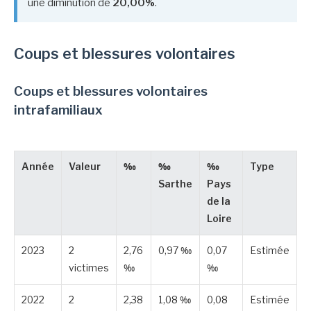
une diminution de
20,00%
.
Coups et blessures volontaires
Coups et blessures volontaires
intrafamiliaux
Année
Valeur
‰
‰
‰
Type
Sarthe
Pays
de la
Loire
2023
2
2,76
0,97 ‰
0,07
Estimée
victimes
‰
‰
2022
2
2,38
1,08 ‰
0,08
Estimée