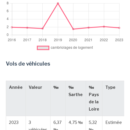
Vols de véhicules
Année
Valeur
‰
‰
‰
Type
Sarthe
Pays
de la
Loire
2023
3
6,37
4,75 ‰
5,32
Estimée
véhicules
‰
‰