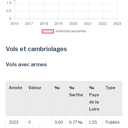
Vols et cambriolages
Vols avec armes
Année
Valeur
‰
‰
‰
Type
Sarthe
Pays
de la
Loire
2023
0
0,00
6,77 ‰
1,55
Publiée