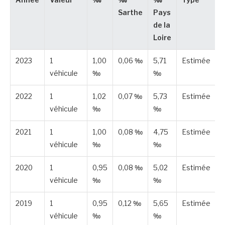
Année
Valeur
‰
‰
‰
Type
Sarthe
Pays
de la
Loire
2023
1
1,00
0,06 ‰
5,71
Estimée
véhicule
‰
‰
2022
1
1,02
0,07 ‰
5,73
Estimée
véhicule
‰
‰
2021
1
1,00
0,08 ‰
4,75
Estimée
véhicule
‰
‰
2020
1
0,95
0,08 ‰
5,02
Estimée
véhicule
‰
‰
2019
1
0,95
0,12 ‰
5,65
Estimée
véhicule
‰
‰