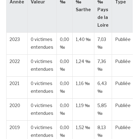
Année
Valeur
‰
‰
‰
Type
Sarthe
Pays
de la
Loire
2023
0 victimes
0,00
1,40 ‰
7,03
Publiée
entendues
‰
‰
2022
0 victimes
0,00
1,24 ‰
7,36
Publiée
entendues
‰
‰
2021
0 victimes
0,00
1,16 ‰
6,43
Publiée
entendues
‰
‰
2020
0 victimes
0,00
1,19 ‰
5,85
Publiée
entendues
‰
‰
2019
0 victimes
0,00
1,52 ‰
8,13
Publiée
entendues
‰
‰