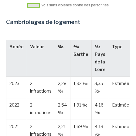
Cambriolages de logement
Année
Valeur
‰
‰
‰
Type
Sarthe
Pays
de la
Loire
2023
2
2,28
1,92 ‰
3,35
Estimée
infractions
‰
‰
2022
2
2,54
1,91 ‰
4,16
Estimée
infractions
‰
‰
2021
2
2,21
1,69 ‰
4,13
Estimée
infractions
‰
‰