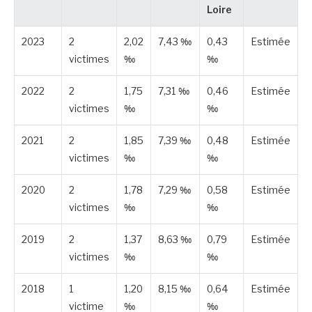
Loire
2023
2
2,02
7,43 ‰
0,43
Estimée
victimes
‰
‰
2022
2
1,75
7,31 ‰
0,46
Estimée
victimes
‰
‰
2021
2
1,85
7,39 ‰
0,48
Estimée
victimes
‰
‰
2020
2
1,78
7,29 ‰
0,58
Estimée
victimes
‰
‰
2019
2
1,37
8,63 ‰
0,79
Estimée
victimes
‰
‰
2018
1
1,20
8,15 ‰
0,64
Estimée
victime
‰
‰