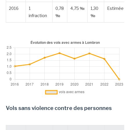
2016
1
0,78
4,75 ‰
1,30
Estimée
infraction
‰
‰
Vols sans violence contre des personnes