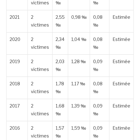
victimes
‰
‰
2021
2
2,55
0,98 ‰
0,08
Estimée
victimes
‰
‰
2020
2
2,34
1,04 ‰
0,08
Estimée
victimes
‰
‰
2019
2
2,03
1,28 ‰
0,09
Estimée
victimes
‰
‰
2018
2
1,78
1,17 ‰
0,08
Estimée
victimes
‰
‰
2017
2
1,68
1,39 ‰
0,09
Estimée
victimes
‰
‰
2016
2
1,57
1,59 ‰
0,09
Estimée
victimes
‰
‰