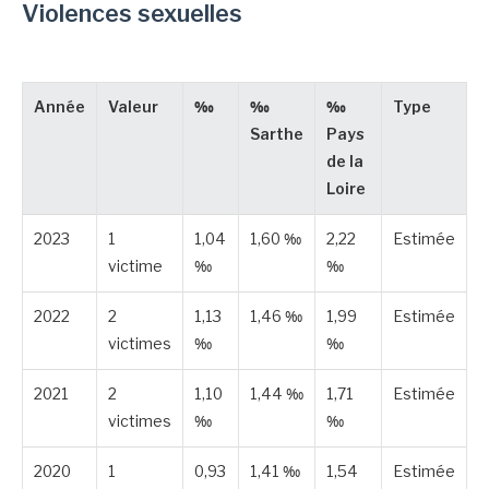
Violences sexuelles
Année
Valeur
‰
‰
‰
Type
Sarthe
Pays
de la
Loire
2023
1
1,04
1,60 ‰
2,22
Estimée
victime
‰
‰
2022
2
1,13
1,46 ‰
1,99
Estimée
victimes
‰
‰
2021
2
1,10
1,44 ‰
1,71
Estimée
victimes
‰
‰
2020
1
0,93
1,41 ‰
1,54
Estimée