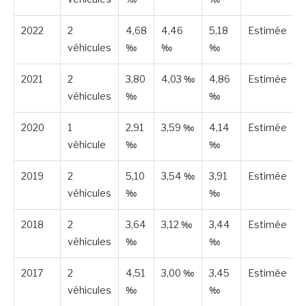
2022
2
4,68
4,46
5,18
Estimée
véhicules
‰
‰
‰
2021
2
3,80
4,03 ‰
4,86
Estimée
véhicules
‰
‰
2020
1
2,91
3,59 ‰
4,14
Estimée
véhicule
‰
‰
2019
2
5,10
3,54 ‰
3,91
Estimée
véhicules
‰
‰
2018
2
3,64
3,12 ‰
3,44
Estimée
véhicules
‰
‰
2017
2
4,51
3,00 ‰
3,45
Estimée
véhicules
‰
‰