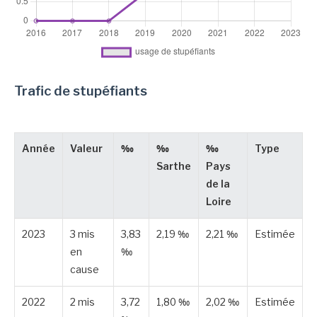
Trafic de stupéfiants
Année
Valeur
‰
‰
‰
Type
Sarthe
Pays
de la
Loire
2023
3 mis
3,83
2,19 ‰
2,21 ‰
Estimée
en
‰
cause
2022
2 mis
3,72
1,80 ‰
2,02 ‰
Estimée