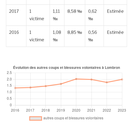
2017
1
1,11
8,58 ‰
0,62
Estimée
victime
‰
‰
2016
1
1,08
8,85 ‰
0,56
Estimée
victime
‰
‰