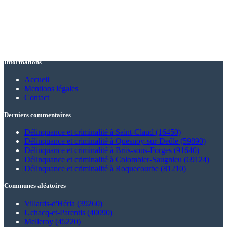
Informations
Accueil
Mentions légales
Contact
Derniers commentaires
Délinquance et criminalité à Saint-Claud (16450)
Délinquance et criminalité à Quesnoy-sur-Deûle (59890)
Délinquance et criminalité à Briis-sous-Forges (91640)
Délinquance et criminalité à Colombier-Saugnieu (69124)
Délinquance et criminalité à Roquecourbe (81210)
Communes aléatoires
Villards-d'Héria (39260)
Uchacq-et-Parentis (40090)
Melleroy (45220)