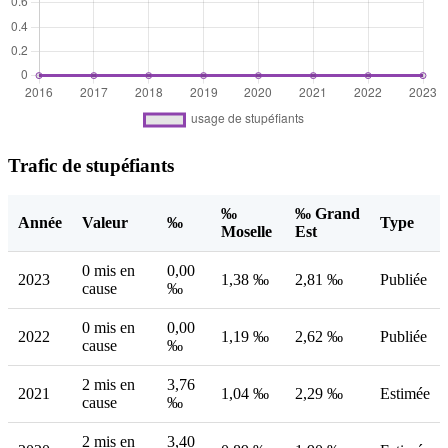
Trafic de stupéfiants
‰
‰ Grand
Année
Valeur
‰
Type
Moselle
Est
0 mis en
0,00
2023
1,38 ‰
2,81 ‰
Publiée
cause
‰
0 mis en
0,00
2022
1,19 ‰
2,62 ‰
Publiée
cause
‰
2 mis en
3,76
2021
1,04 ‰
2,29 ‰
Estimée
cause
‰
2 mis en
3,40