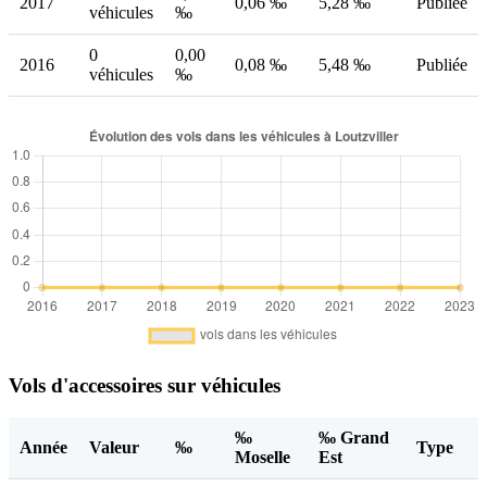
2017
0,06 ‰
5,28 ‰
Publiée
véhicules
‰
0
0,00
2016
0,08 ‰
5,48 ‰
Publiée
véhicules
‰
Vols d'accessoires sur véhicules
‰
‰ Grand
Année
Valeur
‰
Type
Moselle
Est