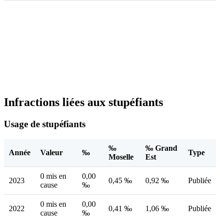
Infractions liées aux stupéfiants
Usage de stupéfiants
‰
‰ Grand
Année
Valeur
‰
Type
Moselle
Est
0 mis en
0,00
2023
0,45 ‰
0,92 ‰
Publiée
cause
‰
0 mis en
0,00
2022
0,41 ‰
1,06 ‰
Publiée
cause
‰