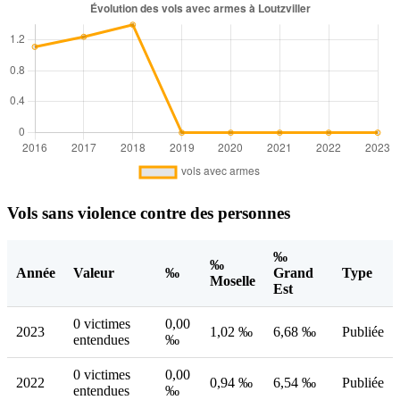
Vols sans violence contre des personnes
‰
‰
Année
Valeur
‰
Grand
Type
Moselle
Est
0 victimes
0,00
2023
1,02 ‰
6,68 ‰
Publiée
entendues
‰
0 victimes
0,00
2022
0,94 ‰
6,54 ‰
Publiée
entendues
‰