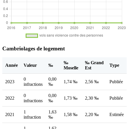
Cambriolages de logement
‰
‰ Grand
Année
Valeur
‰
Type
Moselle
Est
0
0,00
2023
1,74 ‰
2,56 ‰
Publiée
infractions
‰
0
0,00
2022
1,73 ‰
2,30 ‰
Publiée
infractions
‰
1
1,63
2021
1,58 ‰
2,20 ‰
Estimée
infraction
‰
1
1,62