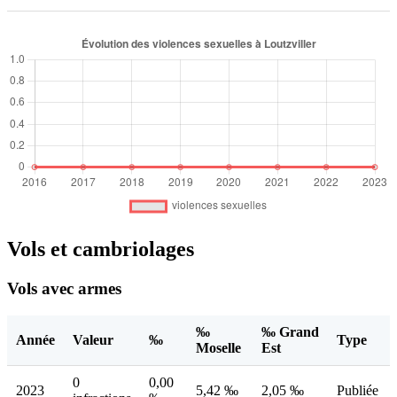
Vols et cambriolages
Vols avec armes
‰
‰ Grand
Année
Valeur
‰
Type
Moselle
Est
0
0,00
2023
5,42 ‰
2,05 ‰
Publiée