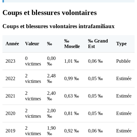
Coups et blessures volontaires
Coups et blessures volontaires intrafamiliaux
‰
‰ Grand
Année
Valeur
‰
Type
Moselle
Est
0
0,00
2023
1,01 ‰
0,06 ‰
Publiée
victimes
‰
2
2,48
2022
0,99 ‰
0,05 ‰
Estimée
victimes
‰
2
2,40
2021
0,63 ‰
0,05 ‰
Estimée
victimes
‰
2
2,00
2020
0,81 ‰
0,05 ‰
Estimée
victimes
‰
2
1,90
2019
0,92 ‰
0,06 ‰
Estimée
victimes
‰