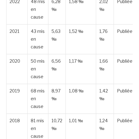
2022
48 mis
6,28
1,58 ‰
2,02
Publiée
en
‰
‰
cause
2021
43 mis
5,63
1,52 ‰
1,76
Publiée
en
‰
‰
cause
2020
50 mis
6,56
1,17 ‰
1,66
Publiée
en
‰
‰
cause
2019
68 mis
8,97
1,08 ‰
1,42
Publiée
en
‰
‰
cause
2018
81 mis
10,72
1,01 ‰
1,24
Publiée
en
‰
‰
cause