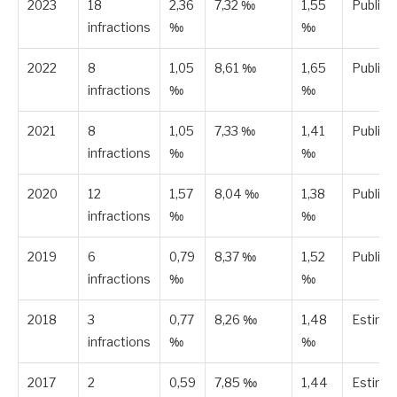
2023
18
2,36
7,32 ‰
1,55
Publiée
infractions
‰
‰
2022
8
1,05
8,61 ‰
1,65
Publiée
infractions
‰
‰
2021
8
1,05
7,33 ‰
1,41
Publiée
infractions
‰
‰
2020
12
1,57
8,04 ‰
1,38
Publiée
infractions
‰
‰
2019
6
0,79
8,37 ‰
1,52
Publiée
infractions
‰
‰
2018
3
0,77
8,26 ‰
1,48
Estimé
infractions
‰
‰
2017
2
0,59
7,85 ‰
1,44
Estimé