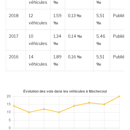
véhicules
‰
‰
2018
12
1,59
0,13 ‰
5,51
Publiée
véhicules
‰
‰
2017
10
1,34
0,14 ‰
5,46
Publiée
véhicules
‰
‰
2016
14
1,89
0,16 ‰
5,51
Publiée
véhicules
‰
‰