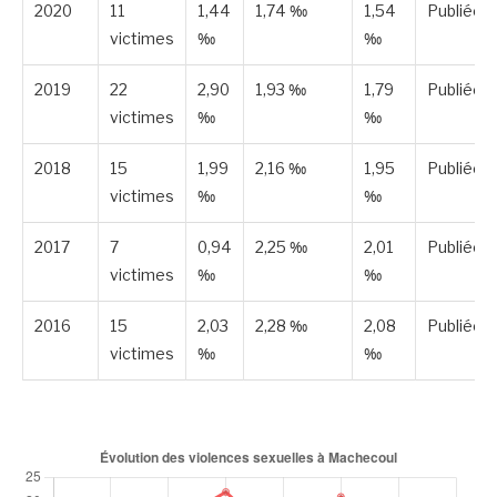
2020
11
1,44
1,74 ‰
1,54
Publiée
victimes
‰
‰
2019
22
2,90
1,93 ‰
1,79
Publiée
victimes
‰
‰
2018
15
1,99
2,16 ‰
1,95
Publiée
victimes
‰
‰
2017
7
0,94
2,25 ‰
2,01
Publiée
victimes
‰
‰
2016
15
2,03
2,28 ‰
2,08
Publiée
victimes
‰
‰