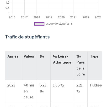
Trafic de stupéfiants
Année
Valeur
‰
‰ Loire-
‰
Type
Atlantique
Pays
de la
Loire
2023
40 mis
5,23
1,65 ‰
2,21
Publiée
en
‰
‰
cause