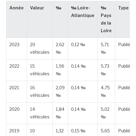
Année
Valeur
‰
‰ Loire-
‰
Type
Atlantique
Pays
de la
Loire
2023
20
2,62
0,12 ‰
5,71
Publiée
véhicules
‰
‰
2022
15
1,96
0,14 ‰
5,73
Publiée
véhicules
‰
‰
2021
16
2,09
0,14 ‰
4,75
Publiée
véhicules
‰
‰
2020
14
1,84
0,14 ‰
5,02
Publiée
véhicules
‰
‰
2019
10
1,32
0,15 ‰
5,65
Publiée