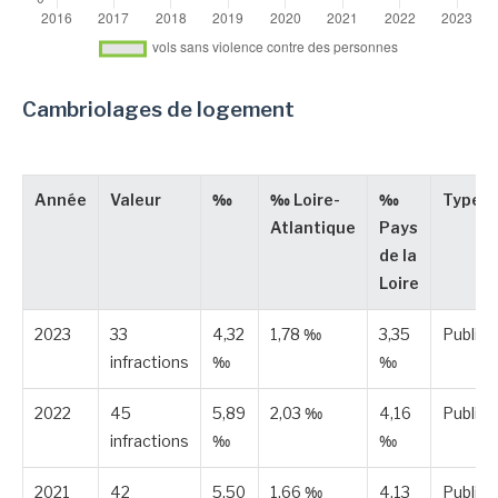
Cambriolages de logement
Année
Valeur
‰
‰ Loire-
‰
Type
Atlantique
Pays
de la
Loire
2023
33
4,32
1,78 ‰
3,35
Publiée
infractions
‰
‰
2022
45
5,89
2,03 ‰
4,16
Publiée
infractions
‰
‰
2021
42
5,50
1,66 ‰
4,13
Publiée