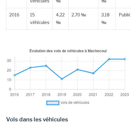
véhicules
‰
‰
2016
15
4,22
2,70 ‰
3,18
Publiée
véhicules
‰
‰
Vols dans les véhicules