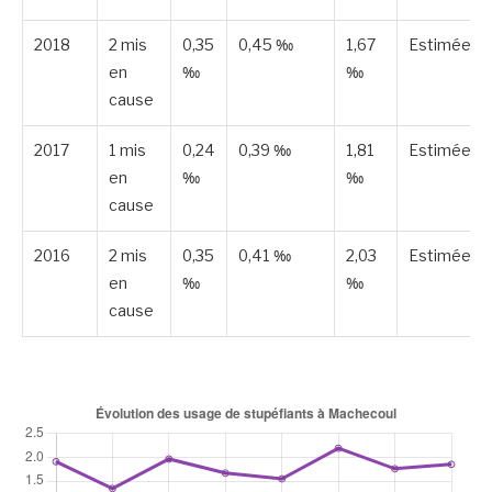
2018
2 mis
0,35
0,45 ‰
1,67
Estimée
en
‰
‰
cause
2017
1 mis
0,24
0,39 ‰
1,81
Estimée
en
‰
‰
cause
2016
2 mis
0,35
0,41 ‰
2,03
Estimée
en
‰
‰
cause