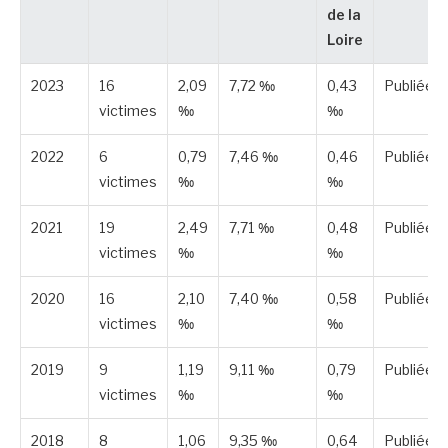
de la
Loire
2023
16
2,09
7,72 ‰
0,43
Publiée
victimes
‰
‰
2022
6
0,79
7,46 ‰
0,46
Publiée
victimes
‰
‰
2021
19
2,49
7,71 ‰
0,48
Publiée
victimes
‰
‰
2020
16
2,10
7,40 ‰
0,58
Publiée
victimes
‰
‰
2019
9
1,19
9,11 ‰
0,79
Publiée
victimes
‰
‰
2018
8
1,06
9,35 ‰
0,64
Publiée