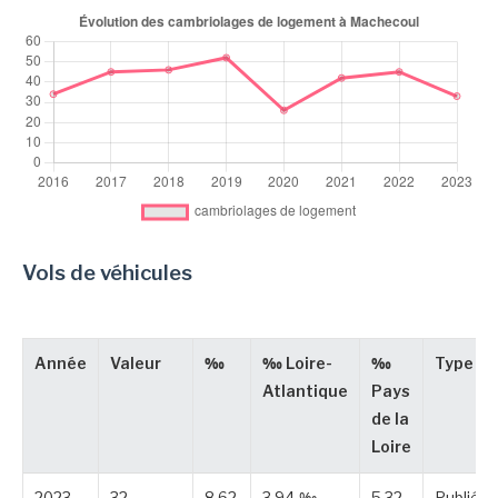
Vols de véhicules
Année
Valeur
‰
‰ Loire-
‰
Type
Atlantique
Pays
de la
Loire
2023
32
8,62
3,94 ‰
5,32
Publiée