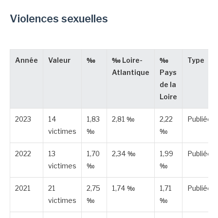
Violences sexuelles
Année
Valeur
‰
‰ Loire-
‰
Type
Atlantique
Pays
de la
Loire
2023
14
1,83
2,81 ‰
2,22
Publiée
victimes
‰
‰
2022
13
1,70
2,34 ‰
1,99
Publiée
victimes
‰
‰
2021
21
2,75
1,74 ‰
1,71
Publiée
victimes
‰
‰