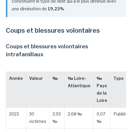
constituent le type de délit qui a le plus diminué avec
une diminution de
19,23%
.
Coups et blessures volontaires
Coups et blessures volontaires
intrafamiliaux
Année
Valeur
‰
‰ Loire-
‰
Type
Atlantique
Pays
de la
Loire
2023
30
3,93
2,68 ‰
0,07
Publiée
victimes
‰
‰