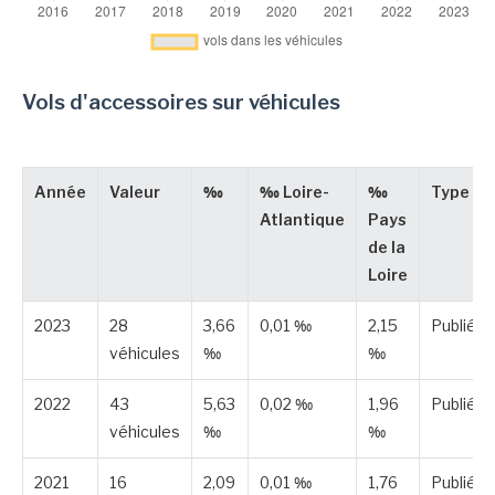
Vols d'accessoires sur véhicules
Année
Valeur
‰
‰ Loire-
‰
Type
Atlantique
Pays
de la
Loire
2023
28
3,66
0,01 ‰
2,15
Publiée
véhicules
‰
‰
2022
43
5,63
0,02 ‰
1,96
Publiée
véhicules
‰
‰
2021
16
2,09
0,01 ‰
1,76
Publiée