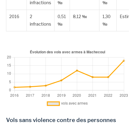
infractions
‰
‰
2016
2
0,51
8,12 ‰
1,30
Estimé
infractions
‰
‰
Vols sans violence contre des personnes