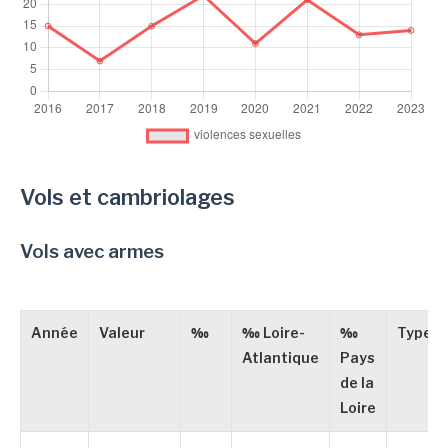
Vols et cambriolages
Vols avec armes
Année
Valeur
‰
‰ Loire-
‰
Type
Atlantique
Pays
de la
Loire