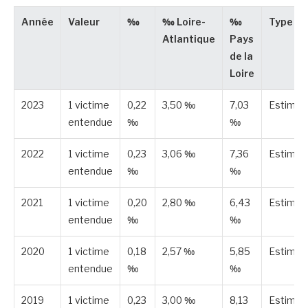
Année
Valeur
‰
‰ Loire-
‰
Type
Atlantique
Pays
de la
Loire
2023
1 victime
0,22
3,50 ‰
7,03
Estimée
entendue
‰
‰
2022
1 victime
0,23
3,06 ‰
7,36
Estimée
entendue
‰
‰
2021
1 victime
0,20
2,80 ‰
6,43
Estimée
entendue
‰
‰
2020
1 victime
0,18
2,57 ‰
5,85
Estimée
entendue
‰
‰
2019
1 victime
0,23
3,00 ‰
8,13
Estimée