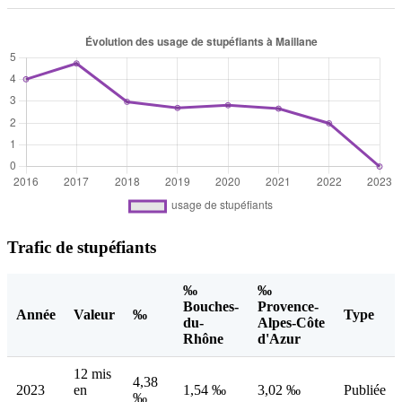
Trafic de stupéfiants
‰
‰
Bouches-
Provence-
Année
Valeur
‰
Type
du-
Alpes-Côte
Rhône
d'Azur
12 mis
4,38
2023
en
1,54 ‰
3,02 ‰
Publiée
‰