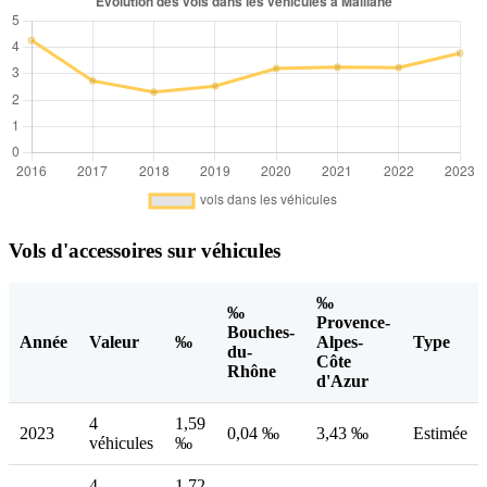
Vols d'accessoires sur véhicules
‰
‰
Provence-
Bouches-
Année
Valeur
‰
Alpes-
Type
du-
Côte
Rhône
d'Azur
4
1,59
2023
0,04 ‰
3,43 ‰
Estimée
véhicules
‰
4
1,72