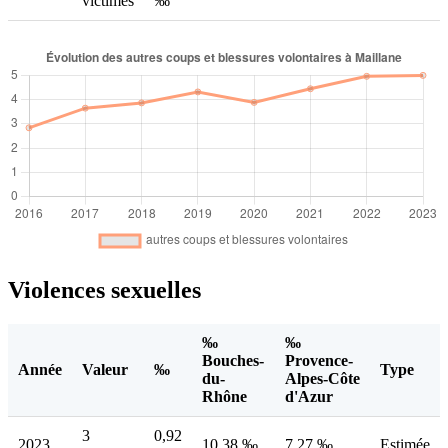
victimes
‰
Violences sexuelles
‰
‰
Bouches-
Provence-
Année
Valeur
‰
Type
du-
Alpes-Côte
Rhône
d'Azur
3
0,92
2023
10,38 ‰
7,27 ‰
Estimée