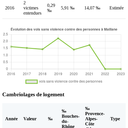
2
0,29
2016
victimes
5,91 ‰
14,07 ‰
Estimée
‰
entendues
Cambriolages de logement
‰
‰
Provence-
Bouches-
Année
Valeur
‰
Alpes-
Type
du-
Côte
Rhône