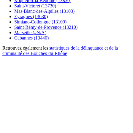
Roquefort-la-Bédoule (13830)
Saint-Victoret (13730)
Mas-Blanc-des-Alpilles (13103)
Eyragues (13630)
Simiane-Collongue (13109)
Saint-Rémy-de-Provence (13210)
Marseille (#N/A)
Cabannes (13440)
Retrouvez également les
statistiques de la délinquance et de la
criminalité des Bouches-du-Rhône