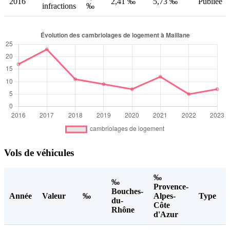
2016
2,41 ‰
5,73 ‰
Publiée
infractions
‰
Vols de véhicules
‰
‰
Provence-
Bouches-
Année
Valeur
‰
Alpes-
Type
du-
Côte
Rhône
d'Azur