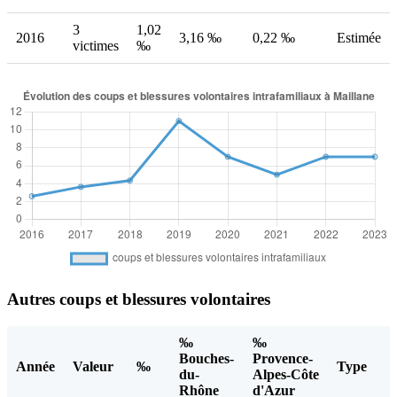
3
1,02
2016
3,16 ‰
0,22 ‰
Estimée
victimes
‰
Autres coups et blessures volontaires
‰
‰
Bouches-
Provence-
Année
Valeur
‰
Type
du-
Alpes-Côte
Rhône
d'Azur