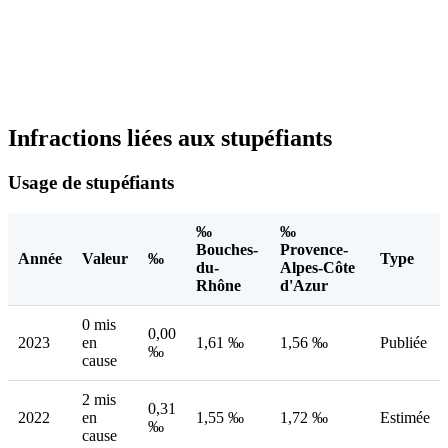
Infractions liées aux stupéfiants
Usage de stupéfiants
‰
‰
Bouches-
Provence-
Année
Valeur
‰
Type
du-
Alpes-Côte
Rhône
d'Azur
0 mis
0,00
2023
en
1,61 ‰
1,56 ‰
Publiée
‰
cause
2 mis
0,31
2022
en
1,55 ‰
1,72 ‰
Estimée
‰
cause