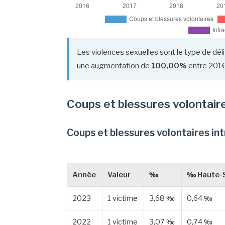
Les violences sexuelles sont le type de déli
une augmentation de
100,00%
entre 2016
Coups et blessures volontair
Coups et blessures volontaires in
Année
Valeur
‰
‰ Haute-
2023
1 victime
3,68 ‰
0,64 ‰
2022
1 victime
3,07 ‰
0,74 ‰