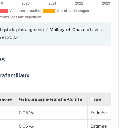
t qui a le plus augmenté à
Mailley-et-Chazelot
avec
 et 2023.
es
trafamiliaux
Saône
‰ Bourgogne-Franche-Comté
Type
0,06 ‰
Estimée
0,05 ‰
Estimée