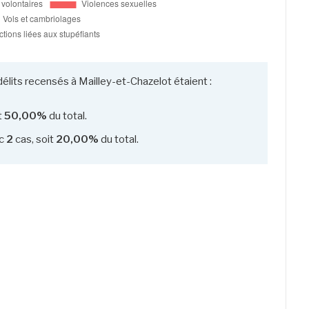
élits recensés à Mailley-et-Chazelot étaient :
t
50,00%
du total.
c
2
cas, soit
20,00%
du total.