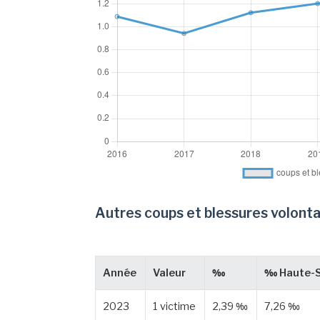
Autres coups et blessures volonta
Année
Valeur
‰
‰ Haute-
2023
1 victime
2,39 ‰
7,26 ‰