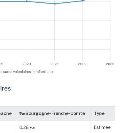
ires
Saône
‰ Bourgogne-Franche-Comté
Type
0,28 ‰
Estimée