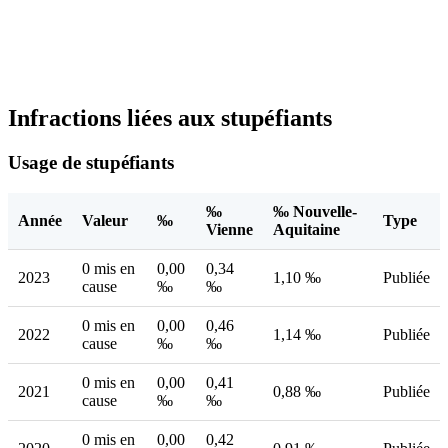
Infractions liées aux stupéfiants
Usage de stupéfiants
‰
‰ Nouvelle-
Année
Valeur
‰
Type
Vienne
Aquitaine
0 mis en
0,00
0,34
2023
1,10 ‰
Publiée
cause
‰
‰
0 mis en
0,00
0,46
2022
1,14 ‰
Publiée
cause
‰
‰
0 mis en
0,00
0,41
2021
0,88 ‰
Publiée
cause
‰
‰
0 mis en
0,00
0,42