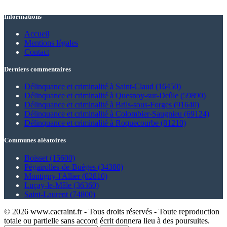
Informations
Accueil
Mentions légales
Contact
Derniers commentaires
Délinquance et criminalité à Saint-Claud (16450)
Délinquance et criminalité à Quesnoy-sur-Deûle (59890)
Délinquance et criminalité à Briis-sous-Forges (91640)
Délinquance et criminalité à Colombier-Saugnieu (69124)
Délinquance et criminalité à Roquecourbe (81210)
Communes aléatoires
Boisset (15600)
Pégairolles-de-Buèges (34380)
Montigny-l'Allier (02810)
Luçay-le-Mâle (36360)
Saint-Laurent (74800)
© 2026 www.cacraint.fr - Tous droits réservés - Toute reproduction
totale ou partielle sans accord écrit donnera lieu à des poursuites.