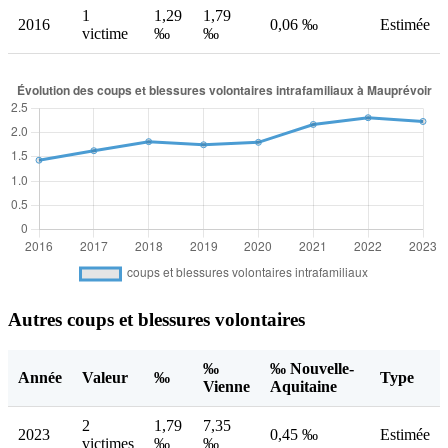
1
1,29
1,79
2016
0,06 ‰
Estimée
victime
‰
‰
Autres coups et blessures volontaires
‰
‰ Nouvelle-
Année
Valeur
‰
Type
Vienne
Aquitaine
2
1,79
7,35
2023
0,45 ‰
Estimée
victimes
‰
‰