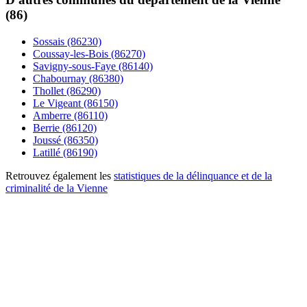
(86)
Sossais (86230)
Coussay-les-Bois (86270)
Savigny-sous-Faye (86140)
Chabournay (86380)
Thollet (86290)
Le Vigeant (86150)
Amberre (86110)
Berrie (86120)
Joussé (86350)
Latillé (86190)
Retrouvez également les
statistiques de la délinquance et de la
criminalité de la Vienne