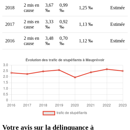
2 mis en
3,67
0,99
2018
1,25 ‰
Estimée
cause
‰
‰
2 mis en
3,33
0,92
2017
1,13 ‰
Estimée
cause
‰
‰
2 mis en
3,48
0,70
2016
1,12 ‰
Estimée
cause
‰
‰
Votre avis sur la délinquance à