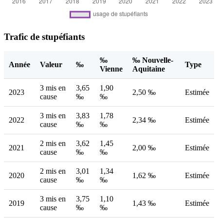
Trafic de stupéfiants
‰
‰ Nouvelle-
Année
Valeur
‰
Type
Vienne
Aquitaine
3 mis en
3,65
1,90
2023
2,50 ‰
Estimée
cause
‰
‰
3 mis en
3,83
1,78
2022
2,34 ‰
Estimée
cause
‰
‰
2 mis en
3,62
1,45
2021
2,00 ‰
Estimée
cause
‰
‰
2 mis en
3,01
1,34
2020
1,62 ‰
Estimée
cause
‰
‰
3 mis en
3,75
1,10
2019
1,43 ‰
Estimée
cause
‰
‰