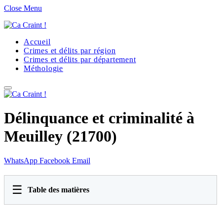
Close Menu
Accueil
Crimes et délits par région
Crimes et délits par département
Méthologie
Délinquance et criminalité à
Meuilley (21700)
WhatsApp
Facebook
Email
☰
Table des matières