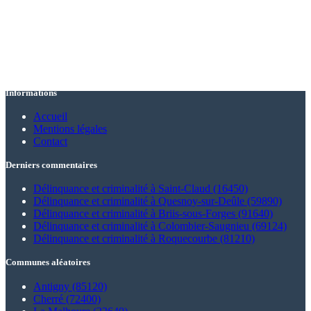
Informations
Accueil
Mentions légales
Contact
Derniers commentaires
Délinquance et criminalité à Saint-Claud (16450)
Délinquance et criminalité à Quesnoy-sur-Deûle (59890)
Délinquance et criminalité à Briis-sous-Forges (91640)
Délinquance et criminalité à Colombier-Saugnieu (69124)
Délinquance et criminalité à Roquecourbe (81210)
Communes aléatoires
Antigny (85120)
Cherré (72400)