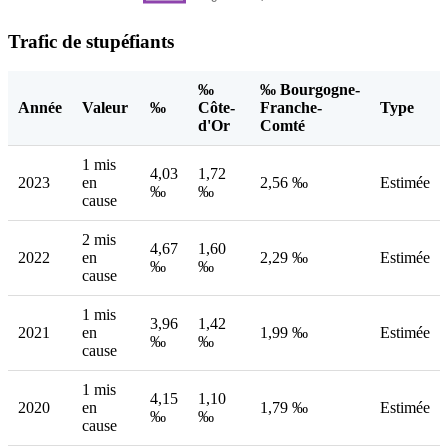
Trafic de stupéfiants
‰
‰ Bourgogne-
Année
Valeur
‰
Côte-
Franche-
Type
d'Or
Comté
1 mis
4,03
1,72
2023
en
2,56 ‰
Estimée
‰
‰
cause
2 mis
4,67
1,60
2022
en
2,29 ‰
Estimée
‰
‰
cause
1 mis
3,96
1,42
2021
en
1,99 ‰
Estimée
‰
‰
cause
1 mis
4,15
1,10
2020
en
1,79 ‰
Estimée
‰
‰
cause