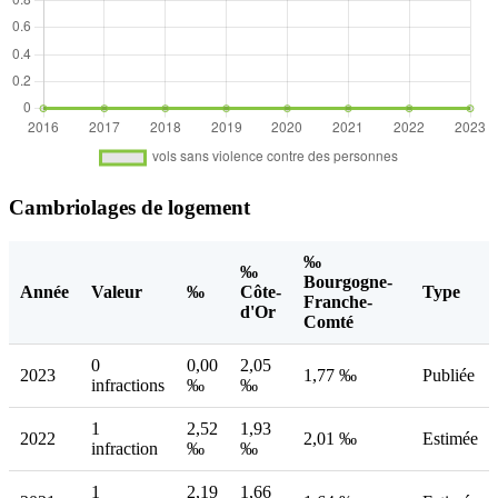
Cambriolages de logement
‰
‰
Bourgogne-
Année
Valeur
‰
Côte-
Type
Franche-
d'Or
Comté
0
0,00
2,05
2023
1,77 ‰
Publiée
infractions
‰
‰
1
2,52
1,93
2022
2,01 ‰
Estimée
infraction
‰
‰
1
2,19
1,66