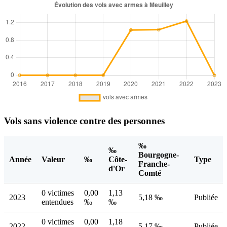
Vols sans violence contre des personnes
‰
‰
Bourgogne-
Année
Valeur
‰
Côte-
Type
Franche-
d'Or
Comté
0 victimes
0,00
1,13
2023
5,18 ‰
Publiée
entendues
‰
‰
0 victimes
0,00
1,18
2022
5,17 ‰
Publiée