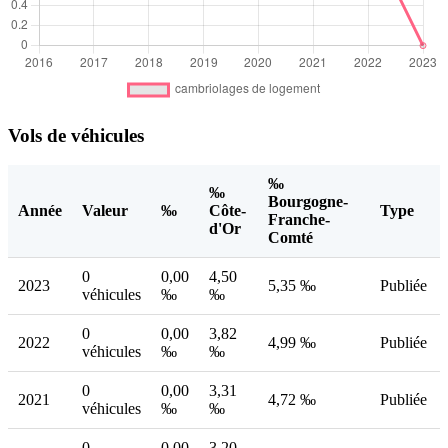
Vols de véhicules
‰
‰
Bourgogne-
Année
Valeur
‰
Côte-
Type
Franche-
d'Or
Comté
0
0,00
4,50
2023
5,35 ‰
Publiée
véhicules
‰
‰
0
0,00
3,82
2022
4,99 ‰
Publiée
véhicules
‰
‰
0
0,00
3,31
2021
4,72 ‰
Publiée
véhicules
‰
‰
0
0,00
3,20