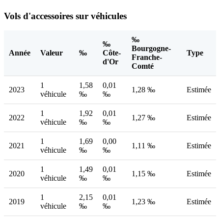
Vols d'accessoires sur véhicules
‰
‰
Bourgogne-
Année
Valeur
‰
Côte-
Type
Franche-
d'Or
Comté
1
1,58
0,01
2023
1,28 ‰
Estimée
véhicule
‰
‰
1
1,92
0,01
2022
1,27 ‰
Estimée
véhicule
‰
‰
1
1,69
0,00
2021
1,11 ‰
Estimée
véhicule
‰
‰
1
1,49
0,01
2020
1,15 ‰
Estimée
véhicule
‰
‰
1
2,15
0,01
2019
1,23 ‰
Estimée
véhicule
‰
‰