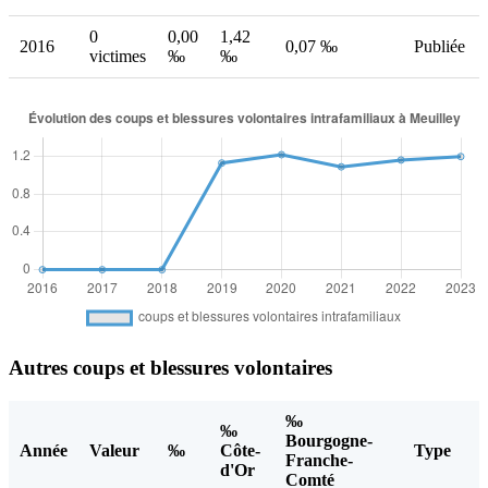
0
0,00
1,42
2016
0,07 ‰
Publiée
victimes
‰
‰
Autres coups et blessures volontaires
‰
‰
Bourgogne-
Année
Valeur
‰
Côte-
Type
Franche-
d'Or
Comté