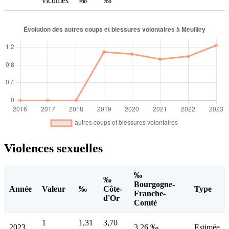
victimes
‰
‰
Violences sexuelles
‰
‰
Bourgogne-
Année
Valeur
‰
Côte-
Type
Franche-
d'Or
Comté
1
1,31
3,70
2023
3,26 ‰
Estimée