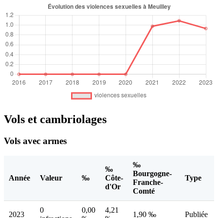
Vols et cambriolages
Vols avec armes
‰
‰
Bourgogne-
Année
Valeur
‰
Côte-
Type
Franche-
d'Or
Comté
0
0,00
4,21
2023
1,90 ‰
Publiée