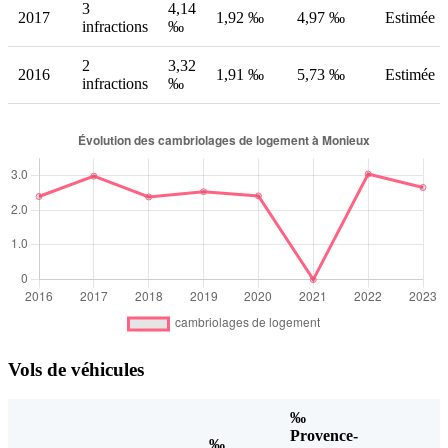
3
4,14
2017
1,92 ‰
4,97 ‰
Estimée
infractions
‰
2
3,32
2016
1,91 ‰
5,73 ‰
Estimée
infractions
‰
Vols de véhicules
‰
Provence-
‰