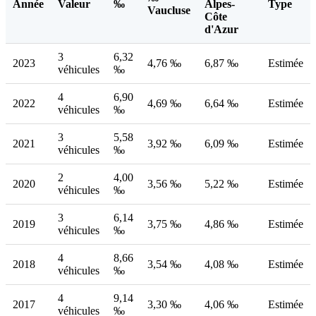
Année
Valeur
‰
Alpes-
Type
Vaucluse
Côte
d'Azur
3
6,32
2023
4,76 ‰
6,87 ‰
Estimée
véhicules
‰
4
6,90
2022
4,69 ‰
6,64 ‰
Estimée
véhicules
‰
3
5,58
2021
3,92 ‰
6,09 ‰
Estimée
véhicules
‰
2
4,00
2020
3,56 ‰
5,22 ‰
Estimée
véhicules
‰
3
6,14
2019
3,75 ‰
4,86 ‰
Estimée
véhicules
‰
4
8,66
2018
3,54 ‰
4,08 ‰
Estimée
véhicules
‰
4
9,14
2017
3,30 ‰
4,06 ‰
Estimée
véhicules
‰