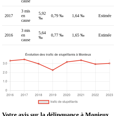
cause
3 mis
5,92
2017
en
0,79 ‰
1,64 ‰
Estimée
‰
cause
3 mis
5,64
2016
en
0,77 ‰
1,65 ‰
Estimée
‰
cause
Votre avis sur la délinquance à Monieux