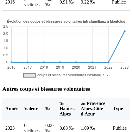
2016
0,91 ‰
0,22 ‰
Publiée
victimes
‰
Autres coups et blessures volontaires
‰
‰ Provence-
Année
Valeur
‰
Hautes-
Alpes-Côte
Type
Alpes
d'Azur
0
0,00
2023
8,88 ‰
1,09 ‰
Publiée
victimes
‰