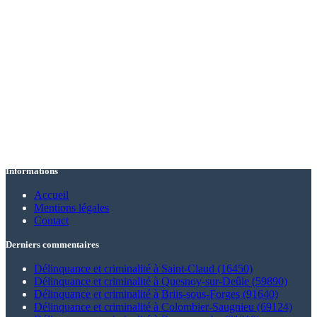
Informations
Accueil
Mentions légales
Contact
Derniers commentaires
Délinquance et criminalité à Saint-Claud (16450)
Délinquance et criminalité à Quesnoy-sur-Deûle (59890)
Délinquance et criminalité à Briis-sous-Forges (91640)
Délinquance et criminalité à Colombier-Saugnieu (69124)