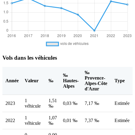
Vols dans les véhicules
‰
‰
Provence-
Année
Valeur
‰
Hautes-
Type
Alpes-Côte
Alpes
d'Azur
1
1,51
2023
0,03 ‰
7,17 ‰
Estimée
véhicule
‰
1
1,07
2022
0,01 ‰
7,37 ‰
Estimée
véhicule
‰
0
0,00