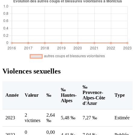
Violences sexuelles
‰
‰
Provence-
Année
Valeur
‰
Hautes-
Type
Alpes-Côte
Alpes
d'Azur
2
2,64
2023
5,48 ‰
7,27 ‰
Estimée
victimes
‰
0
0,00
2022
4,41 ‰
7,04 ‰
Publiée