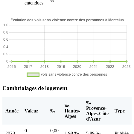
‰
entendues
Cambriolages de logement
‰
‰
Provence-
Année
Valeur
‰
Hautes-
Type
Alpes-Côte
Alpes
d'Azur
0
0,00
2023
1,98 ‰
5,89 ‰
Publiée