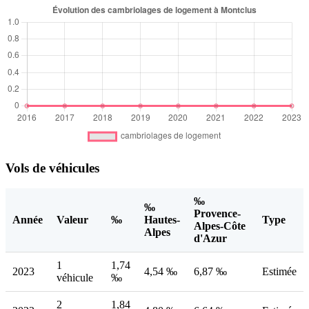
Vols de véhicules
‰
‰
Provence-
Année
Valeur
‰
Hautes-
Type
Alpes-Côte
Alpes
d'Azur
1
1,74
2023
4,54 ‰
6,87 ‰
Estimée
véhicule
‰
2
1,84