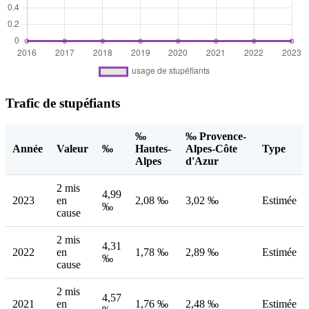
Trafic de stupéfiants
‰
‰ Provence-
Année
Valeur
‰
Hautes-
Alpes-Côte
Type
Alpes
d'Azur
2 mis
4,99
2023
en
2,08 ‰
3,02 ‰
Estimée
‰
cause
2 mis
4,31
2022
en
1,78 ‰
2,89 ‰
Estimée
‰
cause
2 mis
4,57
2021
en
1,76 ‰
2,48 ‰
Estimée