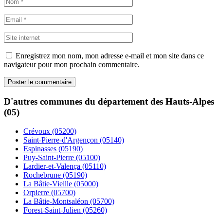
Enregistrez mon nom, mon adresse e-mail et mon site dans ce
navigateur pour mon prochain commentaire.
D'autres communes du département des Hauts-Alpes
(05)
Crévoux (05200)
Saint-Pierre-d'Argençon (05140)
Espinasses (05190)
Puy-Saint-Pierre (05100)
Lardier-et-Valença (05110)
Rochebrune (05190)
La Bâtie-Vieille (05000)
Orpierre (05700)
La Bâtie-Montsaléon (05700)
Forest-Saint-Julien (05260)