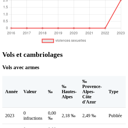
Vols et cambriolages
Vols avec armes
‰
‰
Provence-
Année
Valeur
‰
Hautes-
Alpes-
Type
Alpes
Côte
d'Azur
0
0,00
2023
2,18 ‰
2,49 ‰
Publiée
infractions
‰