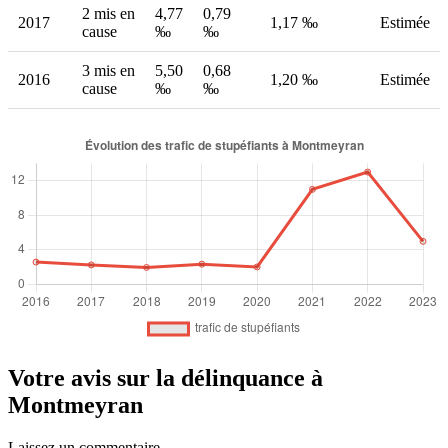
2 mis en
4,77
0,79
2017
1,17 ‰
Estimée
cause
‰
‰
3 mis en
5,50
0,68
2016
1,20 ‰
Estimée
cause
‰
‰
Votre avis sur la délinquance à
Montmeyran
Laissez un commentaire