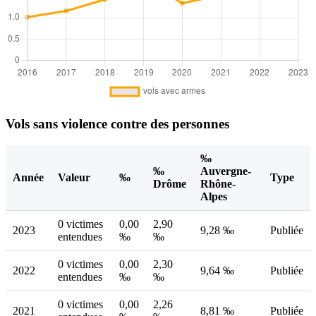
Vols sans violence contre des personnes
‰
‰
Auvergne-
Année
Valeur
‰
Type
Drôme
Rhône-
Alpes
0 victimes
0,00
2,90
2023
9,28 ‰
Publiée
entendues
‰
‰
0 victimes
0,00
2,30
2022
9,64 ‰
Publiée
entendues
‰
‰
0 victimes
0,00
2,26
2021
8,81 ‰
Publiée