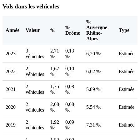
Vols dans les véhicules
‰
‰
Auvergne-
Année
Valeur
‰
Type
Drôme
Rhône-
Alpes
3
2,71
0,13
2023
6,20 ‰
Estimée
véhicules
‰
‰
2
1,67
0,10
2022
6,62 ‰
Estimée
véhicules
‰
‰
2
1,75
0,08
2021
5,89 ‰
Estimée
véhicules
‰
‰
2
2,08
0,08
2020
5,54 ‰
Estimée
véhicules
‰
‰
2
1,92
0,09
2019
7,31 ‰
Estimée
véhicules
‰
‰
1
1,82
0,09