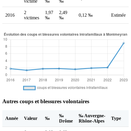
victime
‰
‰
2
1,97
2,49
2016
0,12 ‰
Estimée
victimes
‰
‰
Autres coups et blessures volontaires
‰
‰ Auvergne-
Année
Valeur
‰
Type
Drôme
Rhône-Alpes