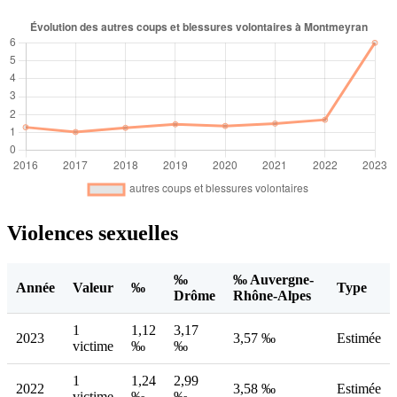
Violences sexuelles
‰
‰ Auvergne-
Année
Valeur
‰
Type
Drôme
Rhône-Alpes
1
1,12
3,17
2023
3,57 ‰
Estimée
victime
‰
‰
1
1,24
2,99
2022
3,58 ‰
Estimée
victime
‰
‰