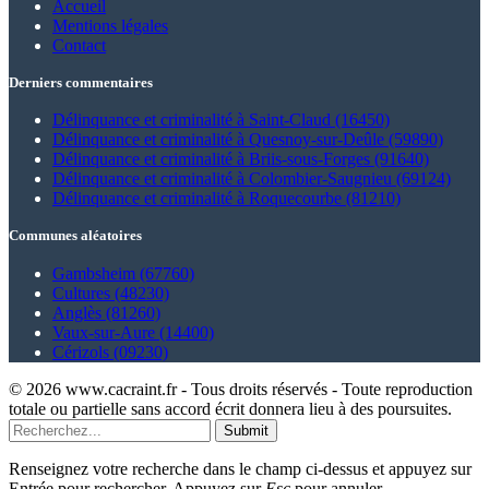
Accueil
Mentions légales
Contact
Derniers commentaires
Délinquance et criminalité à Saint-Claud (16450)
Délinquance et criminalité à Quesnoy-sur-Deûle (59890)
Délinquance et criminalité à Briis-sous-Forges (91640)
Délinquance et criminalité à Colombier-Saugnieu (69124)
Délinquance et criminalité à Roquecourbe (81210)
Communes aléatoires
Gambsheim (67760)
Cultures (48230)
Anglès (81260)
Vaux-sur-Aure (14400)
Cérizols (09230)
© 2026 www.cacraint.fr - Tous droits réservés - Toute reproduction
totale ou partielle sans accord écrit donnera lieu à des poursuites.
Submit
Renseignez votre recherche dans le champ ci-dessus et appuyez sur
Entrée pour rechercher. Appuyez sur
Esc
pour annuler.