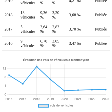
2019
4,21 ‰
Publiée
véhicules
‰
‰
13
9,36
3,20
2018
3,68 ‰
Publiée
véhicules
‰
‰
5
3,64
2,83
2017
3,70 ‰
Publiée
véhicules
‰
‰
9
6,70
3,05
2016
3,47 ‰
Publiée
véhicules
‰
‰