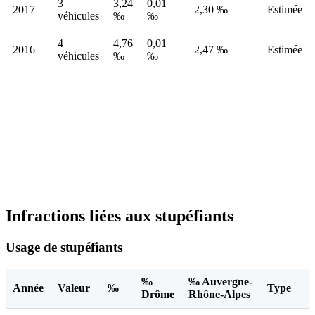
3
3,24
0,01
2017
2,30 ‰
Estimée
véhicules
‰
‰
4
4,76
0,01
2016
2,47 ‰
Estimée
véhicules
‰
‰
Infractions liées aux stupéfiants
Usage de stupéfiants
‰
‰ Auvergne-
Année
Valeur
‰
Type
Drôme
Rhône-Alpes