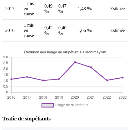
1 mis
0,49
0,47
2017
en
1,48 ‰
Estimée
‰
‰
cause
1 mis
0,42
0,40
2016
en
1,66 ‰
Estimée
‰
‰
cause
Trafic de stupéfiants