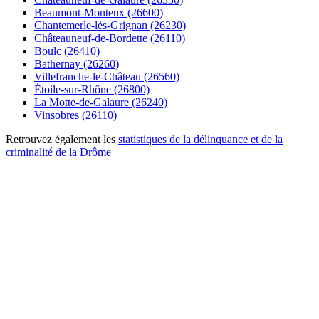
Beaumont-Monteux (26600)
Chantemerle-lès-Grignan (26230)
Châteauneuf-de-Bordette (26110)
Boulc (26410)
Bathernay (26260)
Villefranche-le-Château (26560)
Étoile-sur-Rhône (26800)
La Motte-de-Galaure (26240)
Vinsobres (26110)
Retrouvez également les
statistiques de la délinquance et de la
criminalité de la Drôme