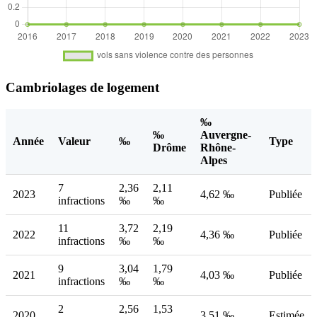
Cambriolages de logement
‰
‰
Auvergne-
Année
Valeur
‰
Type
Drôme
Rhône-
Alpes
7
2,36
2,11
2023
4,62 ‰
Publiée
infractions
‰
‰
11
3,72
2,19
2022
4,36 ‰
Publiée
infractions
‰
‰
9
3,04
1,79
2021
4,03 ‰
Publiée
infractions
‰
‰
2
2,56
1,53
2020
3,51 ‰
Estimée