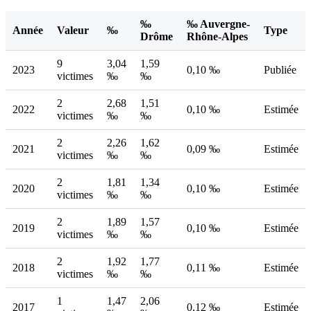
‰
‰ Auvergne-
Année
Valeur
‰
Type
Drôme
Rhône-Alpes
9
3,04
1,59
2023
0,10 ‰
Publiée
victimes
‰
‰
2
2,68
1,51
2022
0,10 ‰
Estimée
victimes
‰
‰
2
2,26
1,62
2021
0,09 ‰
Estimée
victimes
‰
‰
2
1,81
1,34
2020
0,10 ‰
Estimée
victimes
‰
‰
2
1,89
1,57
2019
0,10 ‰
Estimée
victimes
‰
‰
2
1,92
1,77
2018
0,11 ‰
Estimée
victimes
‰
‰
1
1,47
2,06
2017
0,12 ‰
Estimée