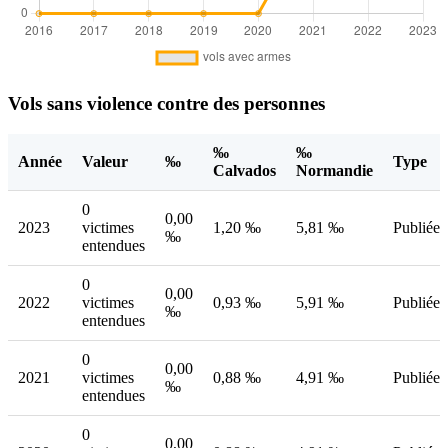
Vols sans violence contre des personnes
‰
‰
Année
Valeur
‰
Type
Calvados
Normandie
0
0,00
2023
victimes
1,20 ‰
5,81 ‰
Publiée
‰
entendues
0
0,00
2022
victimes
0,93 ‰
5,91 ‰
Publiée
‰
entendues
0
0,00
2021
victimes
0,88 ‰
4,91 ‰
Publiée
‰
entendues
0
0,00