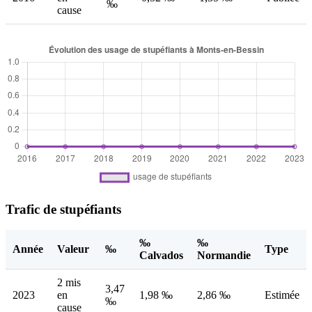
‰
cause
Trafic de stupéfiants
‰
‰
Année
Valeur
‰
Type
Calvados
Normandie
2 mis
3,47
2023
en
1,98 ‰
2,86 ‰
Estimée
‰
cause