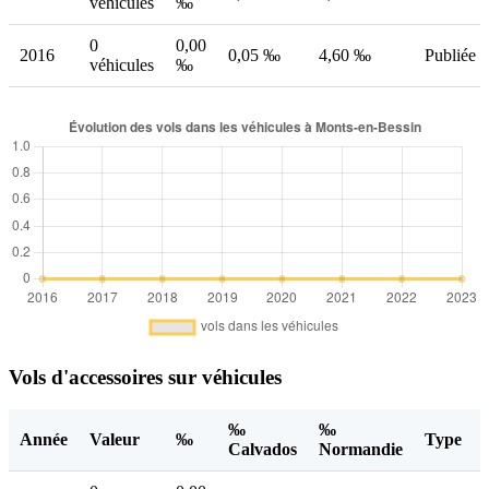
véhicules
‰
0
0,00
2016
0,05 ‰
4,60 ‰
Publiée
véhicules
‰
Vols d'accessoires sur véhicules
‰
‰
Année
Valeur
‰
Type
Calvados
Normandie