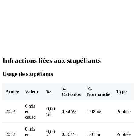
Infractions liées aux stupéfiants
Usage de stupéfiants
‰
‰
Année
Valeur
‰
Type
Calvados
Normandie
0 mis
0,00
2023
en
0,34 ‰
1,08 ‰
Publiée
‰
cause
0 mis
0,00
2022
en
0,36 ‰
1,07 ‰
Publiée