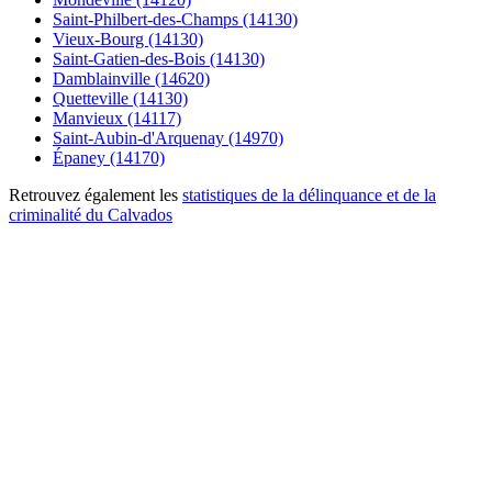
Saint-Philbert-des-Champs (14130)
Vieux-Bourg (14130)
Saint-Gatien-des-Bois (14130)
Damblainville (14620)
Quetteville (14130)
Manvieux (14117)
Saint-Aubin-d'Arquenay (14970)
Épaney (14170)
Retrouvez également les
statistiques de la délinquance et de la
criminalité du Calvados