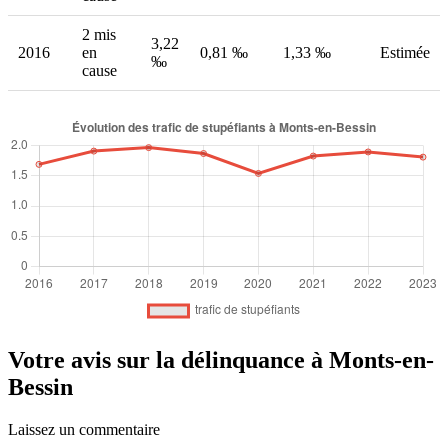
2 mis
3,22
2016
en
0,81 ‰
1,33 ‰
Estimée
‰
cause
Votre avis sur la délinquance à Monts-en-
Bessin
Laissez un commentaire