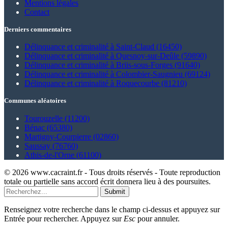
Mentions légales
Contact
Derniers commentaires
Délinquance et criminalité à Saint-Claud (16450)
Délinquance et criminalité à Quesnoy-sur-Deûle (59890)
Délinquance et criminalité à Briis-sous-Forges (91640)
Délinquance et criminalité à Colombier-Saugnieu (69124)
Délinquance et criminalité à Roquecourbe (81210)
Communes aléatoires
Tourouzelle (11200)
Bénac (65380)
Martigny-Courpierre (02860)
Saussay (76760)
Athis-de-l'Orne (61100)
© 2026 www.cacraint.fr - Tous droits réservés - Toute reproduction
totale ou partielle sans accord écrit donnera lieu à des poursuites.
Submit
Renseignez votre recherche dans le champ ci-dessus et appuyez sur
Entrée pour rechercher. Appuyez sur
Esc
pour annuler.