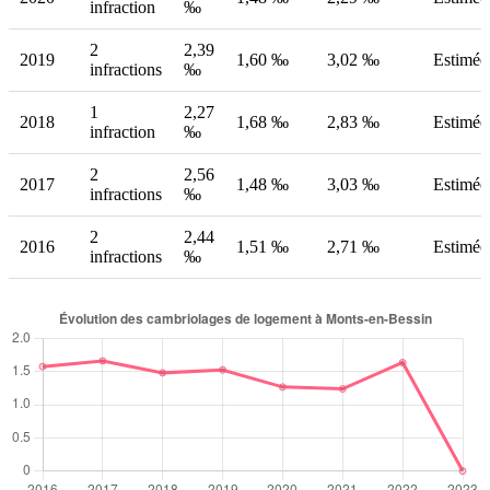
infraction
‰
2
2,39
2019
1,60 ‰
3,02 ‰
Estimée
infractions
‰
1
2,27
2018
1,68 ‰
2,83 ‰
Estimée
infraction
‰
2
2,56
2017
1,48 ‰
3,03 ‰
Estimée
infractions
‰
2
2,44
2016
1,51 ‰
2,71 ‰
Estimée
infractions
‰