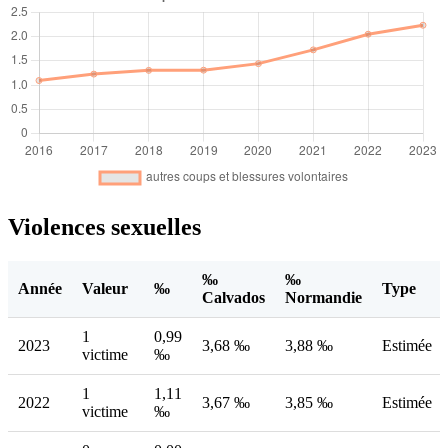
Violences sexuelles
‰
‰
Année
Valeur
‰
Type
Calvados
Normandie
1
0,99
2023
3,68 ‰
3,88 ‰
Estimée
victime
‰
1
1,11
2022
3,67 ‰
3,85 ‰
Estimée
victime
‰