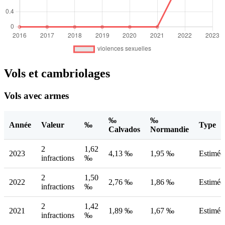
Vols et cambriolages
Vols avec armes
‰
‰
Année
Valeur
‰
Type
Calvados
Normandie
2
1,62
2023
4,13 ‰
1,95 ‰
Estimée
infractions
‰
2
1,50
2022
2,76 ‰
1,86 ‰
Estimée
infractions
‰
2
1,42
2021
1,89 ‰
1,67 ‰
Estimée
infractions
‰