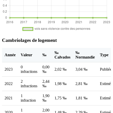
Cambriolages de logement
‰
‰
Année
Valeur
‰
Type
Calvados
Normandie
0
0,00
2023
2,02 ‰
3,04 ‰
Publiée
infractions
‰
2
2,44
2022
1,98 ‰
2,81 ‰
Estimée
infractions
‰
1
1,90
2021
1,75 ‰
1,81 ‰
Estimée
infraction
‰
1
2,00
2020
1,48 ‰
2,29 ‰
Estimée