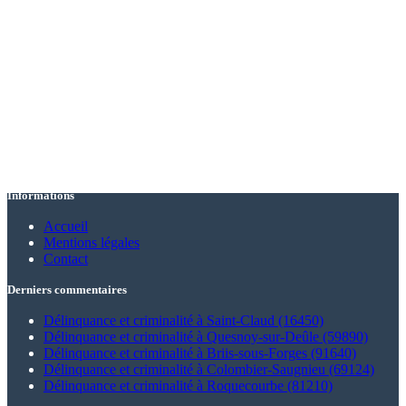
Informations
Accueil
Mentions légales
Contact
Derniers commentaires
Délinquance et criminalité à Saint-Claud (16450)
Délinquance et criminalité à Quesnoy-sur-Deûle (59890)
Délinquance et criminalité à Briis-sous-Forges (91640)
Délinquance et criminalité à Colombier-Saugnieu (69124)
Délinquance et criminalité à Roquecourbe (81210)