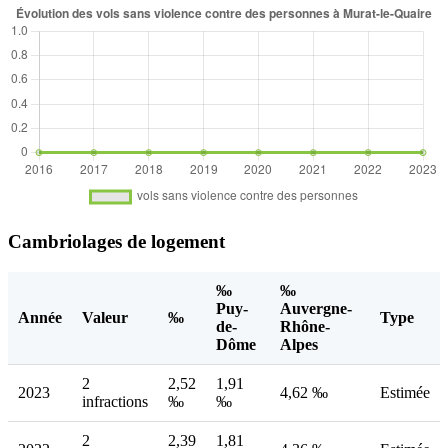
Cambriolages de logement
‰
‰
Puy-
Auvergne-
Année
Valeur
‰
Type
de-
Rhône-
Dôme
Alpes
2
2,52
1,91
2023
4,62 ‰
Estimée
infractions
‰
‰
2
2,39
1,81