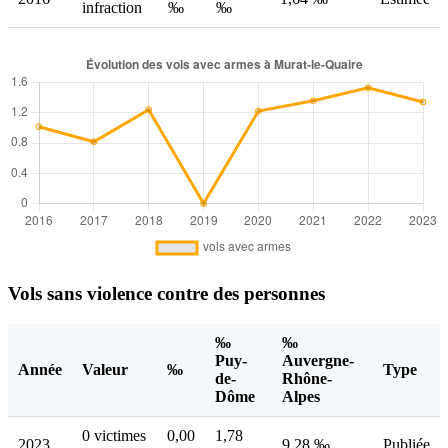
infraction
‰
‰
Vols sans violence contre des personnes
‰
‰
Puy-
Auvergne-
Année
Valeur
‰
Type
de-
Rhône-
Dôme
Alpes
0 victimes
0,00
1,78
2023
9,28 ‰
Publiée