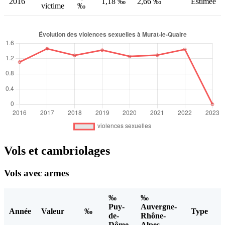
2016
1,18 ‰
2,66 ‰
Estimée
victime
‰
Vols et cambriolages
Vols avec armes
‰
‰
Puy-
Auvergne-
Année
Valeur
‰
Type
de-
Rhône-
Dôme
Alpes