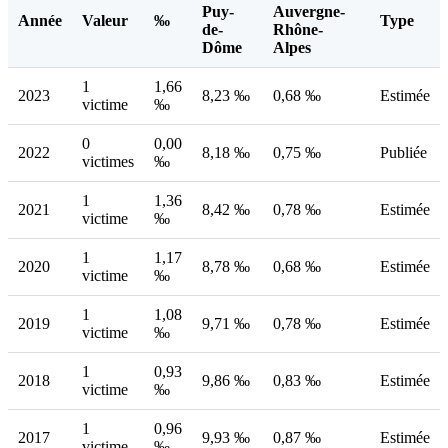
Puy-
Auvergne-
Année
Valeur
‰
Type
de-
Rhône-
Dôme
Alpes
1
1,66
2023
8,23 ‰
0,68 ‰
Estimée
victime
‰
0
0,00
2022
8,18 ‰
0,75 ‰
Publiée
victimes
‰
1
1,36
2021
8,42 ‰
0,78 ‰
Estimée
victime
‰
1
1,17
2020
8,78 ‰
0,68 ‰
Estimée
victime
‰
1
1,08
2019
9,71 ‰
0,78 ‰
Estimée
victime
‰
1
0,93
2018
9,86 ‰
0,83 ‰
Estimée
victime
‰
1
0,96
2017
9,93 ‰
0,87 ‰
Estimée
victime
‰