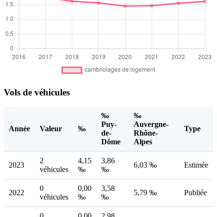
Vols de véhicules
‰
‰
Puy-
Auvergne-
Année
Valeur
‰
Type
de-
Rhône-
Dôme
Alpes
2
4,15
3,86
2023
6,03 ‰
Estimée
véhicules
‰
‰
0
0,00
3,58
2022
5,79 ‰
Publiée
véhicules
‰
‰
0
0,00
2,98