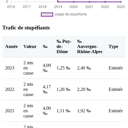
Trafic de stupéfiants
‰ Puy-
‰
Année
Valeur
‰
de-
Auvergne-
Type
Dôme
Rhône-Alpes
2 mis
4,09
2023
en
1,25 ‰
2,40 ‰
Estimée
‰
cause
2 mis
4,17
2022
en
1,26 ‰
2,20 ‰
Estimée
‰
cause
2 mis
4,00
2021
en
1,11 ‰
1,92 ‰
Estimée
‰
cause
2 mis