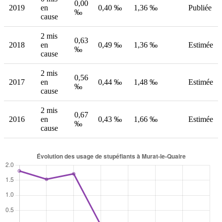
0,00
2019
en
0,40 ‰
1,36 ‰
Publiée
‰
cause
2 mis
0,63
2018
en
0,49 ‰
1,36 ‰
Estimée
‰
cause
2 mis
0,56
2017
en
0,44 ‰
1,48 ‰
Estimée
‰
cause
2 mis
0,67
2016
en
0,43 ‰
1,66 ‰
Estimée
‰
cause