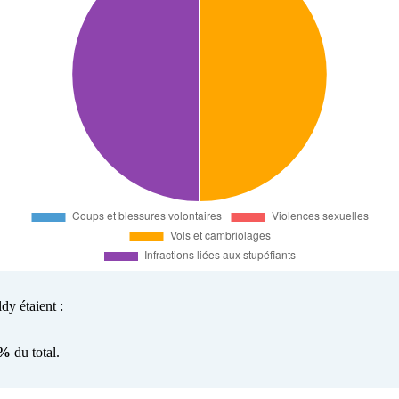
dy étaient :
0%
du total.