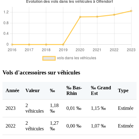
Vols d'accessoires sur véhicules
‰ Bas-
‰ Grand
Année
Valeur
‰
Type
Rhin
Est
2
1,18
2023
0,01 ‰
1,15 ‰
Estimée
véhicules
‰
2
1,27
2022
0,00 ‰
1,07 ‰
Estimée
véhicules
‰