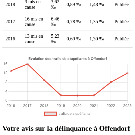
9 mis en
3,62
2018
0,89 ‰
1,48 ‰
Publiée
cause
‰
16 mis en
6,46
2017
0,78 ‰
1,35 ‰
Publiée
cause
‰
13 mis en
5,23
2016
0,69 ‰
1,30 ‰
Publiée
cause
‰
Votre avis sur la délinquance à Offendorf