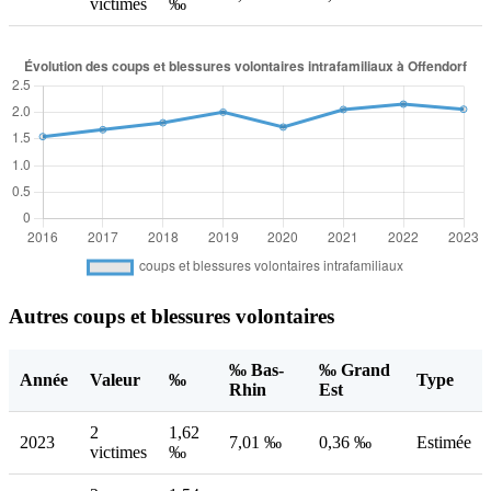
victimes
‰
Autres coups et blessures volontaires
‰ Bas-
‰ Grand
Année
Valeur
‰
Type
Rhin
Est
2
1,62
2023
7,01 ‰
0,36 ‰
Estimée
victimes
‰