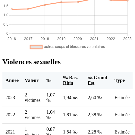
Violences sexuelles
‰ Bas-
‰ Grand
Année
Valeur
‰
Type
Rhin
Est
2
1,07
2023
1,94 ‰
2,60 ‰
Estimée
victimes
‰
2
1,04
2022
1,81 ‰
2,38 ‰
Estimée
victimes
‰
1
0,87
2021
1,54 ‰
2,28 ‰
Estimée
victime
‰