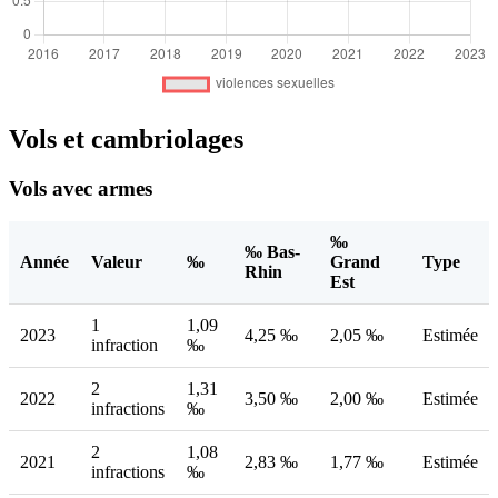
Vols et cambriolages
Vols avec armes
‰
‰ Bas-
Année
Valeur
‰
Grand
Type
Rhin
Est
1
1,09
2023
4,25 ‰
2,05 ‰
Estimée
infraction
‰
2
1,31
2022
3,50 ‰
2,00 ‰
Estimée
infractions
‰
2
1,08
2021
2,83 ‰
1,77 ‰
Estimée
infractions
‰