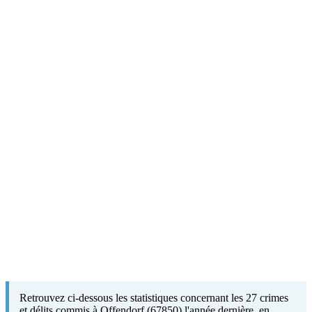
Retrouvez ci-dessous les statistiques concernant les 27 crimes
et délits commis à Offendorf (67850) l'année dernière, en