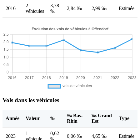
2
3,78
2016
2,84 ‰
2,99 ‰
Estimée
véhicules
‰
Vols dans les véhicules
‰ Bas-
‰ Grand
Année
Valeur
‰
Type
Rhin
Est
1
0,62
2023
0,06 ‰
4,65 ‰
Estimée
véhicule
‰