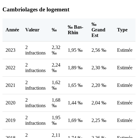
Cambriolages de logement
‰
‰ Bas-
Année
Valeur
‰
Grand
Type
Rhin
Est
2
2,32
2023
1,95 ‰
2,56 ‰
Estimée
infractions
‰
2
2,24
2022
1,89 ‰
2,30 ‰
Estimée
infractions
‰
2
1,62
2021
1,65 ‰
2,20 ‰
Estimée
infractions
‰
2
1,68
2020
1,44 ‰
2,04 ‰
Estimée
infractions
‰
2
1,95
2019
1,69 ‰
2,25 ‰
Estimée
infractions
‰
2
2,11
2018
1,74 ‰
2,26 ‰
Estimée