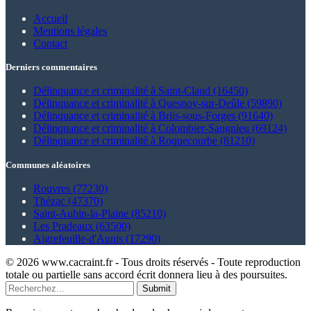
Accueil
Mentions légales
Contact
Derniers commentaires
Délinquance et criminalité à Saint-Claud (16450)
Délinquance et criminalité à Quesnoy-sur-Deûle (59890)
Délinquance et criminalité à Briis-sous-Forges (91640)
Délinquance et criminalité à Colombier-Saugnieu (69124)
Délinquance et criminalité à Roquecourbe (81210)
Communes aléatoires
Rouvres (77230)
Thézac (47370)
Saint-Aubin-la-Plaine (85210)
Les Pradeaux (63500)
Aigrefeuille-d'Aunis (17290)
© 2026 www.cacraint.fr - Tous droits réservés - Toute reproduction
totale ou partielle sans accord écrit donnera lieu à des poursuites.
Submit