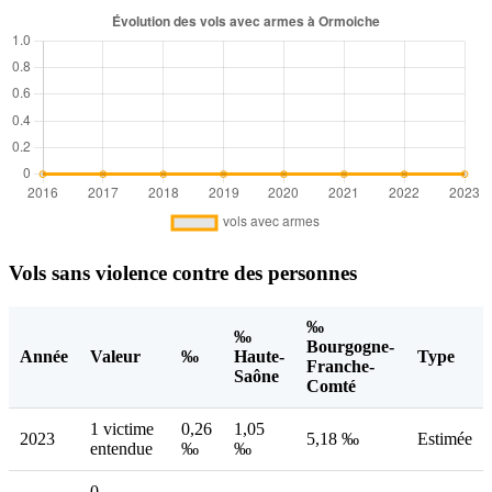
Vols sans violence contre des personnes
‰
‰
Bourgogne-
Année
Valeur
‰
Haute-
Type
Franche-
Saône
Comté
1 victime
0,26
1,05
2023
5,18 ‰
Estimée
entendue
‰
‰
0