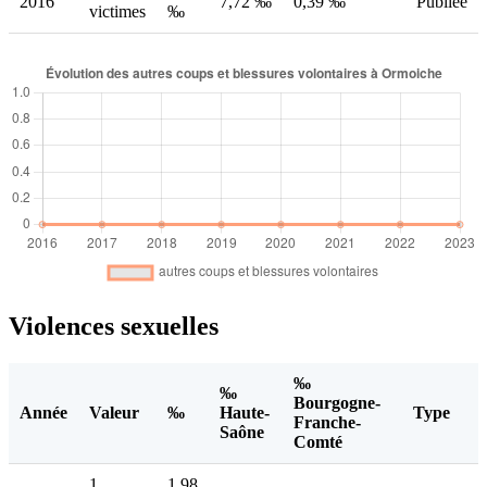
2016
7,72 ‰
0,39 ‰
Publiée
victimes
‰
Violences sexuelles
‰
‰
Bourgogne-
Année
Valeur
‰
Haute-
Type
Franche-
Saône
Comté
1
1,98