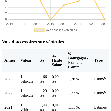
Vols d'accessoires sur véhicules
‰
‰
Bourgogne-
Année
Valeur
‰
Haute-
Type
Franche-
Saône
Comté
1
1,66
0,00
2023
1,28 ‰
Estimée
véhicule
‰
‰
1
1,29
0,00
2022
1,27 ‰
Estimée
véhicule
‰
‰
1
1,44
0,01
2021
1,11 ‰
Estimée
véhicule
‰
‰