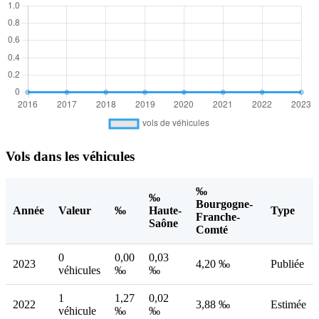
Vols dans les véhicules
‰
‰
Bourgogne-
Année
Valeur
‰
Haute-
Type
Franche-
Saône
Comté
0
0,00
0,03
2023
4,20 ‰
Publiée
véhicules
‰
‰
1
1,27
0,02
2022
3,88 ‰
Estimée
véhicule
‰
‰