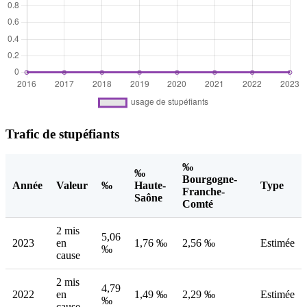
Trafic de stupéfiants
‰
‰
Bourgogne-
Année
Valeur
‰
Haute-
Type
Franche-
Saône
Comté
2 mis
5,06
2023
en
1,76 ‰
2,56 ‰
Estimée
‰
cause
2 mis
4,79
2022
en
1,49 ‰
2,29 ‰
Estimée
‰
cause