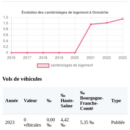
Vols de véhicules
‰
‰
Bourgogne-
Année
Valeur
‰
Haute-
Type
Franche-
Saône
Comté
0
0,00
4,42
2023
5,35 ‰
Publiée
véhicules
‰
‰