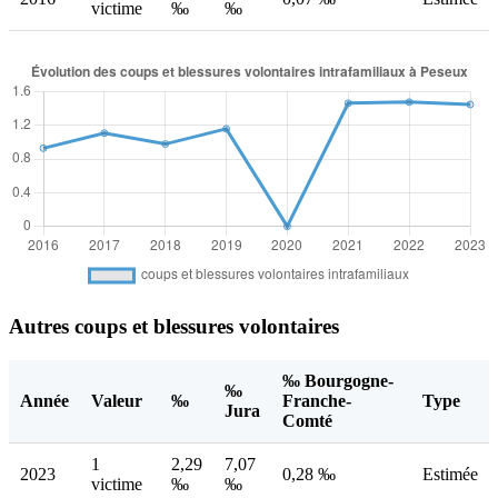
victime
‰
‰
Autres coups et blessures volontaires
‰ Bourgogne-
‰
Année
Valeur
‰
Franche-
Type
Jura
Comté
1
2,29
7,07
2023
0,28 ‰
Estimée
victime
‰
‰