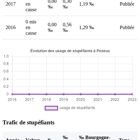
0,00
0,30
2017
en
1,19 ‰
Publiée
‰
‰
cause
0 mis
0,00
0,56
2016
en
1,29 ‰
Publiée
‰
‰
cause
Trafic de stupéfiants
‰
‰ Bourgogne-