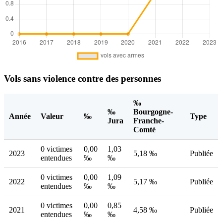
Vols sans violence contre des personnes
‰
‰
Bourgogne-
Année
Valeur
‰
Type
Jura
Franche-
Comté
0 victimes
0,00
1,03
2023
5,18 ‰
Publiée
entendues
‰
‰
0 victimes
0,00
1,09
2022
5,17 ‰
Publiée
entendues
‰
‰
0 victimes
0,00
0,85
2021
4,58 ‰
Publiée
entendues
‰
‰