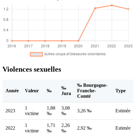
Violences sexuelles
‰ Bourgogne-
‰
Année
Valeur
‰
Franche-
Type
Jura
Comté
1
1,88
3,08
2023
3,26 ‰
Estimée
victime
‰
‰
1
1,71
2,26
2022
2,92 ‰
Estimée
victime
‰
‰