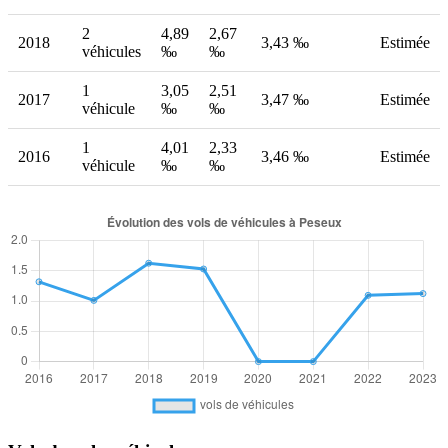
2
4,89
2,67
2018
3,43 ‰
Estimée
véhicules
‰
‰
1
3,05
2,51
2017
3,47 ‰
Estimée
véhicule
‰
‰
1
4,01
2,33
2016
3,46 ‰
Estimée
véhicule
‰
‰