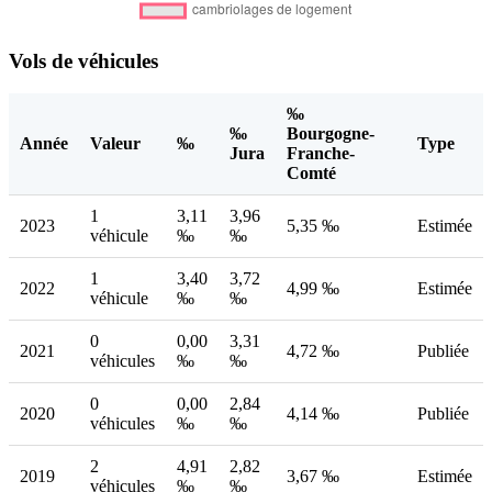
Vols de véhicules
‰
‰
Bourgogne-
Année
Valeur
‰
Type
Jura
Franche-
Comté
1
3,11
3,96
2023
5,35 ‰
Estimée
véhicule
‰
‰
1
3,40
3,72
2022
4,99 ‰
Estimée
véhicule
‰
‰
0
0,00
3,31
2021
4,72 ‰
Publiée
véhicules
‰
‰
0
0,00
2,84
2020
4,14 ‰
Publiée
véhicules
‰
‰
2
4,91
2,82
2019
3,67 ‰
Estimée
véhicules
‰
‰