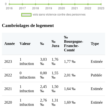
Cambriolages de logement
‰
‰
Bourgogne-
Année
Valeur
‰
Type
Jura
Franche-
Comté
1
3,03
1,76
2023
1,77 ‰
Estimée
infraction
‰
‰
0
0,00
1,55
2022
2,01 ‰
Publiée
infractions
‰
‰
1
2,45
1,50
2021
1,64 ‰
Estimée
infraction
‰
‰
1
2,76
1,31
2020
1,69 ‰
Estimée
infraction
‰
‰