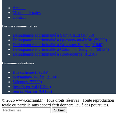
Accueil
Mentions légales
Contact
Derniers commentaires
Délinquance et criminalité à Saint-Claud (16450)
Délinquance et criminalité à Quesnoy-sur-Deûle (59890)
Délinquance et criminalité à Briis-sous-Forges (91640)
Délinquance et criminalité à Colombier-Saugnieu (69124)
Délinquance et criminalité à Roquecourbe (81210)
Communes aléatoires
Buysscheure (59285)
Marsannay-la-Côte (21160)
Valennes (72320)
Serviès-en-Val (11220)
Serres-Morlaàs (64160)
© 2026 www.cacraint.fr - Tous droits réservés - Toute reproduction
totale ou partielle sans accord écrit donnera lieu à des poursuites.
Submit