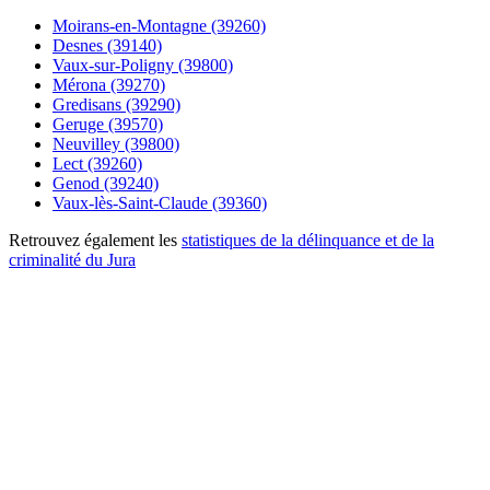
Moirans-en-Montagne (39260)
Desnes (39140)
Vaux-sur-Poligny (39800)
Mérona (39270)
Gredisans (39290)
Geruge (39570)
Neuvilley (39800)
Lect (39260)
Genod (39240)
Vaux-lès-Saint-Claude (39360)
Retrouvez également les
statistiques de la délinquance et de la
criminalité du Jura