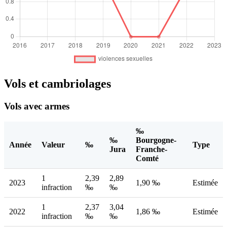
Vols et cambriolages
Vols avec armes
‰
‰
Bourgogne-
Année
Valeur
‰
Type
Jura
Franche-
Comté
1
2,39
2,89
2023
1,90 ‰
Estimée
infraction
‰
‰
1
2,37
3,04
2022
1,86 ‰
Estimée
infraction
‰
‰