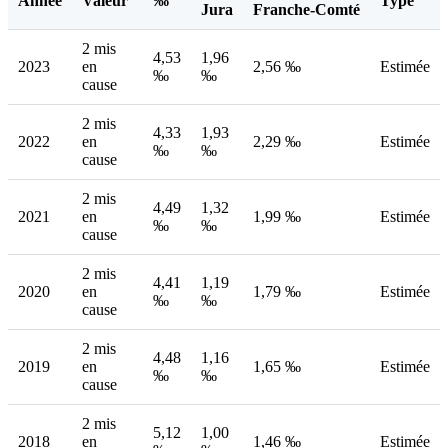
Année
Valeur
‰
Type
Jura
Franche-Comté
2 mis
4,53
1,96
2023
en
2,56 ‰
Estimée
‰
‰
cause
2 mis
4,33
1,93
2022
en
2,29 ‰
Estimée
‰
‰
cause
2 mis
4,49
1,32
2021
en
1,99 ‰
Estimée
‰
‰
cause
2 mis
4,41
1,19
2020
en
1,79 ‰
Estimée
‰
‰
cause
2 mis
4,48
1,16
2019
en
1,65 ‰
Estimée
‰
‰
cause
2 mis
5,12
1,00
2018
en
1,46 ‰
Estimée