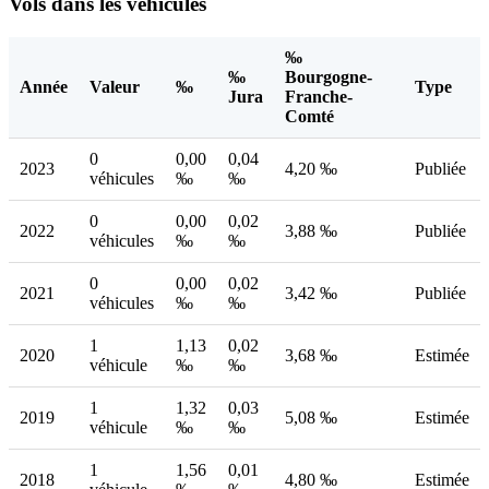
Vols dans les véhicules
‰
‰
Bourgogne-
Année
Valeur
‰
Type
Jura
Franche-
Comté
0
0,00
0,04
2023
4,20 ‰
Publiée
véhicules
‰
‰
0
0,00
0,02
2022
3,88 ‰
Publiée
véhicules
‰
‰
0
0,00
0,02
2021
3,42 ‰
Publiée
véhicules
‰
‰
1
1,13
0,02
2020
3,68 ‰
Estimée
véhicule
‰
‰
1
1,32
0,03
2019
5,08 ‰
Estimée
véhicule
‰
‰
1
1,56
0,01
2018
4,80 ‰
Estimée