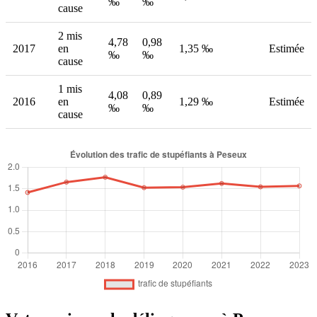
‰
‰
cause
2 mis
4,78
0,98
2017
en
1,35 ‰
Estimée
‰
‰
cause
1 mis
4,08
0,89
2016
en
1,29 ‰
Estimée
‰
‰
cause