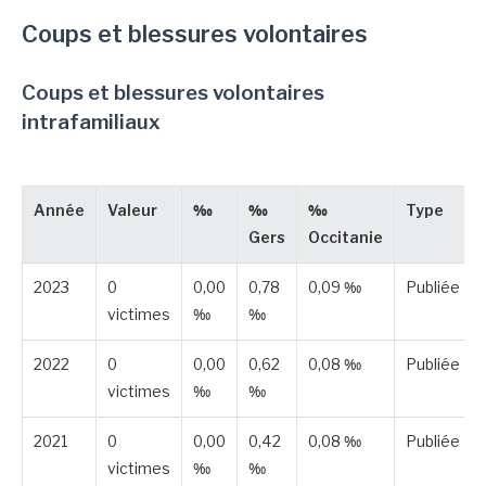
Coups et blessures volontaires
Coups et blessures volontaires
intrafamiliaux
Année
Valeur
‰
‰
‰
Type
Gers
Occitanie
2023
0
0,00
0,78
0,09 ‰
Publiée
victimes
‰
‰
2022
0
0,00
0,62
0,08 ‰
Publiée
victimes
‰
‰
2021
0
0,00
0,42
0,08 ‰
Publiée
victimes
‰
‰