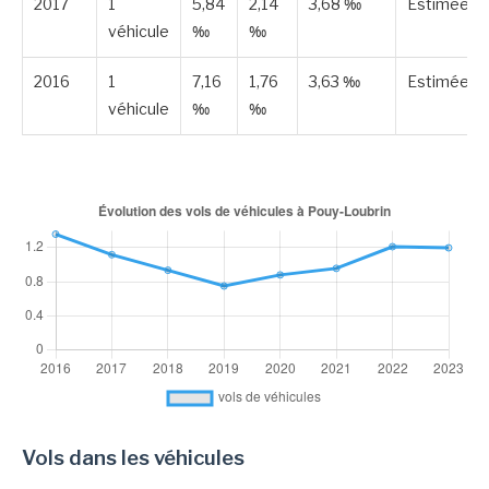
2017
1
5,84
2,14
3,68 ‰
Estimée
véhicule
‰
‰
2016
1
7,16
1,76
3,63 ‰
Estimée
véhicule
‰
‰
Vols dans les véhicules