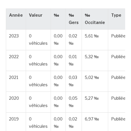
Année
Valeur
‰
‰
‰
Type
Gers
Occitanie
2023
0
0,00
0,02
5,61 ‰
Publiée
véhicules
‰
‰
2022
0
0,00
0,01
5,32 ‰
Publiée
véhicules
‰
‰
2021
0
0,00
0,03
5,02 ‰
Publiée
véhicules
‰
‰
2020
0
0,00
0,05
5,27 ‰
Publiée
véhicules
‰
‰
2019
0
0,00
0,02
6,97 ‰
Publiée
véhicules
‰
‰