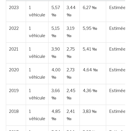
2023
1
5,57
3,44
6,27 ‰
Estimée
véhicule
‰
‰
2022
1
5,15
3,19
5,95 ‰
Estimée
véhicule
‰
‰
2021
1
3,90
2,75
5,41 ‰
Estimée
véhicule
‰
‰
2020
1
4,00
2,73
4,64 ‰
Estimée
véhicule
‰
‰
2019
1
3,66
2,45
4,36 ‰
Estimée
véhicule
‰
‰
2018
1
4,85
2,41
3,83 ‰
Estimée
véhicule
‰
‰