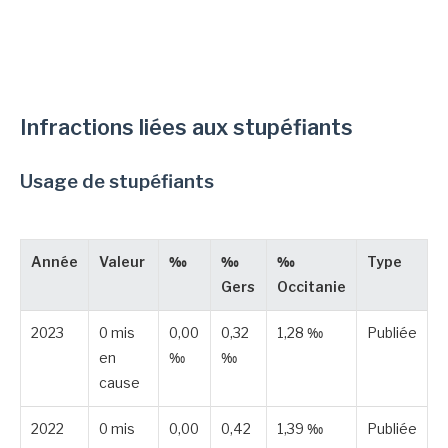
Infractions liées aux stupéfiants
Usage de stupéfiants
Année
Valeur
‰
‰
‰
Type
Gers
Occitanie
2023
0 mis
0,00
0,32
1,28 ‰
Publiée
en
‰
‰
cause
2022
0 mis
0,00
0,42
1,39 ‰
Publiée