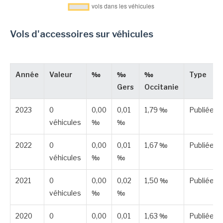
Vols d'accessoires sur véhicules
Année
Valeur
‰
‰
‰
Type
Gers
Occitanie
2023
0
0,00
0,01
1,79 ‰
Publiée
véhicules
‰
‰
2022
0
0,00
0,01
1,67 ‰
Publiée
véhicules
‰
‰
2021
0
0,00
0,02
1,50 ‰
Publiée
véhicules
‰
‰
2020
0
0,00
0,01
1,63 ‰
Publiée