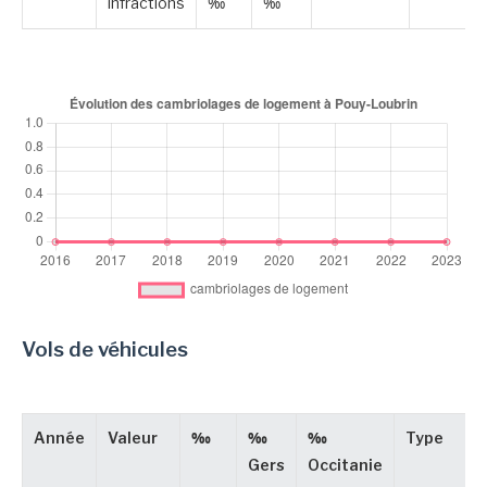
infractions
‰
‰
Vols de véhicules
Année
Valeur
‰
‰
‰
Type
Gers
Occitanie