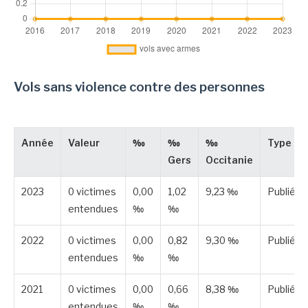
Vols sans violence contre des personnes
Année
Valeur
‰
‰
‰
Type
Gers
Occitanie
2023
0 victimes
0,00
1,02
9,23 ‰
Publiée
entendues
‰
‰
2022
0 victimes
0,00
0,82
9,30 ‰
Publiée
entendues
‰
‰
2021
0 victimes
0,00
0,66
8,38 ‰
Publiée
entendues
‰
‰