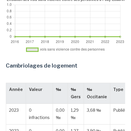
Cambriolages de logement
Année
Valeur
‰
‰
‰
Type
Gers
Occitanie
2023
0
0,00
1,29
3,68 ‰
Publiée
infractions
‰
‰
2022
0
0,00
1,27
3,90 ‰
Publiée