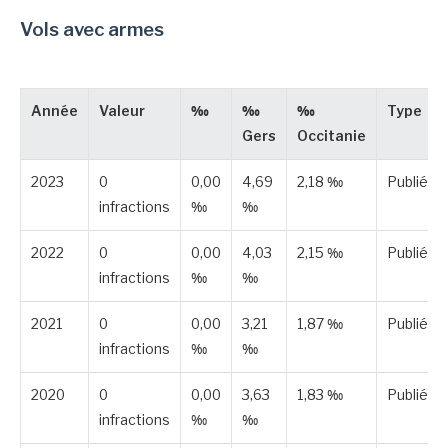
Vols avec armes
Année
Valeur
‰
‰
‰
Type
Gers
Occitanie
2023
0
0,00
4,69
2,18 ‰
Publiée
infractions
‰
‰
2022
0
0,00
4,03
2,15 ‰
Publiée
infractions
‰
‰
2021
0
0,00
3,21
1,87 ‰
Publiée
infractions
‰
‰
2020
0
0,00
3,63
1,83 ‰
Publiée
infractions
‰
‰