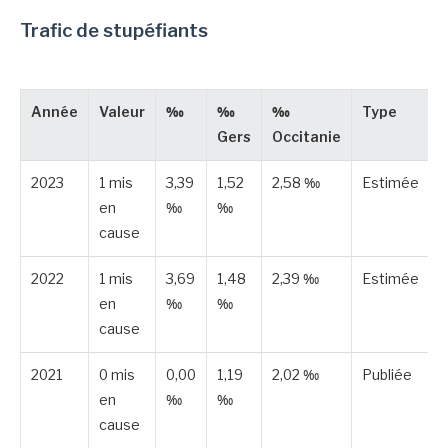
Trafic de stupéfiants
Année
Valeur
‰
‰
‰
Type
Gers
Occitanie
2023
1 mis
3,39
1,52
2,58 ‰
Estimée
en
‰
‰
cause
2022
1 mis
3,69
1,48
2,39 ‰
Estimée
en
‰
‰
cause
2021
0 mis
0,00
1,19
2,02 ‰
Publiée
en
‰
‰
cause