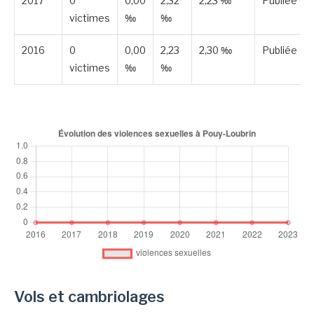
2017
0
0,00
2,32
2,23 ‰
Publiée
victimes
‰
‰
2016
0
0,00
2,23
2,30 ‰
Publiée
victimes
‰
‰
Vols et cambriolages