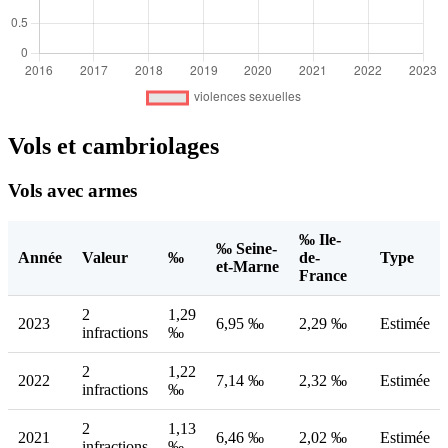
Vols et cambriolages
Vols avec armes
‰ Ile-
‰ Seine-
Année
Valeur
‰
de-
Type
et-Marne
France
2
1,29
2023
6,95 ‰
2,29 ‰
Estimée
infractions
‰
2
1,22
2022
7,14 ‰
2,32 ‰
Estimée
infractions
‰
2
1,13
2021
6,46 ‰
2,02 ‰
Estimée
infractions
‰