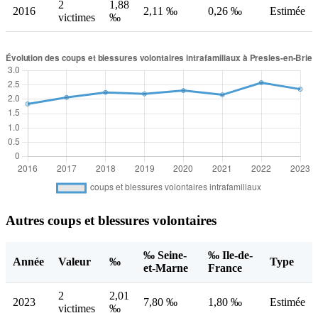
2
1,88
2016
2,11 ‰
0,26 ‰
Estimée
victimes
‰
Autres coups et blessures volontaires
‰ Seine-
‰ Ile-de-
Année
Valeur
‰
Type
et-Marne
France
2
2,01
2023
7,80 ‰
1,80 ‰
Estimée
victimes
‰