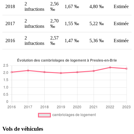
2
2,56
2018
1,67 ‰
4,80 ‰
Estimée
infractions
‰
2
2,70
2017
1,55 ‰
5,22 ‰
Estimée
infractions
‰
2
2,57
2016
1,47 ‰
5,36 ‰
Estimée
infractions
‰
Vols de véhicules