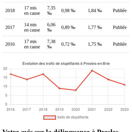
17 mis
7,35
2018
0,98 ‰
1,84 ‰
Publiée
en cause
‰
14 mis
6,06
2017
0,89 ‰
1,77 ‰
Publiée
en cause
‰
17 mis
7,38
2016
0,72 ‰
1,75 ‰
Publiée
en cause
‰