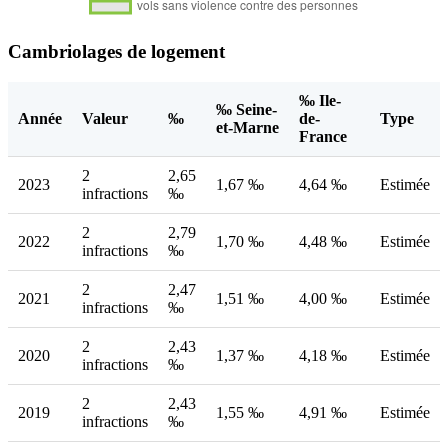
Cambriolages de logement
‰ Ile-
‰ Seine-
Année
Valeur
‰
de-
Type
et-Marne
France
2
2,65
2023
1,67 ‰
4,64 ‰
Estimée
infractions
‰
2
2,79
2022
1,70 ‰
4,48 ‰
Estimée
infractions
‰
2
2,47
2021
1,51 ‰
4,00 ‰
Estimée
infractions
‰
2
2,43
2020
1,37 ‰
4,18 ‰
Estimée
infractions
‰
2
2,43
2019
1,55 ‰
4,91 ‰
Estimée
infractions
‰