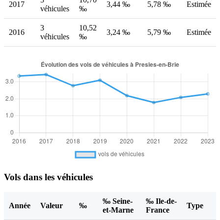
2017
3,44 ‰
5,78 ‰
Estimée
véhicules
‰
3
10,52
2016
3,24 ‰
5,79 ‰
Estimée
véhicules
‰
Vols dans les véhicules
‰ Seine-
‰ Ile-de-
Année
Valeur
‰
Type
et-Marne
France