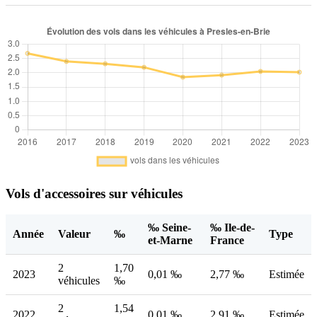
Vols d'accessoires sur véhicules
‰ Seine-
‰ Ile-de-
Année
Valeur
‰
Type
et-Marne
France
2
1,70
2023
0,01 ‰
2,77 ‰
Estimée
véhicules
‰
2
1,54
2022
0,01 ‰
2,91 ‰
Estimée