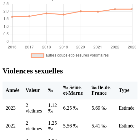
Violences sexuelles
‰ Seine-
‰ Ile-de-
Année
Valeur
‰
Type
et-Marne
France
2
1,12
2023
6,25 ‰
5,69 ‰
Estimée
victimes
‰
2
1,25
2022
5,56 ‰
5,41 ‰
Estimée
victimes
‰