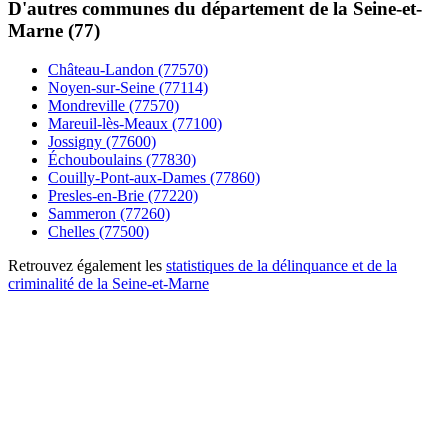
D'autres communes du département de la Seine-et-
Marne (77)
Château-Landon (77570)
Noyen-sur-Seine (77114)
Mondreville (77570)
Mareuil-lès-Meaux (77100)
Jossigny (77600)
Échouboulains (77830)
Couilly-Pont-aux-Dames (77860)
Presles-en-Brie (77220)
Sammeron (77260)
Chelles (77500)
Retrouvez également les
statistiques de la délinquance et de la
criminalité de la Seine-et-Marne