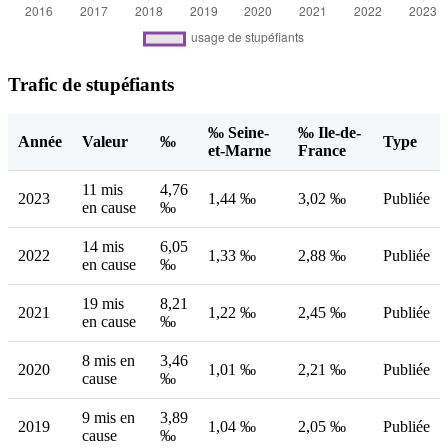
Trafic de stupéfiants
‰ Seine-
‰ Ile-de-
Année
Valeur
‰
Type
et-Marne
France
11 mis
4,76
2023
1,44 ‰
3,02 ‰
Publiée
en cause
‰
14 mis
6,05
2022
1,33 ‰
2,88 ‰
Publiée
en cause
‰
19 mis
8,21
2021
1,22 ‰
2,45 ‰
Publiée
en cause
‰
8 mis en
3,46
2020
1,01 ‰
2,21 ‰
Publiée
cause
‰
9 mis en
3,89
2019
1,04 ‰
2,05 ‰
Publiée
cause
‰