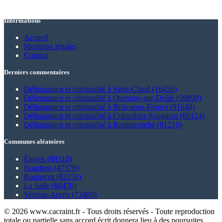
Informations
Accueil
Mentions légales
Contact
Derniers commentaires
Délinquance et criminalité à Saint-Claud (16450)
Délinquance et criminalité à Quesnoy-sur-Deûle (59890)
Délinquance et criminalité à Briis-sous-Forges (91640)
Délinquance et criminalité à Colombier-Saugnieu (69124)
Délinquance et criminalité à Roquecourbe (81210)
Communes aléatoires
Éloyes (88510)
Bourlens (47370)
Roquecor (82150)
La Salle (88470)
Verrens-Arvey (73460)
© 2026 www.cacraint.fr - Tous droits réservés - Toute reproduction
totale ou partielle sans accord écrit donnera lieu à des poursuites.