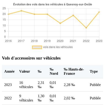
Vols d'accessoires sur véhicules
‰
‰ Hauts-de-
Année
Valeur
‰
Type
Nord
France
16
2,31
0,01
2023
2,28 ‰
Publiée
véhicules
‰
‰
9
1,30
0,01
2022
2,02 ‰
Publiée
véhicules
‰
‰