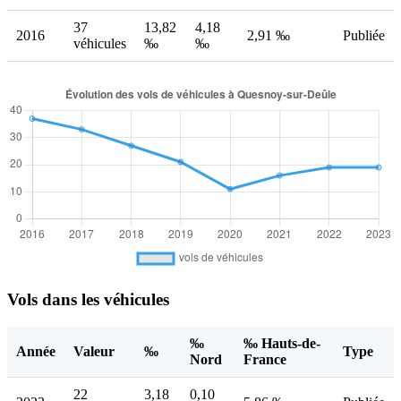
37
13,82
4,18
2016
2,91 ‰
Publiée
véhicules
‰
‰
Vols dans les véhicules
‰
‰ Hauts-de-
Année
Valeur
‰
Type
Nord
France
22
3,18
0,10