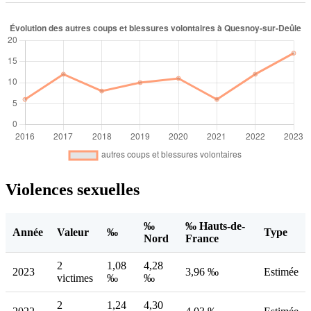
Violences sexuelles
‰
‰ Hauts-de-
Année
Valeur
‰
Type
Nord
France
2
1,08
4,28
2023
3,96 ‰
Estimée
victimes
‰
‰
2
1,24
4,30