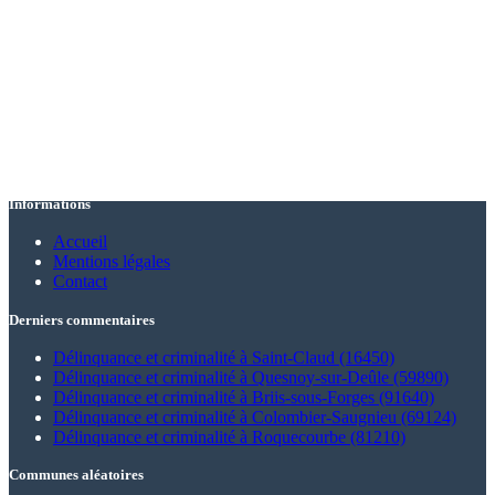
Informations
Accueil
Mentions légales
Contact
Derniers commentaires
Délinquance et criminalité à Saint-Claud (16450)
Délinquance et criminalité à Quesnoy-sur-Deûle (59890)
Délinquance et criminalité à Briis-sous-Forges (91640)
Délinquance et criminalité à Colombier-Saugnieu (69124)
Délinquance et criminalité à Roquecourbe (81210)
Communes aléatoires