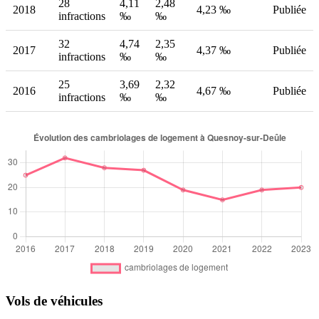
28
4,11
2,48
2018
4,23 ‰
Publiée
infractions
‰
‰
32
4,74
2,35
2017
4,37 ‰
Publiée
infractions
‰
‰
25
3,69
2,32
2016
4,67 ‰
Publiée
infractions
‰
‰
Vols de véhicules