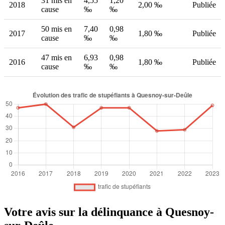
31 mis en
4,55
1,20
2018
2,00 ‰
Publiée
cause
‰
‰
50 mis en
7,40
0,98
2017
1,80 ‰
Publiée
cause
‰
‰
47 mis en
6,93
0,98
2016
1,80 ‰
Publiée
cause
‰
‰
Votre avis sur la délinquance à Quesnoy-