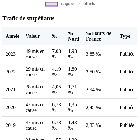
Trafic de stupéfiants
‰
‰ Hauts-de-
Année
Valeur
‰
Type
Nord
France
49 mis en
7,08
1,98
2023
3,85 ‰
Publiée
cause
‰
‰
29 mis en
4,19
1,80
2022
3,50 ‰
Publiée
cause
‰
‰
28 mis en
4,05
1,71
2021
2,94 ‰
Publiée
cause
‰
‰
47 mis en
6,73
1,35
2020
2,45 ‰
Publiée
cause
‰
‰
47 mis en
6,78
1,43
2019
2,33 ‰
Publiée
cause
‰
‰