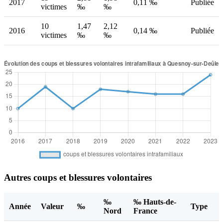
2017
0,11 ‰
Publiée
victimes
‰
‰
10
1,47
2,12
2016
0,14 ‰
Publiée
victimes
‰
‰
Autres coups et blessures volontaires
‰
‰ Hauts-de-
Année
Valeur
‰
Type
Nord
France