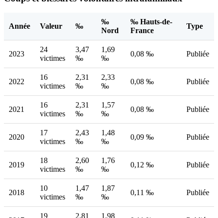
‰
‰ Hauts-de-
Année
Valeur
‰
Type
Nord
France
24
3,47
1,69
2023
0,08 ‰
Publiée
victimes
‰
‰
16
2,31
2,33
2022
0,08 ‰
Publiée
victimes
‰
‰
16
2,31
1,57
2021
0,08 ‰
Publiée
victimes
‰
‰
17
2,43
1,48
2020
0,09 ‰
Publiée
victimes
‰
‰
18
2,60
1,76
2019
0,12 ‰
Publiée
victimes
‰
‰
10
1,47
1,87
2018
0,11 ‰
Publiée
victimes
‰
‰
19
2,81
1,98