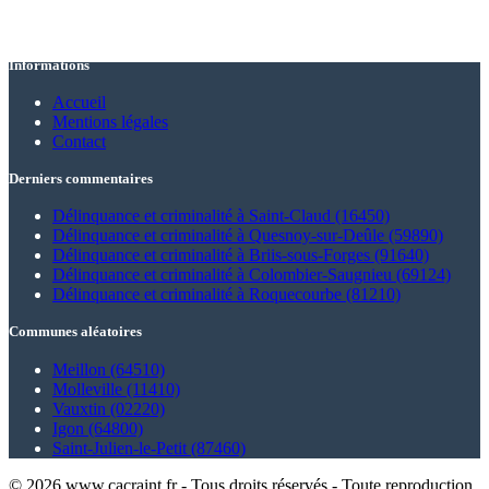
Informations
Accueil
Mentions légales
Contact
Derniers commentaires
Délinquance et criminalité à Saint-Claud (16450)
Délinquance et criminalité à Quesnoy-sur-Deûle (59890)
Délinquance et criminalité à Briis-sous-Forges (91640)
Délinquance et criminalité à Colombier-Saugnieu (69124)
Délinquance et criminalité à Roquecourbe (81210)
Communes aléatoires
Meillon (64510)
Molleville (11410)
Vauxtin (02220)
Igon (64800)
Saint-Julien-le-Petit (87460)
© 2026 www.cacraint.fr - Tous droits réservés - Toute reproduction