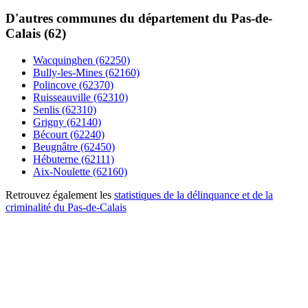
D'autres communes du département du Pas-de-
Calais (62)
Wacquinghen (62250)
Bully-les-Mines (62160)
Polincove (62370)
Ruisseauville (62310)
Senlis (62310)
Grigny (62140)
Bécourt (62240)
Beugnâtre (62450)
Hébuterne (62111)
Aix-Noulette (62160)
Retrouvez également les
statistiques de la délinquance et de la
criminalité du Pas-de-Calais