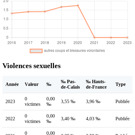
Violences sexuelles
‰ Pas-
‰ Hauts-
Année
Valeur
‰
Type
de-Calais
de-France
0
0,00
2023
3,55 ‰
3,96 ‰
Publiée
victimes
‰
0
0,00
2022
3,40 ‰
4,03 ‰
Publiée
victimes
‰
0
0,00