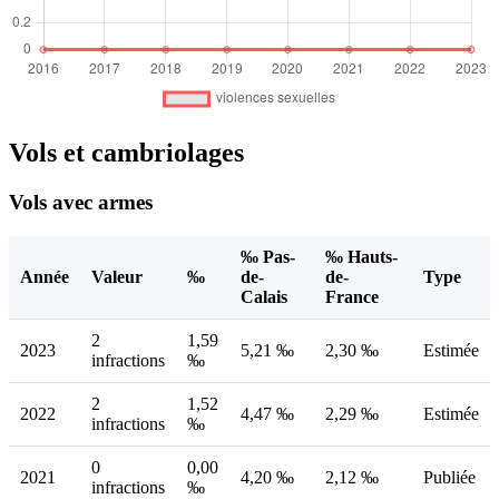
Vols et cambriolages
Vols avec armes
‰ Pas-
‰ Hauts-
Année
Valeur
‰
de-
de-
Type
Calais
France
2
1,59
2023
5,21 ‰
2,30 ‰
Estimée
infractions
‰
2
1,52
2022
4,47 ‰
2,29 ‰
Estimée
infractions
‰
0
0,00
2021
4,20 ‰
2,12 ‰
Publiée
infractions
‰