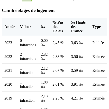
Cambriolages de logement
‰ Pas-
‰ Hauts-
Année
Valeur
‰
de-
de-
Type
Calais
France
0
0,00
2023
2,45 ‰
3,63 ‰
Publiée
infractions
‰
2
2,32
2022
2,33 ‰
3,56 ‰
Estimée
infractions
‰
1
2,12
2021
2,07 ‰
3,59 ‰
Estimée
infraction
‰
1
1,88
2020
2,01 ‰
3,91 ‰
Estimée
infraction
‰
1
2,13
2019
2,25 ‰
4,21 ‰
Estimée
infraction
‰