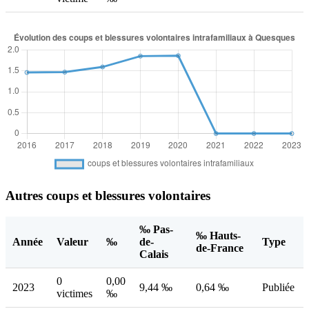
Autres coups et blessures volontaires
‰ Pas-
‰ Hauts-
Année
Valeur
‰
de-
Type
de-France
Calais
0
0,00
2023
9,44 ‰
0,64 ‰
Publiée
victimes
‰