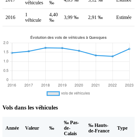
véhicules
‰
1
4,40
2016
3,99 ‰
2,91 ‰
Estimée
véhicule
‰
Vols dans les véhicules
‰ Pas-
‰ Hauts-
Année
Valeur
‰
de-
Type
de-France
Calais