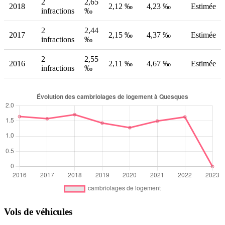
2
2,65
2018
2,12 ‰
4,23 ‰
Estimée
infractions
‰
2
2,44
2017
2,15 ‰
4,37 ‰
Estimée
infractions
‰
2
2,55
2016
2,11 ‰
4,67 ‰
Estimée
infractions
‰
Vols de véhicules