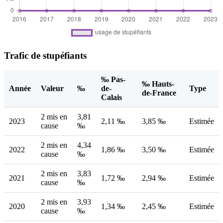
Trafic de stupéfiants
‰ Pas-
‰ Hauts-
Année
Valeur
‰
de-
Type
de-France
Calais
2 mis en
3,81
2023
2,11 ‰
3,85 ‰
Estimée
cause
‰
2 mis en
4,34
2022
1,86 ‰
3,50 ‰
Estimée
cause
‰
2 mis en
3,83
2021
1,72 ‰
2,94 ‰
Estimée
cause
‰
2 mis en
3,93
2020
1,34 ‰
2,45 ‰
Estimée
cause
‰