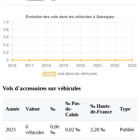
Vols d'accessoires sur véhicules
‰ Pas-
‰ Hauts-
Année
Valeur
‰
de-
Type
de-France
Calais
0
0,00
2023
0,02 ‰
2,28 ‰
Publiée
véhicules
‰