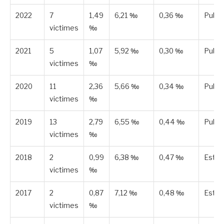
2022
7
1,49
6,21 ‰
0,36 ‰
Publi
victimes
‰
2021
5
1,07
5,92 ‰
0,30 ‰
Publi
victimes
‰
2020
11
2,36
5,66 ‰
0,34 ‰
Publi
victimes
‰
2019
13
2,79
6,55 ‰
0,44 ‰
Publi
victimes
‰
2018
2
0,99
6,38 ‰
0,47 ‰
Esti
victimes
‰
2017
2
0,87
7,12 ‰
0,48 ‰
Esti
victimes
‰