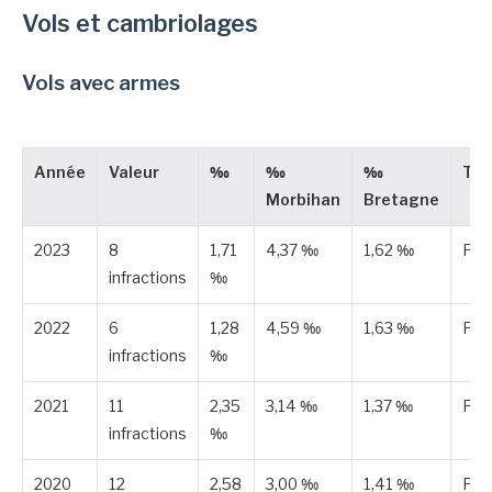
Vols et cambriolages
Vols avec armes
Année
Valeur
‰
‰
‰
Typ
Morbihan
Bretagne
2023
8
1,71
4,37 ‰
1,62 ‰
Pub
infractions
‰
2022
6
1,28
4,59 ‰
1,63 ‰
Pub
infractions
‰
2021
11
2,35
3,14 ‰
1,37 ‰
Pub
infractions
‰
2020
12
2,58
3,00 ‰
1,41 ‰
Pub