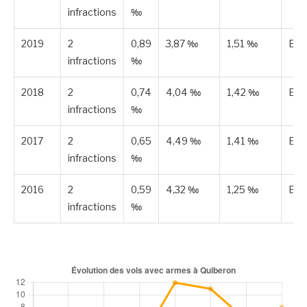
infractions
‰
2019
2
0,89
3,87 ‰
1,51 ‰
Est
infractions
‰
2018
2
0,74
4,04 ‰
1,42 ‰
Est
infractions
‰
2017
2
0,65
4,49 ‰
1,41 ‰
Est
infractions
‰
2016
2
0,59
4,32 ‰
1,25 ‰
Est
infractions
‰