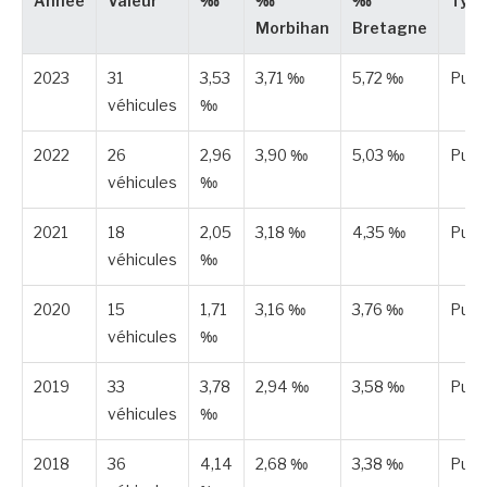
Année
Valeur
‰
‰
‰
Typ
Morbihan
Bretagne
2023
31
3,53
3,71 ‰
5,72 ‰
Publ
véhicules
‰
2022
26
2,96
3,90 ‰
5,03 ‰
Publ
véhicules
‰
2021
18
2,05
3,18 ‰
4,35 ‰
Publ
véhicules
‰
2020
15
1,71
3,16 ‰
3,76 ‰
Publ
véhicules
‰
2019
33
3,78
2,94 ‰
3,58 ‰
Publ
véhicules
‰
2018
36
4,14
2,68 ‰
3,38 ‰
Publ