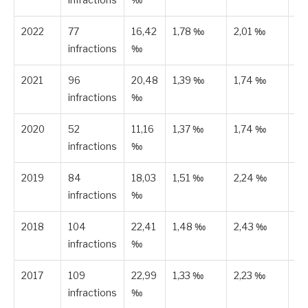
2022
77
16,42
1,78 ‰
2,01 ‰
Pu
infractions
‰
2021
96
20,48
1,39 ‰
1,74 ‰
Pu
infractions
‰
2020
52
11,16
1,37 ‰
1,74 ‰
Pu
infractions
‰
2019
84
18,03
1,51 ‰
2,24 ‰
Pu
infractions
‰
2018
104
22,41
1,48 ‰
2,43 ‰
Pu
infractions
‰
2017
109
22,99
1,33 ‰
2,23 ‰
Pu
infractions
‰