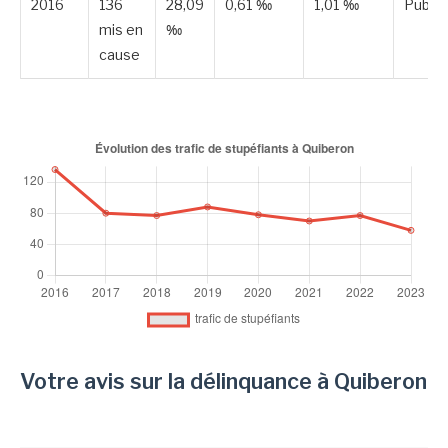
2016
136
28,09
0,61 ‰
1,01 ‰
Publié
mis en
‰
cause
Votre avis sur la délinquance à Quiberon