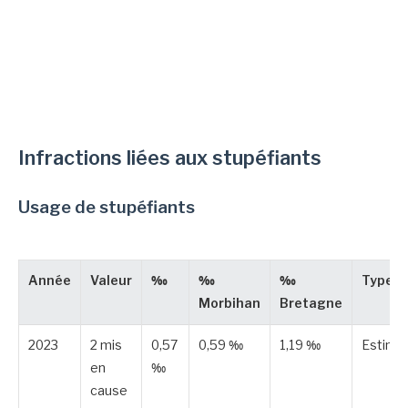
Infractions liées aux stupéfiants
Usage de stupéfiants
Année
Valeur
‰
‰
‰
Type
Morbihan
Bretagne
2023
2 mis
0,57
0,59 ‰
1,19 ‰
Estimé
en
‰
cause