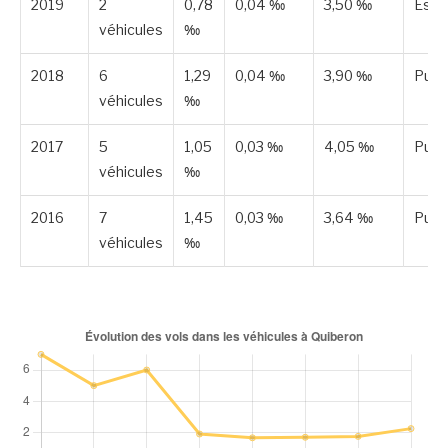
2019
2
0,78
0,04 ‰
3,50 ‰
Esti
véhicules
‰
2018
6
1,29
0,04 ‰
3,90 ‰
Publ
véhicules
‰
2017
5
1,05
0,03 ‰
4,05 ‰
Publ
véhicules
‰
2016
7
1,45
0,03 ‰
3,64 ‰
Publ
véhicules
‰