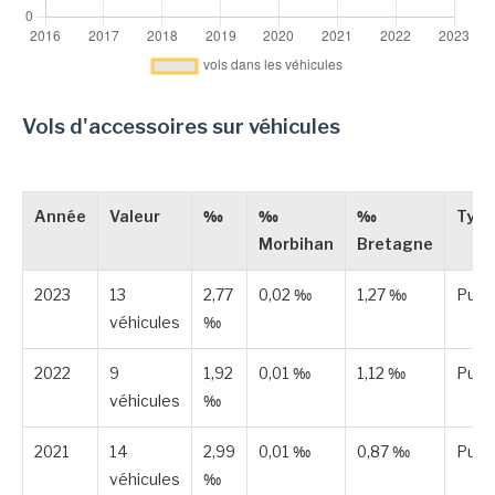
Vols d'accessoires sur véhicules
Année
Valeur
‰
‰
‰
Type
Morbihan
Bretagne
2023
13
2,77
0,02 ‰
1,27 ‰
Publ
véhicules
‰
2022
9
1,92
0,01 ‰
1,12 ‰
Publ
véhicules
‰
2021
14
2,99
0,01 ‰
0,87 ‰
Publ
véhicules
‰