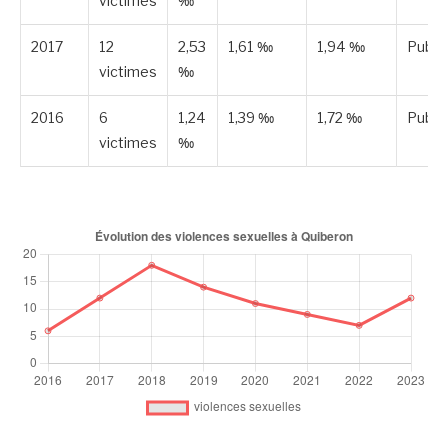
victimes
‰
2017
12
2,53
1,61 ‰
1,94 ‰
Publi
victimes
‰
2016
6
1,24
1,39 ‰
1,72 ‰
Publi
victimes
‰