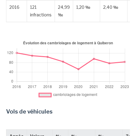
2016
121
24,99
1,20 ‰
2,40 ‰
Pu
infractions
‰
Vols de véhicules