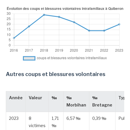
Autres coups et blessures volontaires
Année
Valeur
‰
‰
‰
Type
Morbihan
Bretagne
2023
8
1,71
6,57 ‰
0,39 ‰
Publi
victimes
‰