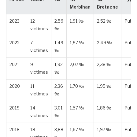
Morbihan
Bretagne
2023
12
2,56
1,91 ‰
2,52 ‰
Publi
victimes
‰
2022
7
1,49
1,87 ‰
2,49 ‰
Publi
victimes
‰
2021
9
1,92
2,07 ‰
2,38 ‰
Publi
victimes
‰
2020
11
2,36
1,70 ‰
1,95 ‰
Publi
victimes
‰
2019
14
3,01
1,57 ‰
1,86 ‰
Publi
victimes
‰
2018
18
3,88
1,67 ‰
1,97 ‰
Publi