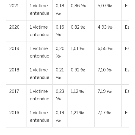
2021
1 victime
0,18
0,86 ‰
5,07 ‰
Esti
entendue
‰
2020
1 victime
0,16
0,82 ‰
4,93 ‰
Esti
entendue
‰
2019
1 victime
0,20
1,01 ‰
6,55 ‰
Esti
entendue
‰
2018
1 victime
0,21
0,92 ‰
7,10 ‰
Esti
entendue
‰
2017
1 victime
0,23
1,12 ‰
7,19 ‰
Esti
entendue
‰
2016
1 victime
0,19
1,21 ‰
7,17 ‰
Esti
entendue
‰