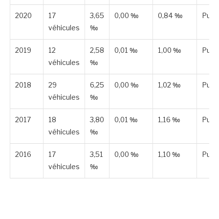
2020
17
3,65
0,00 ‰
0,84 ‰
Publ
véhicules
‰
2019
12
2,58
0,01 ‰
1,00 ‰
Publ
véhicules
‰
2018
29
6,25
0,00 ‰
1,02 ‰
Publ
véhicules
‰
2017
18
3,80
0,01 ‰
1,16 ‰
Publ
véhicules
‰
2016
17
3,51
0,00 ‰
1,10 ‰
Publ
véhicules
‰