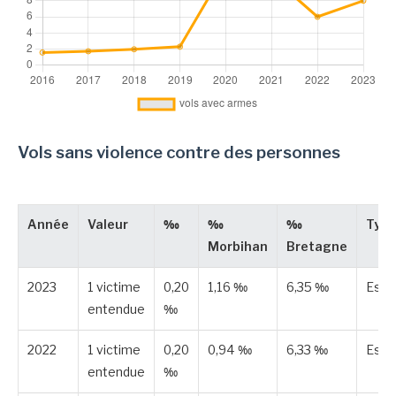
Vols sans violence contre des personnes
Année
Valeur
‰
‰
‰
Typ
Morbihan
Bretagne
2023
1 victime
0,20
1,16 ‰
6,35 ‰
Esti
entendue
‰
2022
1 victime
0,20
0,94 ‰
6,33 ‰
Esti
entendue
‰