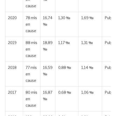
cause
2020
78 mis
16,74
1,30 ‰
1,69 ‰
Publié
en
‰
cause
2019
88 mis
18,89
1,17 ‰
1,31 ‰
Publié
en
‰
cause
2018
77 mis
16,59
0,88 ‰
1,14 ‰
Publié
en
‰
cause
2017
80 mis
16,87
0,68 ‰
1,06 ‰
Publié
en
‰
cause