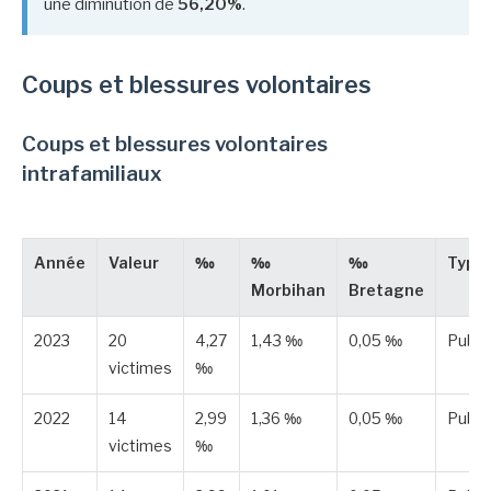
une diminution de
56,20%
.
Coups et blessures volontaires
Coups et blessures volontaires
intrafamiliaux
Année
Valeur
‰
‰
‰
Type
Morbihan
Bretagne
2023
20
4,27
1,43 ‰
0,05 ‰
Publi
victimes
‰
2022
14
2,99
1,36 ‰
0,05 ‰
Publi
victimes
‰