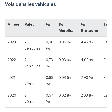
Vols dans les véhicules
Année
Valeur
‰
‰
‰
Typ
Morbihan
Bretagne
2023
2
0,96
0,05 ‰
4,47 ‰
Esti
véhicules
‰
2022
2
0,73
0,03 ‰
4,09 ‰
Esti
véhicules
‰
2021
2
0,69
0,03 ‰
2,90 ‰
Esti
véhicules
‰
2020
2
0,67
0,02 ‰
2,93 ‰
Esti
véhicules
‰