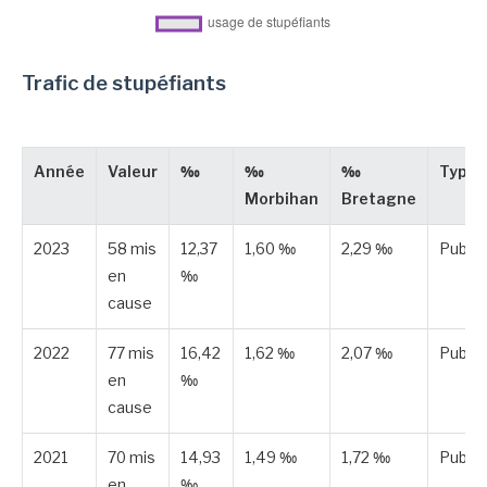
Trafic de stupéfiants
Année
Valeur
‰
‰
‰
Type
Morbihan
Bretagne
2023
58 mis
12,37
1,60 ‰
2,29 ‰
Publié
en
‰
cause
2022
77 mis
16,42
1,62 ‰
2,07 ‰
Publié
en
‰
cause
2021
70 mis
14,93
1,49 ‰
1,72 ‰
Publié
en
‰