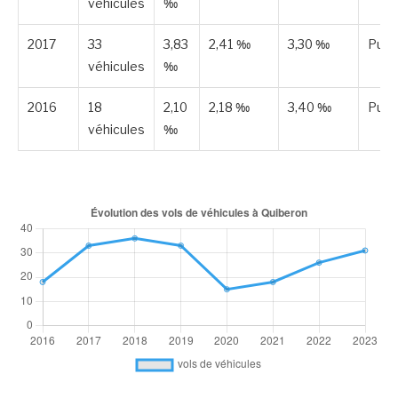
véhicules
‰
2017
33
3,83
2,41 ‰
3,30 ‰
Publ
véhicules
‰
2016
18
2,10
2,18 ‰
3,40 ‰
Publ
véhicules
‰