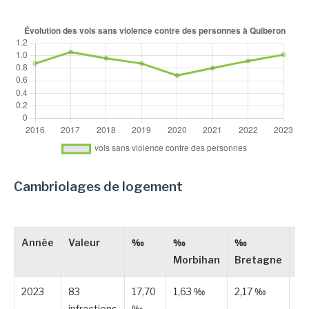
Cambriolages de logement
Année
Valeur
‰
‰
‰
Ty
Morbihan
Bretagne
2023
83
17,70
1,63 ‰
2,17 ‰
Pu
infractions
‰