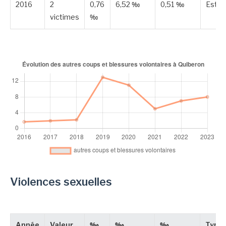
2016
2
0,76
6,52 ‰
0,51 ‰
Esti
victimes
‰
Violences sexuelles
Année
Valeur
‰
‰
‰
Type