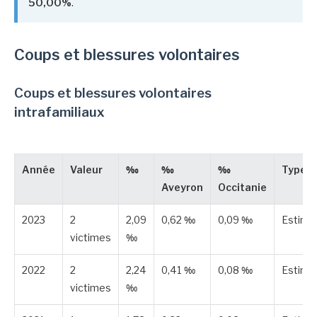
50,00%
.
Coups et blessures volontaires
Coups et blessures volontaires
intrafamiliaux
Année
Valeur
‰
‰
‰
Type
Aveyron
Occitanie
2023
2
2,09
0,62 ‰
0,09 ‰
Estimé
victimes
‰
2022
2
2,24
0,41 ‰
0,08 ‰
Estimé
victimes
‰