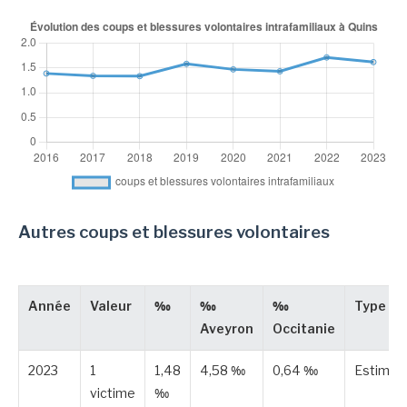
Autres coups et blessures volontaires
Année
Valeur
‰
‰
‰
Type
Aveyron
Occitanie
2023
1
1,48
4,58 ‰
0,64 ‰
Estimée
victime
‰