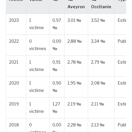
Aveyron
Occitanie
2023
1
0,97
3,01 ‰
3,52 ‰
Estimé
victime
‰
2022
0
0,00
2,88 ‰
3,34 ‰
Publié
victimes
‰
2021
1
0,91
2,78 ‰
2,79 ‰
Estimé
victime
‰
2020
1
0,90
1,95 ‰
2,08 ‰
Estimé
victime
‰
2019
1
1,27
2,19 ‰
2,11 ‰
Estimé
victime
‰
2018
0
0,00
2,28 ‰
2,13 ‰
Publié