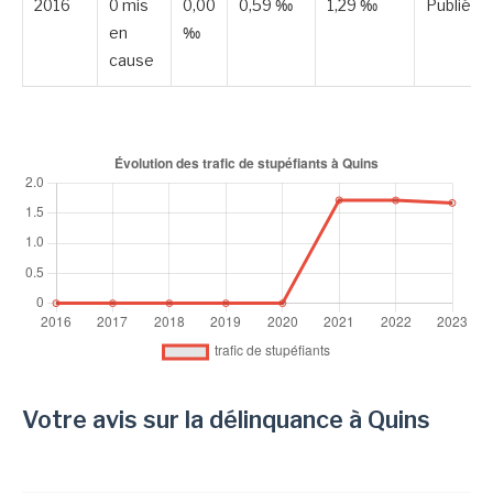
2016
0 mis
0,00
0,59 ‰
1,29 ‰
Publiée
en
‰
cause
Votre avis sur la délinquance à Quins