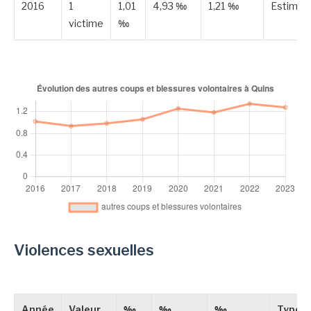
2016
1
1,01
4,93 ‰
1,21 ‰
Estimée
victime
‰
Violences sexuelles
Année
Valeur
‰
‰
‰
Type