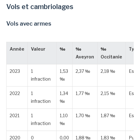
Vols et cambriolages
Vols avec armes
Année
Valeur
‰
‰
‰
Type
Aveyron
Occitanie
2023
1
1,53
2,37 ‰
2,18 ‰
Esti
infraction
‰
2022
1
1,34
1,77 ‰
2,15 ‰
Esti
infraction
‰
2021
1
1,10
1,70 ‰
1,87 ‰
Esti
infraction
‰
2020
0
0,00
1,88 ‰
1,83 ‰
Publi