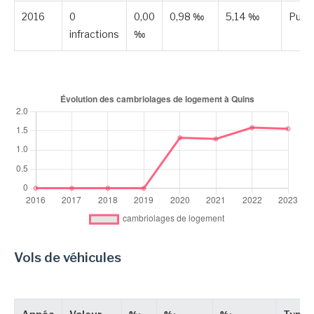
2016
0
0,00
0,98 ‰
5,14 ‰
Publi
infractions
‰
Vols de véhicules