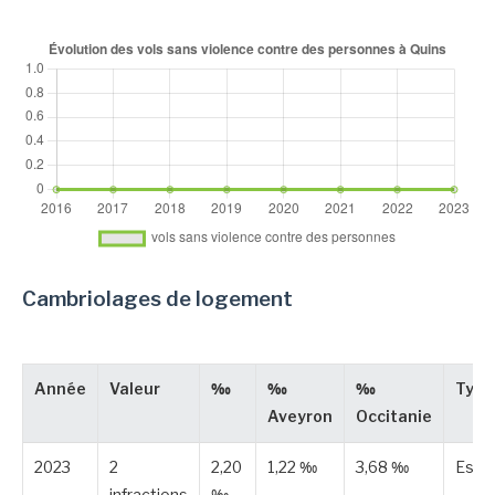
Cambriolages de logement
Année
Valeur
‰
‰
‰
Type
Aveyron
Occitanie
2023
2
2,20
1,22 ‰
3,68 ‰
Esti
infractions
‰