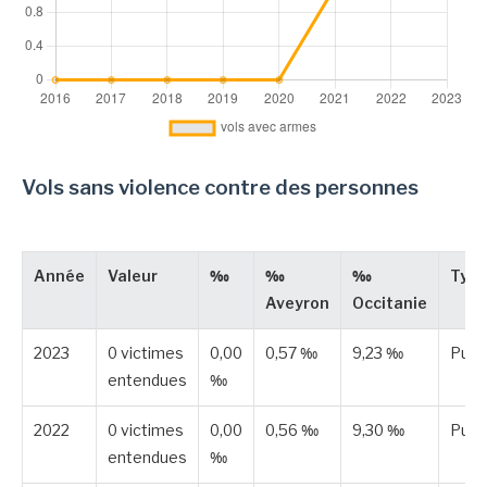
Vols sans violence contre des personnes
Année
Valeur
‰
‰
‰
Typ
Aveyron
Occitanie
2023
0 victimes
0,00
0,57 ‰
9,23 ‰
Publ
entendues
‰
2022
0 victimes
0,00
0,56 ‰
9,30 ‰
Publ
entendues
‰