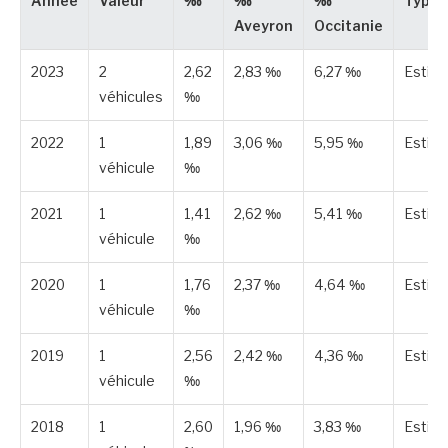
Année
Valeur
‰
‰
‰
Type
Aveyron
Occitanie
2023
2
2,62
2,83 ‰
6,27 ‰
Estim
véhicules
‰
2022
1
1,89
3,06 ‰
5,95 ‰
Estim
véhicule
‰
2021
1
1,41
2,62 ‰
5,41 ‰
Estim
véhicule
‰
2020
1
1,76
2,37 ‰
4,64 ‰
Estim
véhicule
‰
2019
1
2,56
2,42 ‰
4,36 ‰
Estim
véhicule
‰
2018
1
2,60
1,96 ‰
3,83 ‰
Estim