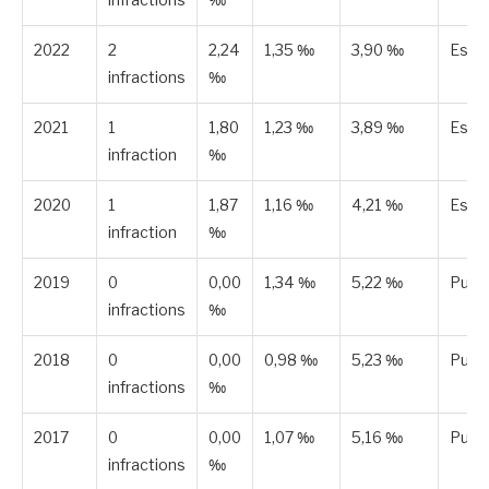
2022
2
2,24
1,35 ‰
3,90 ‰
Esti
infractions
‰
2021
1
1,80
1,23 ‰
3,89 ‰
Esti
infraction
‰
2020
1
1,87
1,16 ‰
4,21 ‰
Esti
infraction
‰
2019
0
0,00
1,34 ‰
5,22 ‰
Publi
infractions
‰
2018
0
0,00
0,98 ‰
5,23 ‰
Publi
infractions
‰
2017
0
0,00
1,07 ‰
5,16 ‰
Publi
infractions
‰