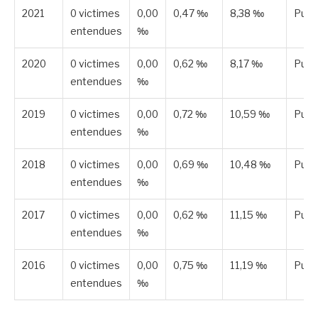
2021
0 victimes
0,00
0,47 ‰
8,38 ‰
Publ
entendues
‰
2020
0 victimes
0,00
0,62 ‰
8,17 ‰
Publ
entendues
‰
2019
0 victimes
0,00
0,72 ‰
10,59 ‰
Publ
entendues
‰
2018
0 victimes
0,00
0,69 ‰
10,48 ‰
Publ
entendues
‰
2017
0 victimes
0,00
0,62 ‰
11,15 ‰
Publ
entendues
‰
2016
0 victimes
0,00
0,75 ‰
11,19 ‰
Publ
entendues
‰