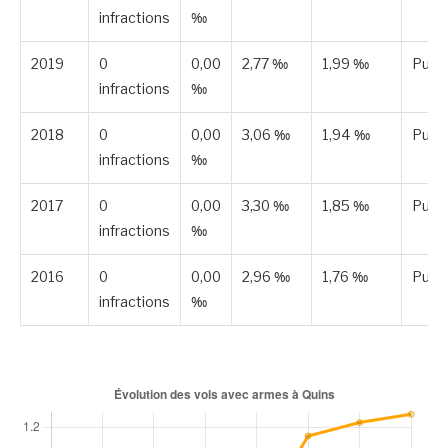
infractions
‰
2019
0
0,00
2,77 ‰
1,99 ‰
Publi
infractions
‰
2018
0
0,00
3,06 ‰
1,94 ‰
Publi
infractions
‰
2017
0
0,00
3,30 ‰
1,85 ‰
Publi
infractions
‰
2016
0
0,00
2,96 ‰
1,76 ‰
Publi
infractions
‰