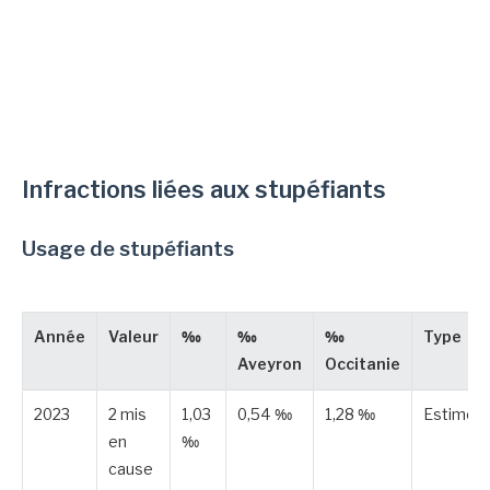
Infractions liées aux stupéfiants
Usage de stupéfiants
Année
Valeur
‰
‰
‰
Type
Aveyron
Occitanie
2023
2 mis
1,03
0,54 ‰
1,28 ‰
Estimée
en
‰
cause