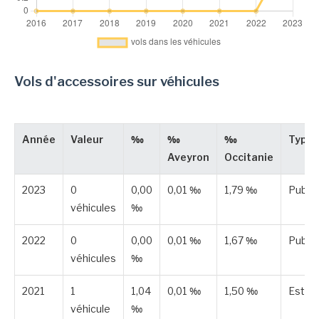
Vols d'accessoires sur véhicules
Année
Valeur
‰
‰
‰
Type
Aveyron
Occitanie
2023
0
0,00
0,01 ‰
1,79 ‰
Publié
véhicules
‰
2022
0
0,00
0,01 ‰
1,67 ‰
Publié
véhicules
‰
2021
1
1,04
0,01 ‰
1,50 ‰
Estim
véhicule
‰