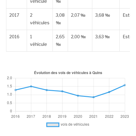
véhicule
‰
2017
2
3,08
2,07 ‰
3,68 ‰
Estim
véhicules
‰
2016
1
2,65
2,00 ‰
3,63 ‰
Estim
véhicule
‰