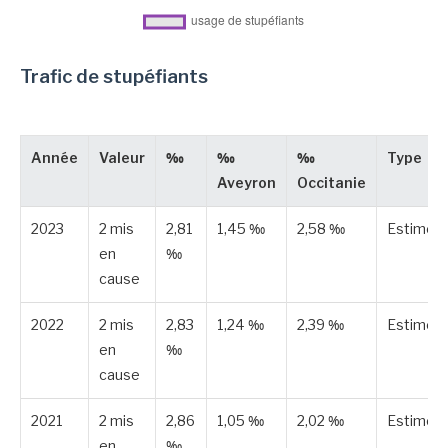
Trafic de stupéfiants
Année
Valeur
‰
‰
‰
Type
Aveyron
Occitanie
2023
2 mis
2,81
1,45 ‰
2,58 ‰
Estimée
en
‰
cause
2022
2 mis
2,83
1,24 ‰
2,39 ‰
Estimée
en
‰
cause
2021
2 mis
2,86
1,05 ‰
2,02 ‰
Estimée
en
‰