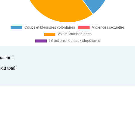
aient :
du total.