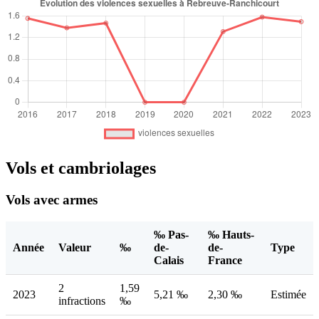
Vols et cambriolages
Vols avec armes
‰ Pas-
‰ Hauts-
Année
Valeur
‰
de-
de-
Type
Calais
France
2
1,59
2023
5,21 ‰
2,30 ‰
Estimée
infractions
‰