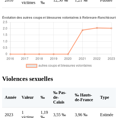
2016
12,56 ‰
1,21 ‰
Publiée
victimes
‰
Violences sexuelles
‰ Pas-
‰ Hauts-
Année
Valeur
‰
de-
Type
de-France
Calais
1
1,19
2023
3,55 ‰
3,96 ‰
Estimée
victime
‰