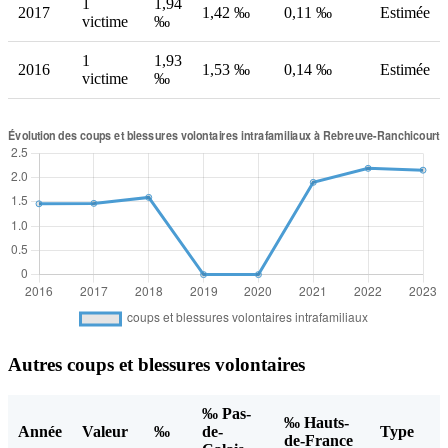
1
1,94
2017
1,42 ‰
0,11 ‰
Estimée
victime
‰
1
1,93
2016
1,53 ‰
0,14 ‰
Estimée
victime
‰
Autres coups et blessures volontaires
‰ Pas-
‰ Hauts-
Année
Valeur
‰
de-
Type
de-France