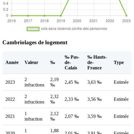
Cambriolages de logement
‰ Pas-
‰ Hauts-
Année
Valeur
‰
de-
de-
Type
Calais
France
2
2,19
2023
2,45 ‰
3,63 ‰
Estimée
infractions
‰
2
2,32
2022
2,33 ‰
3,56 ‰
Estimée
infractions
‰
1
2,12
2021
2,07 ‰
3,59 ‰
Estimée
infraction
‰
1
1,88
2020
2,01 ‰
3,91 ‰
Estimée