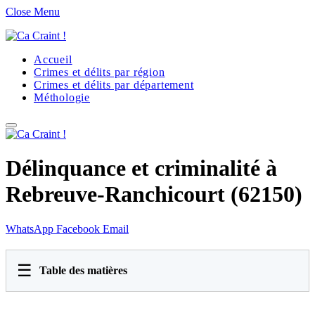
Close Menu
Accueil
Crimes et délits par région
Crimes et délits par département
Méthologie
Délinquance et criminalité à
Rebreuve-Ranchicourt (62150)
WhatsApp
Facebook
Email
☰
Table des matières