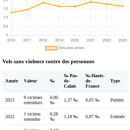
Vols sans violence contre des personnes
‰ Pas-
‰ Hauts-
Année
Valeur
‰
de-
de-
Type
Calais
France
0 victimes
0,00
2023
1,37 ‰
6,65 ‰
Publiée
entendues
‰
1 victime
0,28
2022
1,18 ‰
6,87 ‰
Estimée
entendue
‰