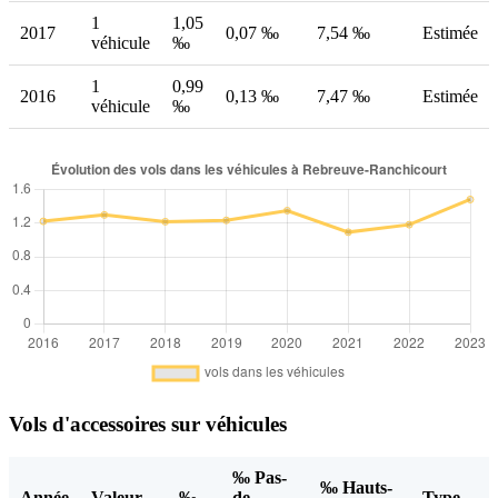
1
1,05
2017
0,07 ‰
7,54 ‰
Estimée
véhicule
‰
1
0,99
2016
0,13 ‰
7,47 ‰
Estimée
véhicule
‰
Vols d'accessoires sur véhicules
‰ Pas-
‰ Hauts-
Année
Valeur
‰
de-
Type