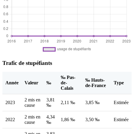
Trafic de stupéfiants
‰ Pas-
‰ Hauts-
Année
Valeur
‰
de-
Type
de-France
Calais
2 mis en
3,81
2023
2,11 ‰
3,85 ‰
Estimée
cause
‰
2 mis en
4,34
2022
1,86 ‰
3,50 ‰
Estimée
cause
‰
2 mis en
3,83