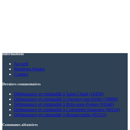
Informations
Accueil
Mentions légales
Contact
Derniers commentaires
Délinquance et criminalité à Saint-Claud (16450)
Délinquance et criminalité à Quesnoy-sur-Deûle (59890)
Délinquance et criminalité à Briis-sous-Forges (91640)
Délinquance et criminalité à Colombier-Saugnieu (69124)
Délinquance et criminalité à Roquecourbe (81210)
Communes aléatoires