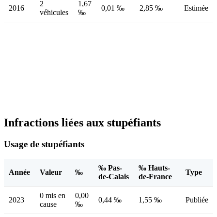
2
1,67
2016
0,01 ‰
2,85 ‰
Estimée
véhicules
‰
Infractions liées aux stupéfiants
Usage de stupéfiants
‰ Pas-
‰ Hauts-
Année
Valeur
‰
Type
de-Calais
de-France
0 mis en
0,00
2023
0,44 ‰
1,55 ‰
Publiée
cause
‰