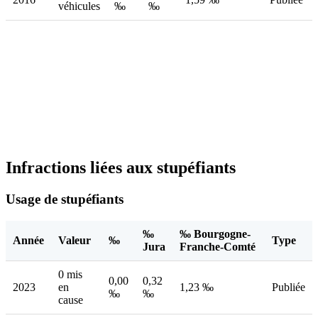
véhicules
‰
‰
Infractions liées aux stupéfiants
Usage de stupéfiants
‰
‰ Bourgogne-
Année
Valeur
‰
Type
Jura
Franche-Comté
0 mis
0,00
0,32
2023
en
1,23 ‰
Publiée
‰
‰
cause