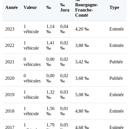
‰
Bourgogne-
Année
Valeur
‰
Type
Jura
Franche-
Comté
1
1,14
0,04
2023
4,20 ‰
Estimée
véhicule
‰
‰
1
1,41
0,02
2022
3,88 ‰
Estimée
véhicule
‰
‰
0
0,00
0,02
2021
3,42 ‰
Publiée
véhicules
‰
‰
0
0,00
0,02
2020
3,68 ‰
Publiée
véhicules
‰
‰
1
1,32
0,03
2019
5,08 ‰
Estimée
véhicule
‰
‰
1
1,56
0,01
2018
4,80 ‰
Estimée
véhicule
‰
‰
1
1,79
0,05
2017
4,68 ‰
Estimée