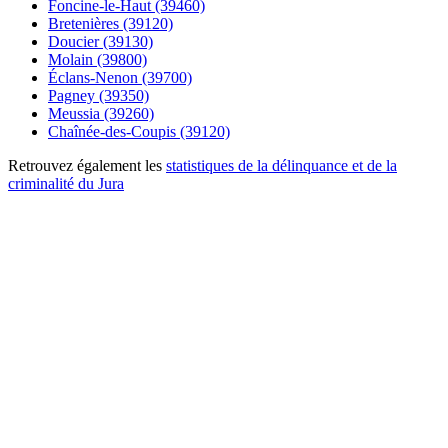
Foncine-le-Haut (39460)
Bretenières (39120)
Doucier (39130)
Molain (39800)
Éclans-Nenon (39700)
Pagney (39350)
Meussia (39260)
Chaînée-des-Coupis (39120)
Retrouvez également les
statistiques de la délinquance et de la
criminalité du Jura