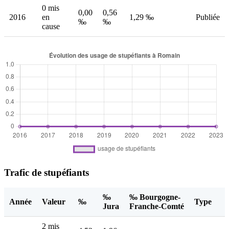
0 mis
0,00
0,56
2016
en
1,29 ‰
Publiée
‰
‰
cause
Trafic de stupéfiants
‰
‰ Bourgogne-
Année
Valeur
‰
Type
Jura
Franche-Comté
2 mis