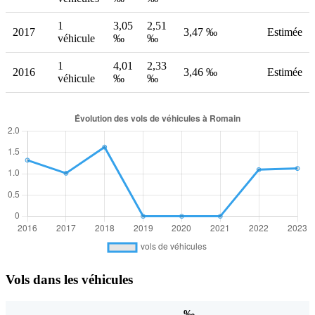
1
3,05
2,51
2017
3,47 ‰
Estimée
véhicule
‰
‰
1
4,01
2,33
2016
3,46 ‰
Estimée
véhicule
‰
‰
Vols dans les véhicules
‰