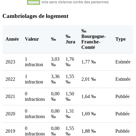
Cambriolages de logement
‰
‰
Bourgogne-
Année
Valeur
‰
Type
Jura
Franche-
Comté
1
3,03
1,76
2023
1,77 ‰
Estimée
infraction
‰
‰
1
3,36
1,55
2022
2,01 ‰
Estimée
infraction
‰
‰
0
0,00
1,50
2021
1,64 ‰
Publiée
infractions
‰
‰
0
0,00
1,31
2020
1,69 ‰
Publiée
infractions
‰
‰
0
0,00
1,55
2019
1,88 ‰
Publiée
infractions
‰
‰