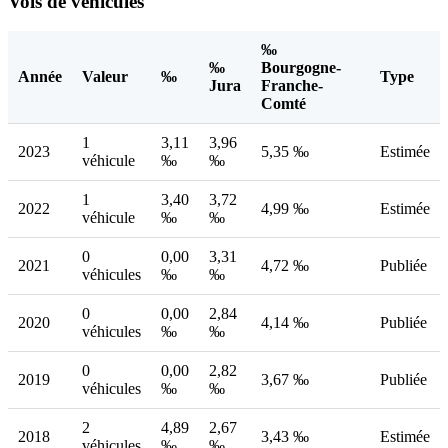
Vols de véhicules
‰
‰
Bourgogne-
Année
Valeur
‰
Type
Jura
Franche-
Comté
1
3,11
3,96
2023
5,35 ‰
Estimée
véhicule
‰
‰
1
3,40
3,72
2022
4,99 ‰
Estimée
véhicule
‰
‰
0
0,00
3,31
2021
4,72 ‰
Publiée
véhicules
‰
‰
0
0,00
2,84
2020
4,14 ‰
Publiée
véhicules
‰
‰
0
0,00
2,82
2019
3,67 ‰
Publiée
véhicules
‰
‰
2
4,89
2,67
2018
3,43 ‰
Estimée
véhicules
‰
‰