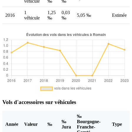
véhicule
‰
‰
1
1,25
0,03
2016
5,05 ‰
Estimée
véhicule
‰
‰
Vols d'accessoires sur véhicules
‰
‰
Bourgogne-
Année
Valeur
‰
Type
Jura
Franche-