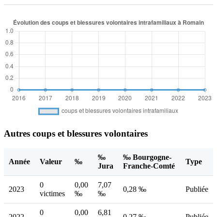
Autres coups et blessures volontaires
‰
‰ Bourgogne-
Année
Valeur
‰
Type
Jura
Franche-Comté
0
0,00
7,07
2023
0,28 ‰
Publiée
victimes
‰
‰
0
0,00
6,81
2022
0,27 ‰
Publiée