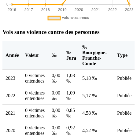
Vols sans violence contre des personnes
‰
‰
Bourgogne-
Année
Valeur
‰
Type
Jura
Franche-
Comté
0 victimes
0,00
1,03
2023
5,18 ‰
Publiée
entendues
‰
‰
0 victimes
0,00
1,09
2022
5,17 ‰
Publiée
entendues
‰
‰
0 victimes
0,00
0,85
2021
4,58 ‰
Publiée
entendues
‰
‰
0 victimes
0,00
0,92
2020
4,52 ‰
Publiée
entendues
‰
‰