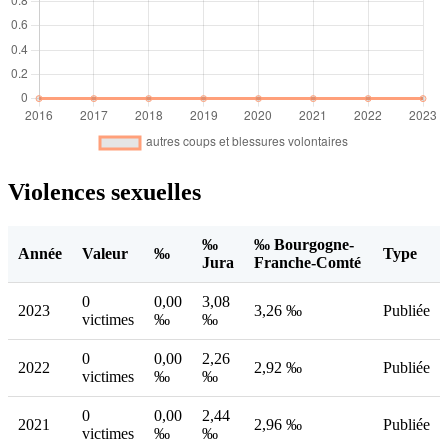
Violences sexuelles
‰
‰ Bourgogne-
Année
Valeur
‰
Type
Jura
Franche-Comté
0
0,00
3,08
2023
3,26 ‰
Publiée
victimes
‰
‰
0
0,00
2,26
2022
2,92 ‰
Publiée
victimes
‰
‰
0
0,00
2,44
2021
2,96 ‰
Publiée
victimes
‰
‰