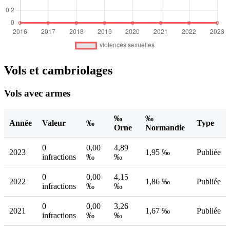
Vols et cambriolages
Vols avec armes
‰
‰
Année
Valeur
‰
Type
Orne
Normandie
0
0,00
4,89
2023
1,95 ‰
Publiée
infractions
‰
‰
0
0,00
4,15
2022
1,86 ‰
Publiée
infractions
‰
‰
0
0,00
3,26
2021
1,67 ‰
Publiée
infractions
‰
‰