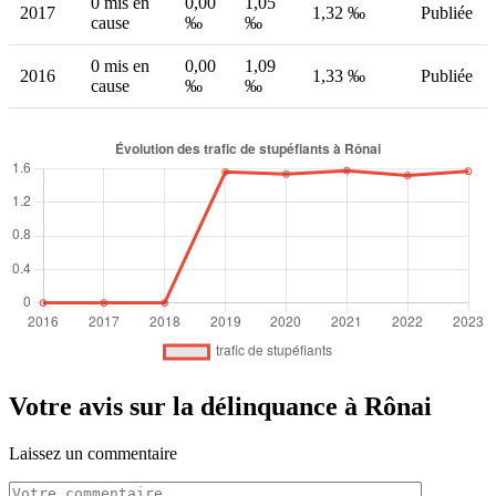
0 mis en
0,00
1,05
2017
1,32 ‰
Publiée
cause
‰
‰
0 mis en
0,00
1,09
2016
1,33 ‰
Publiée
cause
‰
‰
Votre avis sur la délinquance à Rônai
Laissez un commentaire