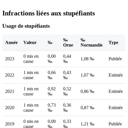
Infractions liées aux stupéfiants
Usage de stupéfiants
‰
‰
Année
Valeur
‰
Type
Orne
Normandie
0 mis en
0,00
0,44
2023
1,08 ‰
Publiée
cause
‰
‰
1 mis en
0,66
0,43
2022
1,07 ‰
Estimée
cause
‰
‰
1 mis en
0,92
0,52
2021
0,86 ‰
Estimée
cause
‰
‰
1 mis en
0,73
0,36
2020
0,87 ‰
Estimée
cause
‰
‰
0 mis en
0,00
0,33
2019
1,21 ‰
Publiée
cause
‰
‰