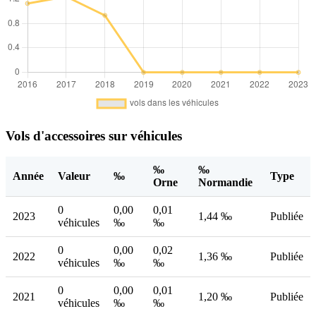
Vols d'accessoires sur véhicules
‰
‰
Année
Valeur
‰
Type
Orne
Normandie
0
0,00
0,01
2023
1,44 ‰
Publiée
véhicules
‰
‰
0
0,00
0,02
2022
1,36 ‰
Publiée
véhicules
‰
‰
0
0,00
0,01
2021
1,20 ‰
Publiée
véhicules
‰
‰