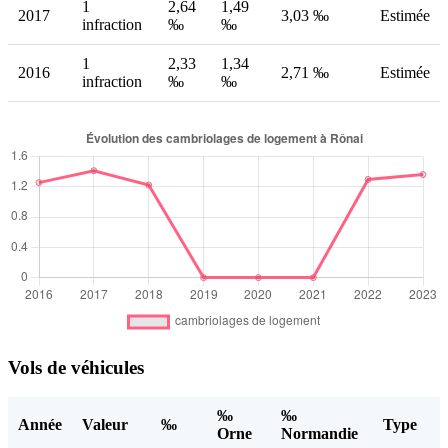
1
2,64
1,49
2017
3,03 ‰
Estimée
infraction
‰
‰
1
2,33
1,34
2016
2,71 ‰
Estimée
infraction
‰
‰
Vols de véhicules
‰
‰
Année
Valeur
‰
Type
Orne
Normandie