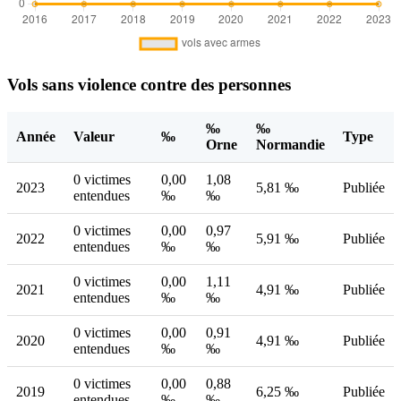
Vols sans violence contre des personnes
‰
‰
Année
Valeur
‰
Type
Orne
Normandie
0 victimes
0,00
1,08
2023
5,81 ‰
Publiée
entendues
‰
‰
0 victimes
0,00
0,97
2022
5,91 ‰
Publiée
entendues
‰
‰
0 victimes
0,00
1,11
2021
4,91 ‰
Publiée
entendues
‰
‰
0 victimes
0,00
0,91
2020
4,91 ‰
Publiée
entendues
‰
‰
0 victimes
0,00
0,88
2019
6,25 ‰
Publiée
entendues
‰
‰