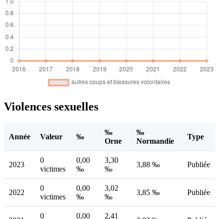
Violences sexuelles
‰
‰
Année
Valeur
‰
Type
Orne
Normandie
0
0,00
3,30
2023
3,88 ‰
Publiée
victimes
‰
‰
0
0,00
3,02
2022
3,85 ‰
Publiée
victimes
‰
‰
0
0,00
2,41