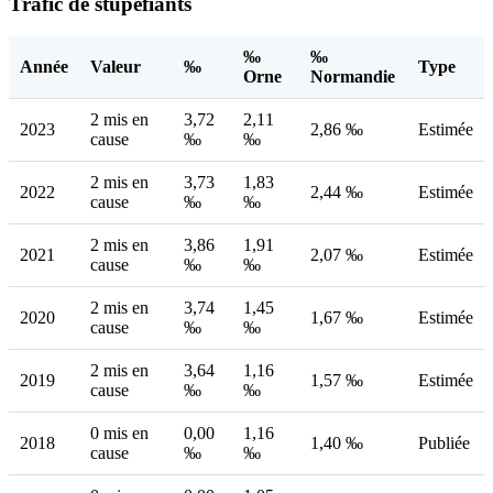
Trafic de stupéfiants
‰
‰
Année
Valeur
‰
Type
Orne
Normandie
2 mis en
3,72
2,11
2023
2,86 ‰
Estimée
cause
‰
‰
2 mis en
3,73
1,83
2022
2,44 ‰
Estimée
cause
‰
‰
2 mis en
3,86
1,91
2021
2,07 ‰
Estimée
cause
‰
‰
2 mis en
3,74
1,45
2020
1,67 ‰
Estimée
cause
‰
‰
2 mis en
3,64
1,16
2019
1,57 ‰
Estimée
cause
‰
‰
0 mis en
0,00
1,16
2018
1,40 ‰
Publiée
cause
‰
‰