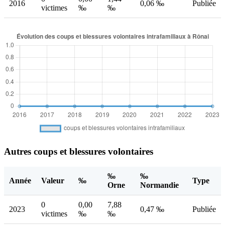
2016
0,06 ‰
Publiée
victimes
‰
‰
Autres coups et blessures volontaires
‰
‰
Année
Valeur
‰
Type
Orne
Normandie
0
0,00
7,88
2023
0,47 ‰
Publiée
victimes
‰
‰