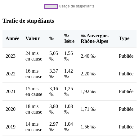
Trafic de stupéfiants
‰
‰ Auvergne-
Année
Valeur
‰
Type
Isère
Rhône-Alpes
24 mis
5,05
1,55
2023
2,40 ‰
Publiée
en cause
‰
‰
16 mis
3,37
1,42
2022
2,20 ‰
Publiée
en cause
‰
‰
15 mis
3,16
1,25
2021
1,92 ‰
Publiée
en cause
‰
‰
18 mis
3,80
1,08
2020
1,71 ‰
Publiée
en cause
‰
‰
14 mis
2,97
1,04
2019
1,56 ‰
Publiée
en cause
‰
‰