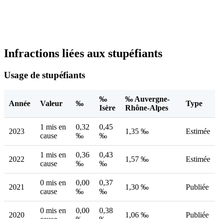
Infractions liées aux stupéfiants
Usage de stupéfiants
‰
‰ Auvergne-
Année
Valeur
‰
Type
Isère
Rhône-Alpes
1 mis en
0,32
0,45
2023
1,35 ‰
Estimée
cause
‰
‰
1 mis en
0,36
0,43
2022
1,57 ‰
Estimée
cause
‰
‰
0 mis en
0,00
0,37
2021
1,30 ‰
Publiée
cause
‰
‰
0 mis en
0,00
0,38
2020
1,06 ‰
Publiée