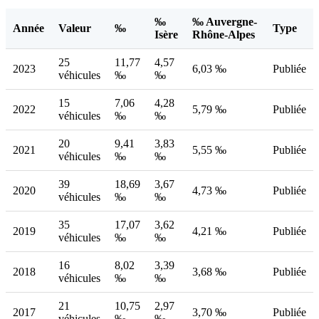
‰
‰ Auvergne-
Année
Valeur
‰
Type
Isère
Rhône-Alpes
25
11,77
4,57
2023
6,03 ‰
Publiée
véhicules
‰
‰
15
7,06
4,28
2022
5,79 ‰
Publiée
véhicules
‰
‰
20
9,41
3,83
2021
5,55 ‰
Publiée
véhicules
‰
‰
39
18,69
3,67
2020
4,73 ‰
Publiée
véhicules
‰
‰
35
17,07
3,62
2019
4,21 ‰
Publiée
véhicules
‰
‰
16
8,02
3,39
2018
3,68 ‰
Publiée
véhicules
‰
‰
21
10,75
2,97
2017
3,70 ‰
Publiée
véhicules
‰
‰