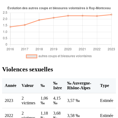
Violences sexuelles
‰
‰ Auvergne-
Année
Valeur
‰
Type
Isère
Rhône-Alpes
2
1,06
4,15
2023
3,57 ‰
Estimée
victimes
‰
‰
2
1,18
3,68
2022
3,58 ‰
Estimée
victimes
‰
‰