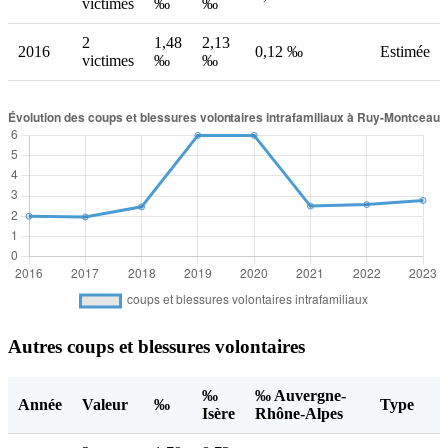
victimes
‰
‰
2
1,48
2,13
2016
0,12 ‰
Estimée
victimes
‰
‰
Autres coups et blessures volontaires
‰
‰ Auvergne-
Année
Valeur
‰
Type
Isère
Rhône-Alpes