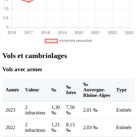
Vols et cambriolages
Vols avec armes
‰
‰
Année
Valeur
‰
Auvergne-
Type
Isère
Rhône-Alpes
2
1,30
7,56
2023
2,01 ‰
Estimée
infractions
‰
‰
2
1,21
8,13
2022
2,03 ‰
Estimée
infractions
‰
‰