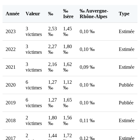
‰
‰ Auvergne-
Année
Valeur
‰
Type
Isère
Rhône-Alpes
3
2,53
1,45
2023
0,10 ‰
Estimée
victimes
‰
‰
3
2,27
1,80
2022
0,10 ‰
Estimée
victimes
‰
‰
3
2,16
1,62
2021
0,09 ‰
Estimée
victimes
‰
‰
6
1,27
1,12
2020
0,10 ‰
Publiée
victimes
‰
‰
6
1,27
1,65
2019
0,10 ‰
Publiée
victimes
‰
‰
2
1,80
1,56
2018
0,11 ‰
Estimée
victimes
‰
‰
2
1,44
1,72
2017
0,12 ‰
Estimée