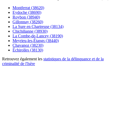
Montferrat (38620)
Eydoche (38690)
Roybon (38940)
Gillonnay (38260)
La Sure en Chartreuse (38134)
Chichilianne (38930)
La Combe-de-Lancey (38190)
Meyrieu-les-Étangs (38440)
Chavanoz (38230)
Échirolles (38130)
Retrouvez également les
statistiques de la délinquance et de la
criminalité de l'Isère