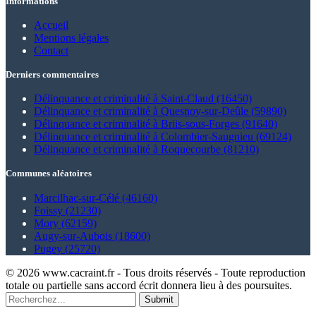
Informations
Accueil
Mentions légales
Contact
Derniers commentaires
Délinquance et criminalité à Saint-Claud (16450)
Délinquance et criminalité à Quesnoy-sur-Deûle (59890)
Délinquance et criminalité à Briis-sous-Forges (91640)
Délinquance et criminalité à Colombier-Saugnieu (69124)
Délinquance et criminalité à Roquecourbe (81210)
Communes aléatoires
Marcilhac-sur-Célé (46160)
Foissy (21230)
Mory (62159)
Augy-sur-Aubois (18600)
Pugey (25720)
© 2026 www.cacraint.fr - Tous droits réservés - Toute reproduction
totale ou partielle sans accord écrit donnera lieu à des poursuites.
Submit