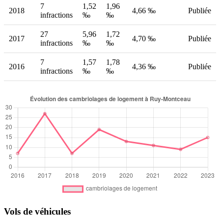
7
1,52
1,96
2018
4,66 ‰
Publiée
infractions
‰
‰
27
5,96
1,72
2017
4,70 ‰
Publiée
infractions
‰
‰
7
1,57
1,78
2016
4,36 ‰
Publiée
infractions
‰
‰
Vols de véhicules