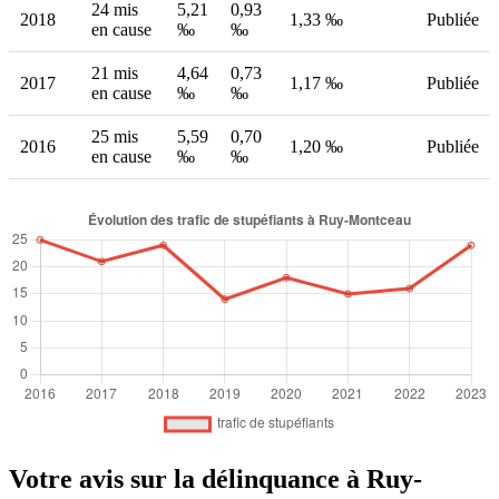
24 mis
5,21
0,93
2018
1,33 ‰
Publiée
en cause
‰
‰
21 mis
4,64
0,73
2017
1,17 ‰
Publiée
en cause
‰
‰
25 mis
5,59
0,70
2016
1,20 ‰
Publiée
en cause
‰
‰
Votre avis sur la délinquance à Ruy-