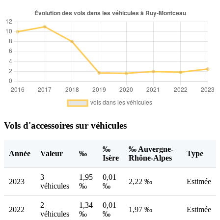
Vols d'accessoires sur véhicules
‰
‰ Auvergne-
Année
Valeur
‰
Type
Isère
Rhône-Alpes
3
1,95
0,01
2023
2,22 ‰
Estimée
véhicules
‰
‰
2
1,34
0,01
2022
1,97 ‰
Estimée
véhicules
‰
‰