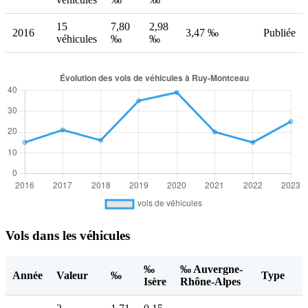
15
7,80
2,98
2016
3,47 ‰
Publiée
véhicules
‰
‰
Vols dans les véhicules
‰
‰ Auvergne-
Année
Valeur
‰
Type
Isère
Rhône-Alpes