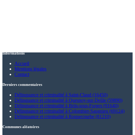
Informations
Accueil
Mentions légales
Contact
Derniers commentaires
Délinquance et criminalité à Saint-Claud (16450)
Délinquance et criminalité à Quesnoy-sur-Deûle (59890)
Délinquance et criminalité à Briis-sous-Forges (91640)
Délinquance et criminalité à Colombier-Saugnieu (69124)
Délinquance et criminalité à Roquecourbe (81210)
Communes aléatoires