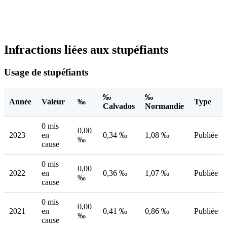
Infractions liées aux stupéfiants
Usage de stupéfiants
‰
‰
Année
Valeur
‰
Type
Calvados
Normandie
0 mis
0,00
2023
en
0,34 ‰
1,08 ‰
Publiée
‰
cause
0 mis
0,00
2022
en
0,36 ‰
1,07 ‰
Publiée
‰
cause
0 mis
0,00
2021
en
0,41 ‰
0,86 ‰
Publiée
‰
cause