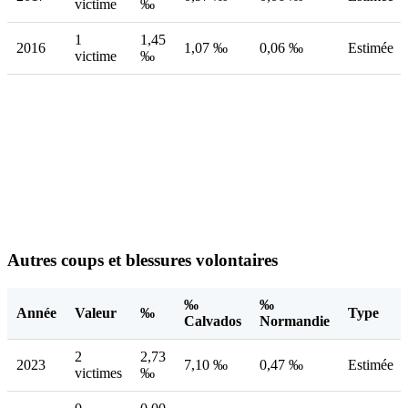
victime
‰
1
1,45
2016
1,07 ‰
0,06 ‰
Estimée
victime
‰
Autres coups et blessures volontaires
‰
‰
Année
Valeur
‰
Type
Calvados
Normandie
2
2,73
2023
7,10 ‰
0,47 ‰
Estimée
victimes
‰