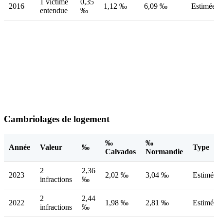
1 victime
0,35
2016
1,12 ‰
6,09 ‰
Estimée
entendue
‰
Cambriolages de logement
‰
‰
Année
Valeur
‰
Type
Calvados
Normandie
2
2,36
2023
2,02 ‰
3,04 ‰
Estimée
infractions
‰
2
2,44
2022
1,98 ‰
2,81 ‰
Estimée
infractions
‰