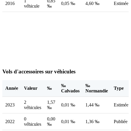
1
0,85
2016
0,05 ‰
4,60 ‰
Estimée
véhicule
‰
Vols d'accessoires sur véhicules
‰
‰
Année
Valeur
‰
Type
Calvados
Normandie
2
1,57
2023
0,01 ‰
1,44 ‰
Estimée
véhicules
‰
0
0,00
2022
0,01 ‰
1,36 ‰
Publiée
véhicules
‰