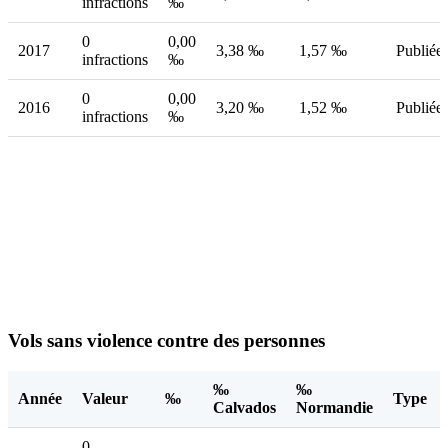
infractions
‰
0
0,00
2017
3,38 ‰
1,57 ‰
Publiée
infractions
‰
0
0,00
2016
3,20 ‰
1,52 ‰
Publiée
infractions
‰
Vols sans violence contre des personnes
‰
‰
Année
Valeur
‰
Type
Calvados
Normandie
0