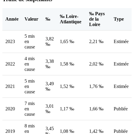
‰ Pays
‰ Loire-
Année
Valeur
‰
de la
Type
Atlantique
Loire
5 mis
3,82
2023
en
1,65 ‰
2,21 ‰
Estimée
‰
cause
4 mis
3,38
2022
en
1,58 ‰
2,02 ‰
Estimée
‰
cause
5 mis
3,49
2021
en
1,52 ‰
1,76 ‰
Estimée
‰
cause
7 mis
3,01
2020
en
1,17 ‰
1,66 ‰
Publiée
‰
cause
8 mis
3,45
2019
en
1,08 ‰
1,42 ‰
Publiée
‰