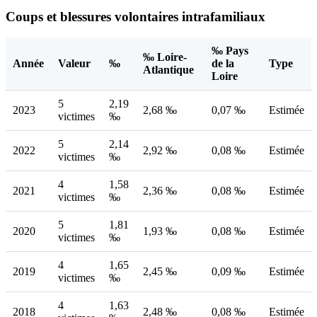
Coups et blessures volontaires intrafamiliaux
‰ Pays
‰ Loire-
Année
Valeur
‰
de la
Type
Atlantique
Loire
5
2,19
2023
2,68 ‰
0,07 ‰
Estimée
victimes
‰
5
2,14
2022
2,92 ‰
0,08 ‰
Estimée
victimes
‰
4
1,58
2021
2,36 ‰
0,08 ‰
Estimée
victimes
‰
5
1,81
2020
1,93 ‰
0,08 ‰
Estimée
victimes
‰
4
1,65
2019
2,45 ‰
0,09 ‰
Estimée
victimes
‰
4
1,63
2018
2,48 ‰
0,08 ‰
Estimée