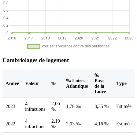
Cambriolages de logement
‰
‰ Loire-
Pays
Année
Valeur
‰
Type
Atlantique
de la
Loire
4
2,06
2023
1,78 ‰
3,35 ‰
Estimée
infractions
‰
4
2,10
2022
2,03 ‰
4,16 ‰
Estimée
infractions
‰