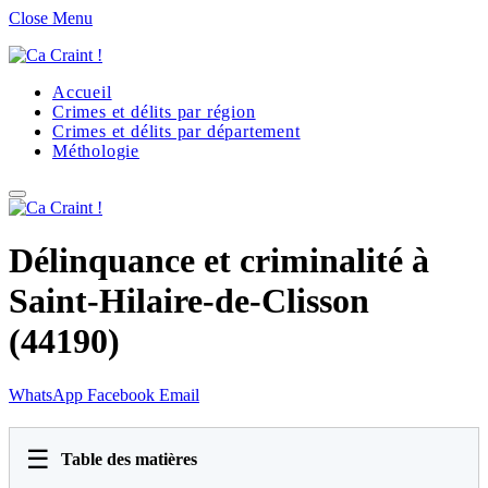
Close Menu
Accueil
Crimes et délits par région
Crimes et délits par département
Méthologie
Délinquance et criminalité à
Saint-Hilaire-de-Clisson
(44190)
WhatsApp
Facebook
Email
☰
Table des matières