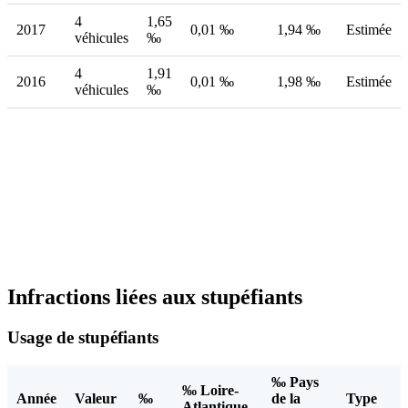
4
1,65
2017
0,01 ‰
1,94 ‰
Estimée
véhicules
‰
4
1,91
2016
0,01 ‰
1,98 ‰
Estimée
véhicules
‰
Infractions liées aux stupéfiants
Usage de stupéfiants
‰ Pays
‰ Loire-
Année
Valeur
‰
de la
Type
Atlantique