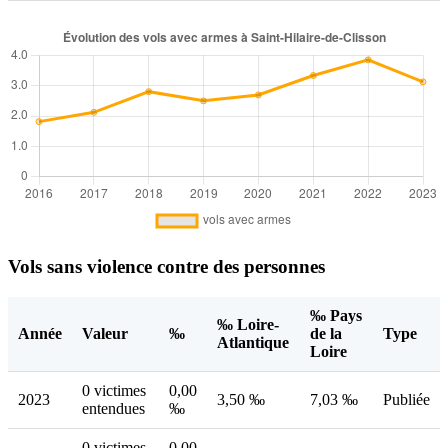
Vols sans violence contre des personnes
‰ Pays
‰ Loire-
Année
Valeur
‰
de la
Type
Atlantique
Loire
0 victimes
0,00
2023
3,50 ‰
7,03 ‰
Publiée
entendues
‰
0 victimes
0,00