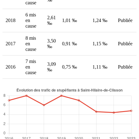
cause
6 mis
2,61
2018
en
1,01 ‰
1,24 ‰
Publiée
‰
cause
8 mis
3,50
2017
en
0,91 ‰
1,15 ‰
Publiée
‰
cause
7 mis
3,09
2016
en
0,75 ‰
1,11 ‰
Publiée
‰
cause