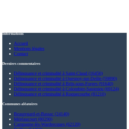
Informations
Accueil
Mentions légales
Contact
Derniers commentaires
Délinquance et criminalité à Saint-Claud (16450)
Délinquance et criminalité à Quesnoy-sur-Deûle (59890)
Délinquance et criminalité à Briis-sous-Forges (91640)
Délinquance et criminalité à Colombier-Saugnieu (69124)
Délinquance et criminalité à Roquecourbe (81210)
Communes aléatoires
Beauregard-et-Bassac (24140)
Méréaucourt (80290)
Campagne-lès-Wardrecques (62120)